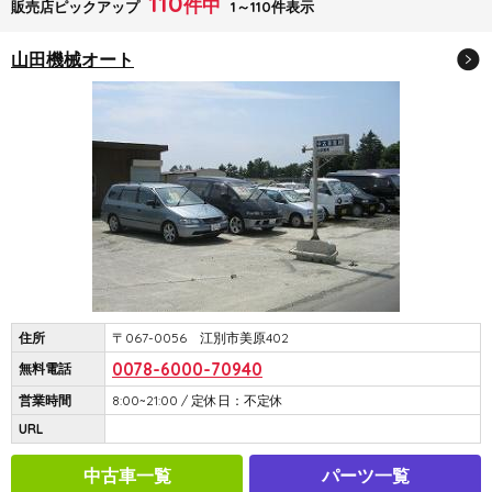
110
件中
販売店ピックアップ
1～110件表示
山田機械オート
住所
〒067-0056 江別市美原402
0078-6000-70940
無料電話
営業時間
8:00~21:00 / 定休日：不定休
URL
中古車一覧
パーツ一覧