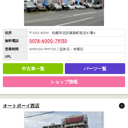
住所
〒002-8054 札幌市北区篠路町拓北87番6
0078-6000-79130
無料電話
営業時間
AM10:00-PM7:00 / 定休日：木曜日
URL
中古車一覧
パーツ一覧
ショップ情報
オートボーイ西店