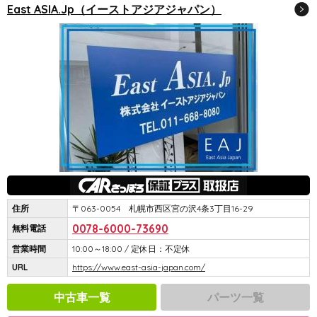
East ASIA.Jp（イーストアジアジャパン）
住所
〒063-0054 札幌市西区宮の沢4条3丁目16-29
0078-6000-73690
無料電話
営業時間
10:00～18:00 / 定休日：不定休
URL
https://www.east-asia-japan.com/
中古車一覧
パーツ一覧