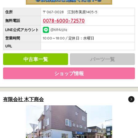
住所
〒067-0028 江別市美原1405-5
0078-6000-72570
無料電話
@684zjjtq
LINE公式アカウント
営業時間
10:00～18:00 / 定休日：水曜日
URL
中古車一覧
パーツ一覧
ショップ情報
有限会社 木下商会