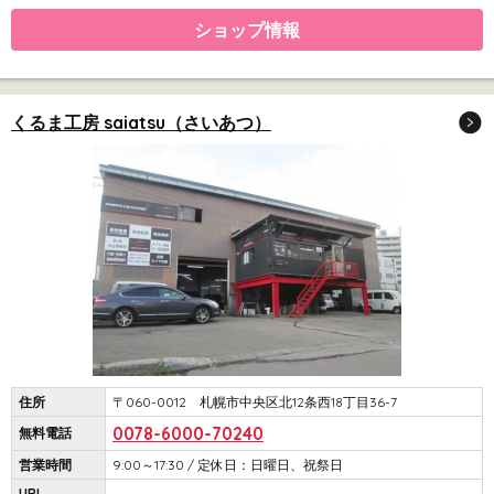
ショップ情報
くるま工房 saiatsu（さいあつ）
住所
〒060-0012 札幌市中央区北12条西18丁目36-7
0078-6000-70240
無料電話
営業時間
9:00～17:30 / 定休日：日曜日、祝祭日
URL