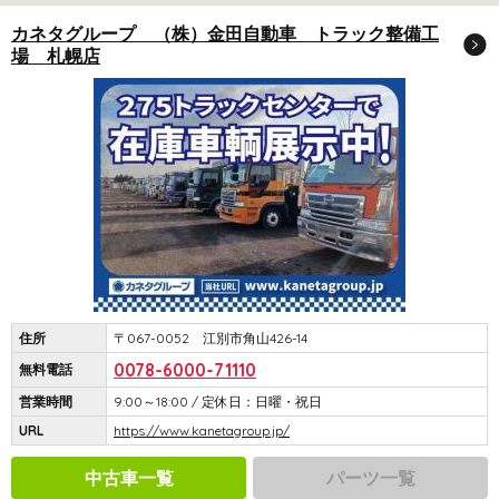
カネタグループ （株）金田自動車 トラック整備工
場 札幌店
住所
〒067-0052 江別市角山426-14
0078-6000-71110
無料電話
営業時間
9:00～18:00 / 定休日：日曜・祝日
URL
https://www.kanetagroup.jp/
中古車一覧
パーツ一覧