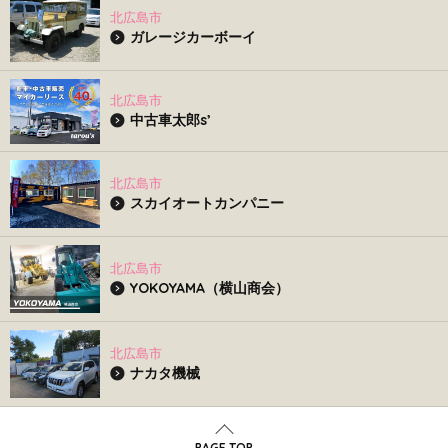
北広島市
ガレージカーボーイ
北広島市
中古車太郎s’
北広島市
スカイオートカンパニー
北広島市
YOKOYAMA（横山商会）
北広島市
ナカタ機械
PAGE TOP