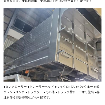
頼承ります。★軽自動車～乗用車の下回り防錆塗装も可能です！
●タンクローリー ●トレーラーヘッド ●マイクロバス ●バックホー ●ポ
クレン ●ユンボ ●トラクター ●その他 ●トラック荷台・アオリ塗装 ●修
理を伴う部分塗装なども可能です。