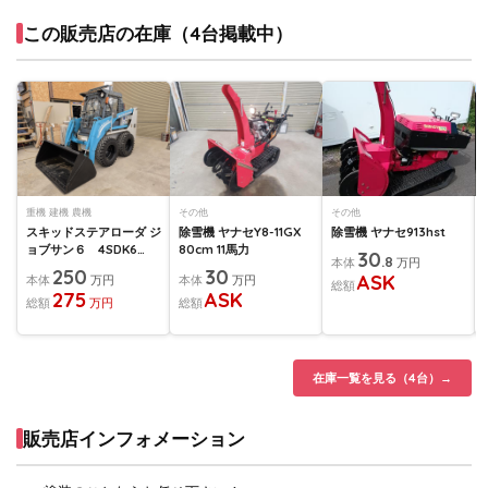
この販売店の在庫（4台掲載中）
重機 建機 農機
その他
その他
スキッドステアローダ ジ
除雪機 ヤナセY8-11GX
除雪機 ヤナセ913hst
ョブサン６ 4SDK6
80cm 11馬力
30
.8
本体
万円
4WD
250
30
ASK
本体
万円
本体
万円
総額
275
ASK
総額
万円
総額
在庫一覧を見る（4台）→
販売店インフォメーション