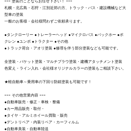
=== 塗装のことならお任せ下さい！ ===
札幌・北広島・石狩・江別近郊の方、トラック・バス・建設機械など大
型車の塗装
一般のお客様・会社様問わずご依頼承ります。
●タンクローリー ●トレーラーヘッド ●マイクロバス ●バックホー ●ポ
クレン ●ユンボ ●トラクター ●その他
●トラック荷台・アオリ塗装 ●修理を伴う部分塗装なども可能です。
全塗装・バケット塗装・マルチプラウ塗装・建機アタッチメント塗装
色変え・ライン入れ・会社様オリジナルカラーの塗装もご相談下さい。
★軽自動車～乗用車の下回り防錆塗装も可能です！
=== その他営業内容 ===
●自動車販売・修正・車検・整備
●カー用品販売・取付・
●タイヤ・アルミホイール買取・販売
●デントリペア・内装リペア・カーフィルム
●自動車美装・自動車陸送