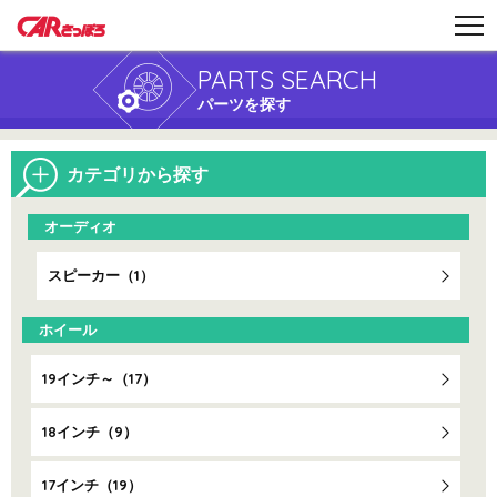
PARTS SEARCH
パーツを探す
カテゴリから探す
オーディオ
スピーカー（1）
ホイール
19インチ～（17）
18インチ（9）
17インチ（19）