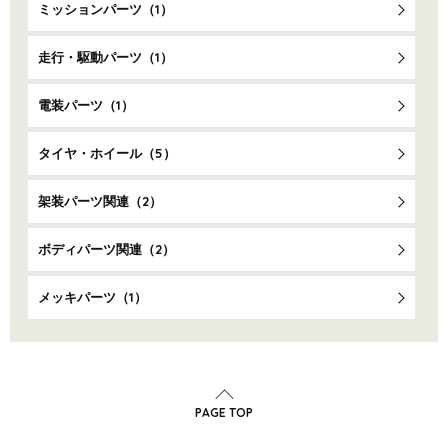
ミッションパーツ（1）
走行・駆動パーツ（1）
電装パーツ（1）
タイヤ・ホイール（5）
架装パーツ関連（2）
ボディパーツ関連（2）
メッキパーツ（1）
PAGE TOP