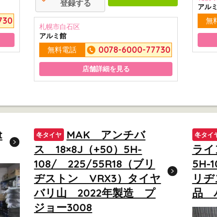
登録する
アル
730
無
札幌市白石区
アルミ館
0078-6000-77730
無料電話
店舗詳細を見る
t
MAK アンチバ
冬タイヤ
冬タイ
ス 18×8J（+50）5H-
ライン
108/ 225/55R18（ブリ
5H-
ヂストン VRX3）タイヤ
リヂ
バリ山 2022年製造 プ
品 
ジョー3008