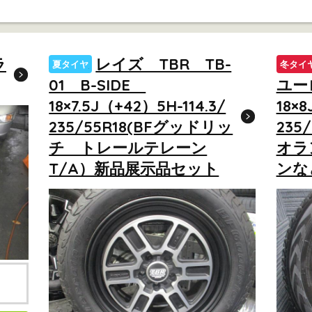
ラ
レイズ TBR TB-
夏タイヤ
冬タイ
01 B-SIDE
ユー
18×7.5J（+42）5H-114.3/
18×8
235/55R18(BFグッドリッ
235
チ トレールテレーン
オラ
T/A）新品展示品セット
ンな