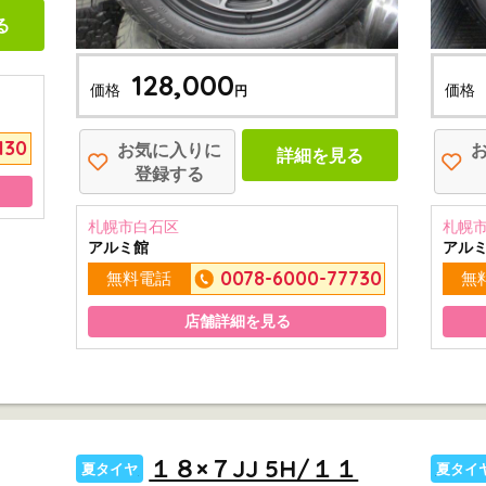
る
128,000
価格
価格
円
130
お気に入りに
詳細を見る
登録する
札幌市白石区
札幌
アルミ館
アル
0078-6000-77730
無料電話
無
店舗詳細を見る
１８×７JJ 5H/１１
夏タイヤ
夏タイ