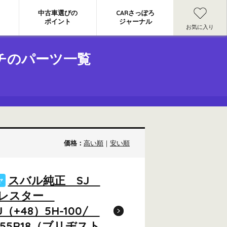
中古車選びの
CARさっぽろ
ポイント
ジャーナル
お気に入り
チのパーツ一覧
価格：
高い順
｜
安い順
スバル純正 SJ
ヤ
ォレスター
7J（+48）5H-100/
/55R18（ブリヂスト