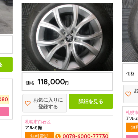
る
価格
118,000
価格
円
080
お気に入りに
詳細を見る
登録する
札幌
アル
札幌市白石区
無
アルミ館
0078-6000-77730
無料電話