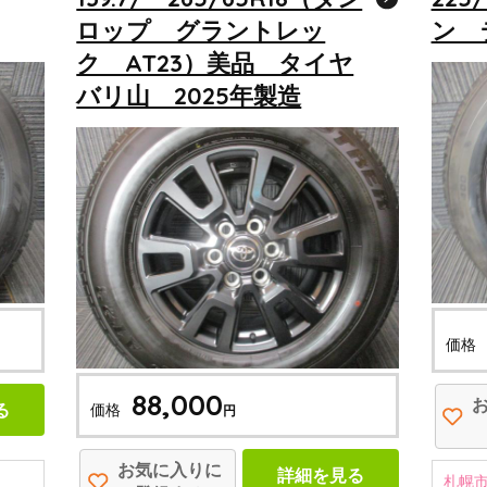
ロップ グラントレッ
ン 
ク AT23）美品 タイヤ
バリ山 2025年製造
価格
88,000
る
価格
円
お気に入りに
詳細を見る
札幌