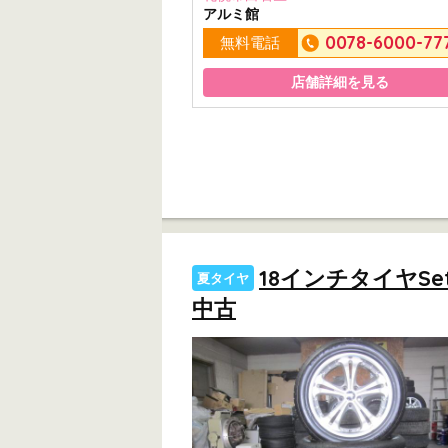
アルミ館
0078-6000-77
無料電話
店舗詳細を見る
18インチタイヤSe
夏タイヤ
中古