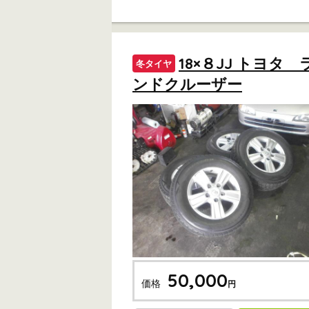
18×８JJ トヨタ 
冬タイヤ
ンドクルーザー
50,000
価格
円