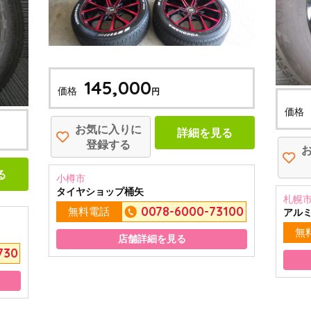
145,000
価格
円
価格
お気に入りに
詳細を見る
登録する
る
小樽市
タイヤショップ桶矢
札幌
0078-6000-73100
無料電話
アル
無
店舗詳細を見る
730