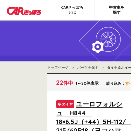
CARさっぽろ
中古車を
とは
探す
トップページ
>
パーツを探す
> タイヤ＆ホイー
22
件中
1～20件表示
絞り込み：
す
ユーロフォルシ
冬タイヤ
ュ H844
18×6.5J（+44）5H-112
215/60R18（ヨコハマ