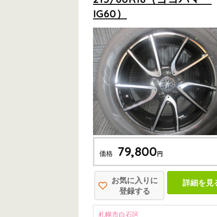
IG60）
79,800
価格
円
お気に入りに
詳細を見
登録する
札幌市白石区