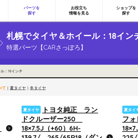
パーツを
お役立ち
ショップを
探す
情報を見る
探す
札幌でタイヤ＆ホイール：18イン
特選パーツ【CARさっぽろ】
ル：18インチ
べて
｜
夏タイヤ
｜
冬タイヤ
トヨタ純正 ラン
夏タイヤ
夏タイ
ドクルーザー250
フ
/
18×7.5J（+60）6H-
18×
139.7/ 265/65R18（ダン
225