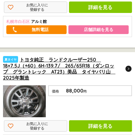
お気に入りに
詳細を見る
登録する
札幌市白石区
アルミ館
店舗詳細を見る
トヨタ純正 ランドクルーザー250
夏タイヤ
18×7.5J（+60）6H-139.7/ 265/65R18（ダンロッ
プ グラントレック AT23）美品 タイヤバリ山
2025年製造
88,000
価格
円
お気に入りに
詳細を見る
登録する