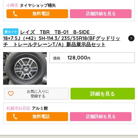
小樽市
タイヤショップ桶矢
店舗詳細を見る
レイズ TBR TB-01 B-SIDE
夏タイヤ
18×7.5J（+42）5H-114.3/ 235/55R18(BFグッドリッ
チ トレールテレーンT/A）新品展示品セット
128,000
価格
円
お気に入りに
詳細を見る
登録する
札幌市白石区
アルミ館
店舗詳細を見る