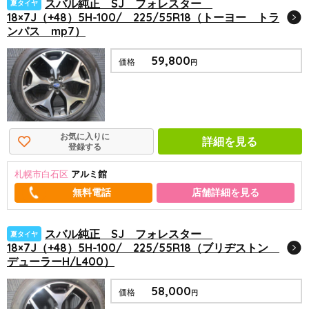
スバル純正 SJ フォレスター
夏タイヤ
18×7J（+48）5H-100/ 225/55R18（トーヨー トラ
ンパス mp7）
59,800
価格
円
お気に入りに
詳細を見る
登録する
札幌市白石区
アルミ館
店舗詳細を見る
スバル純正 SJ フォレスター
夏タイヤ
18×7J（+48）5H-100/ 225/55R18（ブリヂストン
デューラーH/L400）
58,000
価格
円