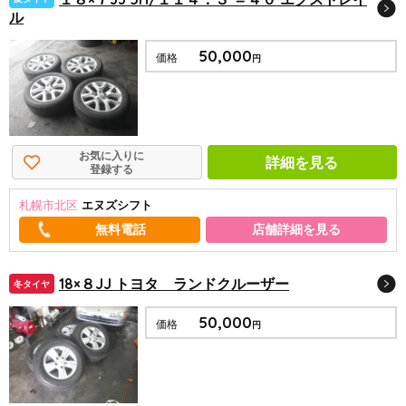
ル
50,000
価格
円
お気に入りに
詳細を見る
登録する
札幌市北区
エヌズシフト
店舗詳細を見る
18×８JJ トヨタ ランドクルーザー
冬タイヤ
50,000
価格
円