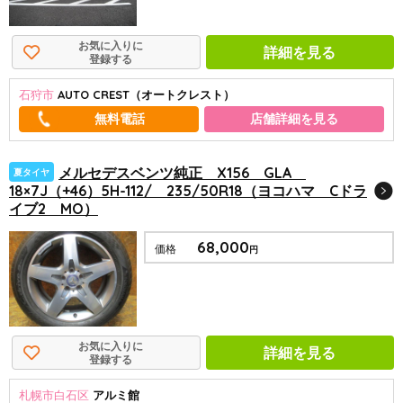
お気に入りに
詳細を見る
登録する
石狩市
AUTO CREST（オートクレスト）
店舗詳細を見る
メルセデスベンツ純正 X156 GLA
夏タイヤ
18×7J（+46）5H-112/ 235/50R18（ヨコハマ Cドラ
イブ2 MO）
68,000
価格
円
お気に入りに
詳細を見る
登録する
札幌市白石区
アルミ館