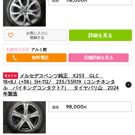
価格
円
お気に入りに
詳細を見る
登録する
札幌市白石区
アルミ館
店舗詳細を見る
メルセデスベンツ純正 X253 GLC
冬タイヤ
18×8J（+38）5H-112/ 235/55R19（コンチネンタ
ル バイキングコンタクト7） タイヤバリ山 2024
年製造
98,000
価格
円