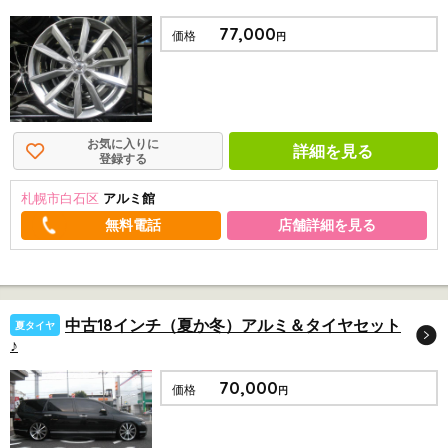
77,000
価格
円
お気に入りに
詳細を見る
登録する
札幌市白石区
アルミ館
店舗詳細を見る
中古18インチ（夏か冬）アルミ＆タイヤセット
夏タイヤ
♪
70,000
価格
円