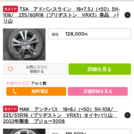
TSA アドバンスライン 18×7.5J（+50）5H-
冬タイヤ
108/ 235/60R18（ブリヂストン VRX3）美品 バ
リ山
128,000
価格
円
お気に入りに
詳細を見る
登録する
札幌市白石区
アルミ館
店舗詳細を見る
MAK アンチバス 18×8J（+50）5H-108/
冬タイヤ
225/55R18（ブリヂストン VRX3）タイヤバリ山
2022年製造 プジョー3008
118,000