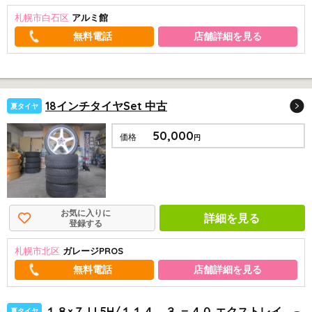
札幌市白石区
アルミ館
店舗詳細を見る
18インチタイヤSet 中古
夏タイヤ
50,000
価格
円
お気に入りに
詳細を見る
登録する
札幌市北区
ガレージPROS
店舗詳細を見る
１８×７JJ 5H/１１４．３ ＝４０ エクストレイ
夏タイヤ