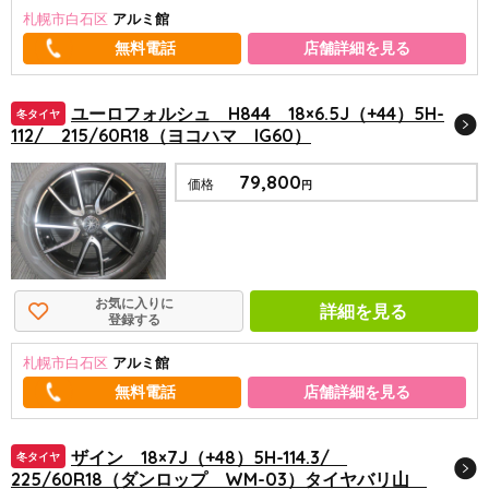
札幌市白石区
アルミ館
店舗詳細を見る
ユーロフォルシュ H844 18×6.5J（+44）5H-
冬タイヤ
112/ 215/60R18（ヨコハマ IG60）
79,800
価格
円
お気に入りに
詳細を見る
登録する
札幌市白石区
アルミ館
店舗詳細を見る
ザイン 18×7J（+48）5H-114.3/
冬タイヤ
225/60R18（ダンロップ WM-03）タイヤバリ山