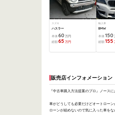
スズキ
輸入車
ハスラー
BMW
60
150
本体
万円
本体
65
155
総額
万円
総額
販売店インフォメーション
『中古車購入方法提案のプロ』ノースに
車がどうしても必要だけどオートローン
ローンが組めないので気に入った車をな