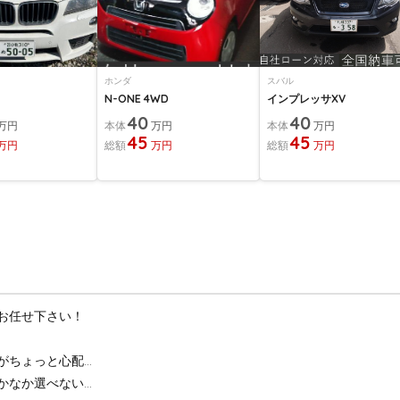
ホンダ
スバル
N-ONE 4WD
インプレッサXV
40
40
万円
本体
万円
本体
万円
45
45
万円
総額
万円
総額
万円
お任せ下さい！
がちょっと心配…
かなか選べない…