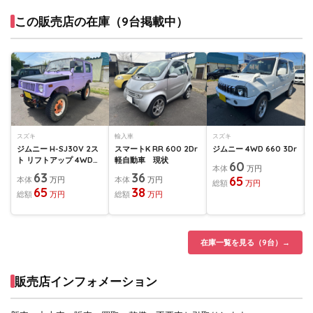
この販売店の在庫（9台掲載中）
スズキ
輸入車
スズキ
ジムニー H-SJ30V 2ス
スマートK RR 600 2Dr
ジムニー 4WD 660 3Dr
ト リフトアップ 4WD
軽自動車 現状
60
本体
万円
550 3Dr
63
36
65
本体
万円
本体
万円
総額
万円
65
38
総額
万円
総額
万円
在庫一覧を見る（9台）→
販売店インフォメーション