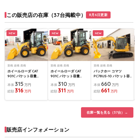
この販売店の在庫（37台掲載中）
8月6日更新
NEW
NEW
NEW
重機 建機 農機
重機 建機 農機
重機 建機 農機
ホイールローダ CAT
ホイールローダ CAT
バックホー コマツ
901C バケット容量
901C バケット容量
PC78US-10 バケット容
0.4m3
0.4m3
量0.28m3
315
310
660
本体
万円
本体
万円
本体
万円
316
311
661
総額
万円
総額
万円
総額
万円
在庫一覧を見る（37台）→
販売店インフォメーション