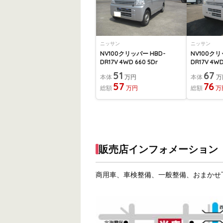
ニッサン
ニッサン
NV100クリッパー HBD-
NV100クリ
DR17V 4WD 660 5Dr
DR17V 4WD
51
67
本体
万円
本体
万
57
76
総額
万円
総額
万
販売店インフォメーション
商用車、車検整備、一般整備、おまかせ