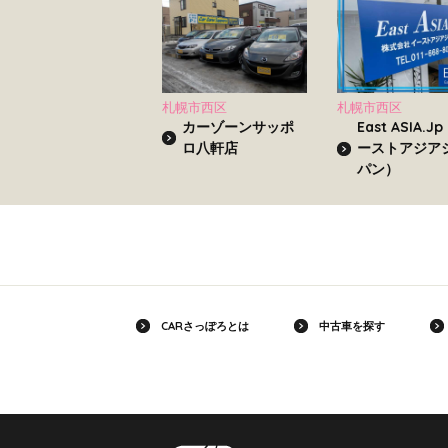
札幌市西区
札幌市西区
カーゾーンサッポ
East ASIA.J
ロ八軒店
ーストアジア
パン）
CARさっぽろとは
中古車を探す