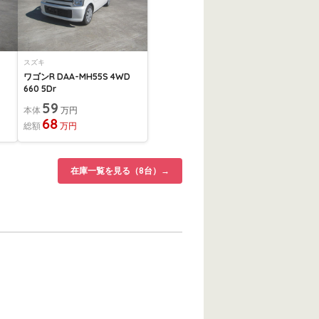
スズキ
ワゴンR DAA-MH55S 4WD
660 5Dr
59
本体
万円
68
総額
万円
在庫一覧を見る（8台）→