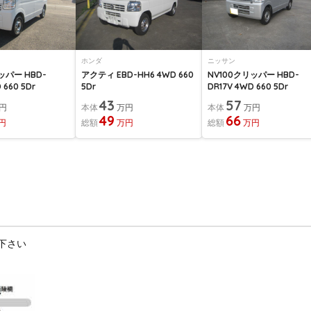
ホンダ
ニッサン
ッパー HBD-
アクティ EBD-HH6 4WD 660
NV100クリッパー HBD-
 660 5Dr
5Dr
DR17V 4WD 660 5Dr
43
57
円
本体
万円
本体
万円
49
66
円
総額
万円
総額
万円
下さい