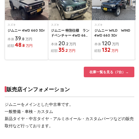
スズキ
スズキ
スズキ
ジムニー 4WD 660 3Dr
ジムニー 特別仕様 ラン
ジムニー WILD WIND
ドベンチャー 4WD 660
4WD 660 3Dr
39
.8
本体
万円
3Dr
20
120
48
.2
本体
万円
本体
万円
.8
総額
万円
35
132
.2
総額
万円
総額
万円
在庫一覧を見る（7台）→
販売店インフォメーション
ジムニーをメインとした中古車です。
一般整備・車検・カスタム
新品タイヤ・中古タイヤ・アルミホイール・カスタムパーツなどの販売
取付など行っております。