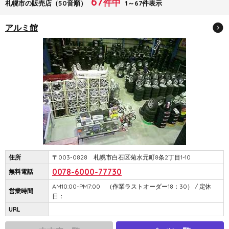
67
件中
札幌市の販売店（50音順）
1～67件表示
アルミ館
住所
〒003-0828 札幌市白石区菊水元町8条2丁目1-10
0078-6000-77730
無料電話
AM10:00-PM7:00 （作業ラストオーダー18：30） / 定休
営業時間
日：
URL