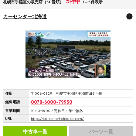
5
件中
札幌市手稲区の販売店（50音順）
1～5件表示
カーセンター北海道
住所
〒006-0829 札幌市手稲区手稲前田614-18
0078-6000-79950
無料電話
営業時間
10:00~18:00 / 定休日：年中無休
URL
https://carcenterhokkaido.com/
中古車一覧
パーツ一覧