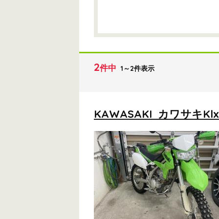
2
件中
1～2件表示
KAWASAKI カワサキKlx