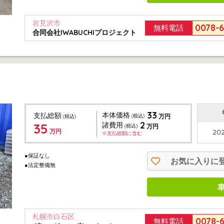
岩見沢市
0078-
無料電話
合同会社IWABUCHIプロジェクト
33
本体価格
支払総額
(税込)
万円
(税込)
2
35
諸費用
(税込)
万円
万円
202
※支払総額に含む
●保証なし
お気に入りに
●法定整備無
札幌市白石区
0078-
無料電話