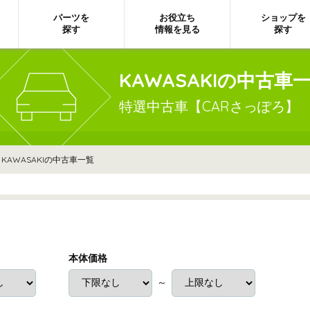
パーツを
お役立ち
ショップを
探す
情報を見る
探す
KAWASAKIの中古車
特選中古車【CARさっぽろ】
 KAWASAKIの中古車一覧
本体価格
～