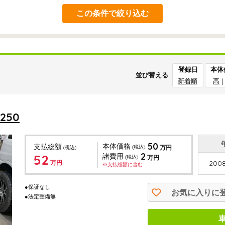
この条件で絞り込む
登録日
本体
並び替える
新着順
高
250
50
本体価格
支払総額
(税込)
万円
(税込)
2
52
諸費用
(税込)
万円
万円
2008
※支払総額に含む
●保証なし
お気に入りに
●法定整備無