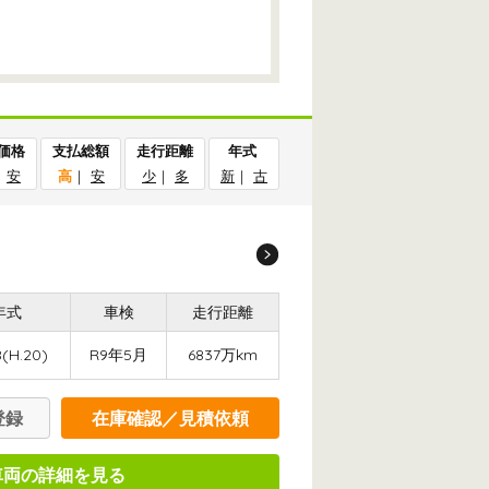
価格
支払総額
走行距離
年式
｜
安
高
｜
安
少
｜
多
新
｜
古
年式
車検
走行距離
(H.20)
R9年5月
6837万km
登録
在庫確認／見積依頼
車両の詳細を見る