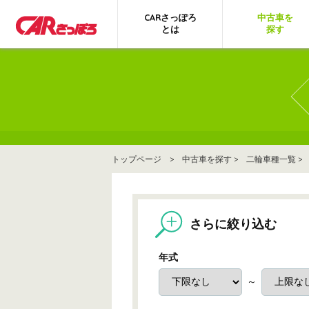
CARさっぽろ
中古車を
とは
探す
トップページ
>
中古車を探す
>
二輪車種一覧
>
さらに絞り込む
年式
～