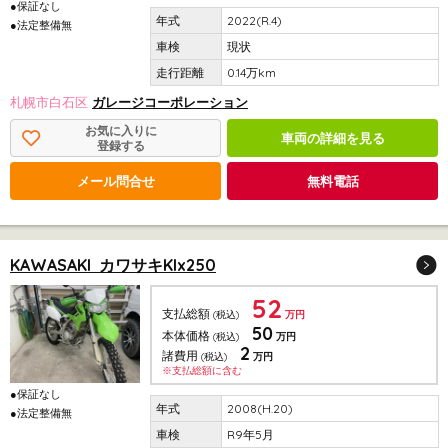
●保証なし
2022(R.4)
●法定整備無
現状
0.14万km
札幌市白石区
ガレージコーポレーション
お気に入りに
車両の詳細を見る
登録する
メール問合せ
無料電話
KAWASAKI カワサキKlx250
52
支払総額
(税込)
万円
50
本体価格
(税込)
万円
2
諸費用
(税込)
万円
※支払総額に含む
●保証なし
2008(H.20)
●法定整備無
R9年5月