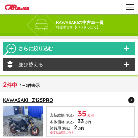
KAWASAKIの中古車一覧
特選中古車【CARさっぽろ】
さらに絞り込む
並び替える
2
件中
1～2件表示
KAWASAKI Z125PRO
35
支払総額
(税込)
万円
33
本体価格
(税込)
万円
2
諸費用
(税込)
万円
※支払総額に含む