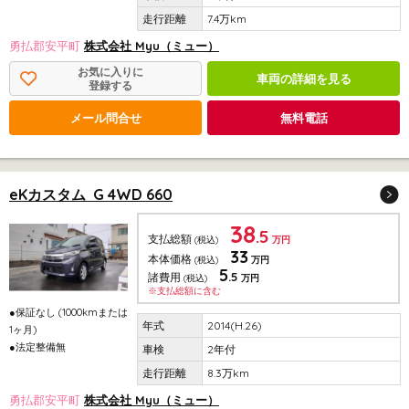
7.4万km
勇払郡安平町
株式会社 Myu（ミュー）
お気に入りに
車両の詳細を見る
登録する
メール問合せ
無料電話
eKカスタム G 4WD 660
38
.5
支払総額
(税込)
万円
33
本体価格
(税込)
万円
5
.5
諸費用
(税込)
万円
※支払総額に含む
●保証なし (1000kmまたは
2014(H.26)
1ヶ月)
●法定整備無
2年付
8.3万km
勇払郡安平町
株式会社 Myu（ミュー）