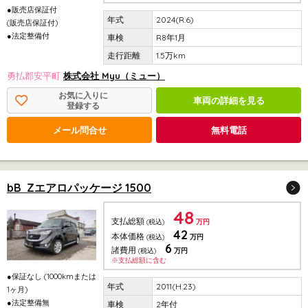
●販売店保証付
2024(R.6)
(販売店保証付)
●法定整備付
R8年1月
1.5万km
勇払郡安平町
株式会社 Myu（ミュー）
お気に入りに
車両の詳細を見る
登録する
メール問合せ
無料電話
bB Zエアロパッケージ 1500
48
支払総額
(税込)
万円
42
本体価格
(税込)
万円
6
諸費用
(税込)
万円
※支払総額に含む
●保証なし (1000kmまたは
2011(H.23)
1ヶ月)
●法定整備無
2年付