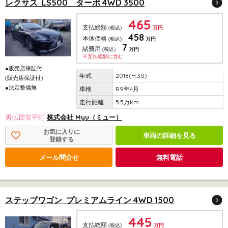
レクサス LS500 ターボ 4WD 3500
465
支払総額
(税込)
万円
458
本体価格
(税込)
万円
7
諸費用
(税込)
万円
※支払総額に含む
●販売店保証付
2018(H.30)
(販売店保証付)
●法定整備無
R9年4月
5.5万km
勇払郡安平町
株式会社 Myu（ミュー）
お気に入りに
車両の詳細を見る
登録する
メール問合せ
無料電話
ステップワゴン プレミアムライン 4WD 1500
445
支払総額
(税込)
万円