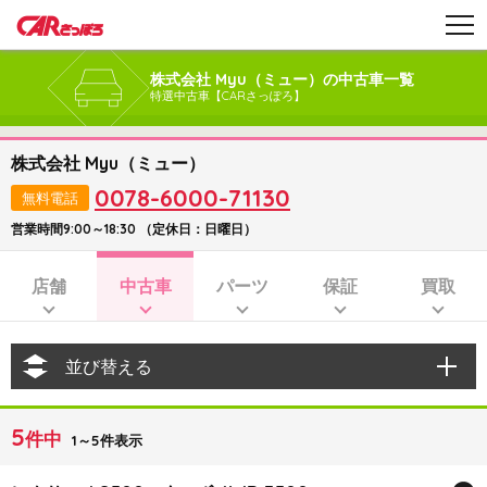
株式会社 Myu（ミュー）の中古車一覧
特選中古車【CARさっぽろ】
株式会社 Myu（ミュー）
0078-6000-71130
無料電話
営業時間9:00～18:30 （定休日：日曜日）
店舗
中古車
パーツ
保証
買取
並び替える
5
件中
1～5件表示