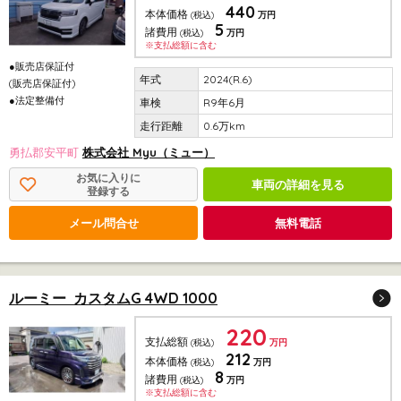
440
本体価格
(税込)
万円
5
諸費用
(税込)
万円
※支払総額に含む
●販売店保証付
2024(R.6)
(販売店保証付)
●法定整備付
R9年6月
0.6万km
勇払郡安平町
株式会社 Myu（ミュー）
お気に入りに
車両の詳細を見る
登録する
メール問合せ
無料電話
ルーミー カスタムG 4WD 1000
220
支払総額
(税込)
万円
212
本体価格
(税込)
万円
8
諸費用
(税込)
万円
※支払総額に含む