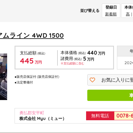
登録日
本体
並び替える
新着順
高
ライン 4WD 1500
440
本体価格
支払総額
(税込)
万円
(税込)
5
445
諸費用
(税込)
万円
万円
2024
※支払総額に含む
●販売店保証付
(販売店保証付)
お気に入りに
●法定整備付
勇払郡安平町
0078-
無料電話
株式会社 Myu（ミュー）