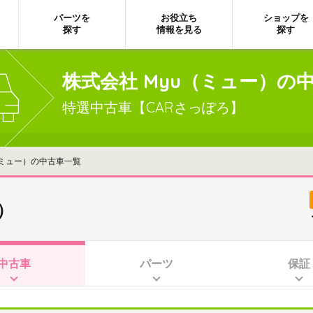
パーツを
お役立ち
ショップを
探す
情報を見る
探す
株式会社 Myu（ミュー）の
特選中古車【CARさっぽろ】
（ミュー）の中古車一覧
）
中古車
パーツ
保証