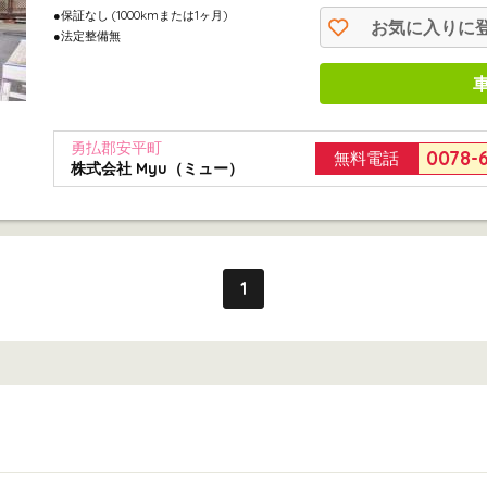
●保証なし (1000kmまたは1ヶ月)
お気に入りに
●法定整備無
勇払郡安平町
0078-
無料電話
株式会社 Myu（ミュー）
1