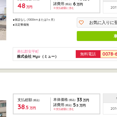
6
48
諸費用
(税込)
万円
万円
201
※支払総額に含む
●保証なし (1000kmまたは1ヶ月)
お気に入りに
●法定整備無
勇払郡安平町
0078-
無料電話
株式会社 Myu（ミュー）
33
本体価格
支払総額
(税込)
万円
(税込)
5
38
諸費用
.5
(税込)
万円
.5
万円
201
※支払総額に含む