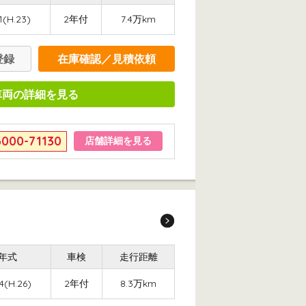
1(H.23)
2年付
7.4万km
登録
在庫確認／見積依頼
車両の詳細を見る
6000-71130
店舗詳細を見る
年式
車検
走行距離
4(H.26)
2年付
8.3万km