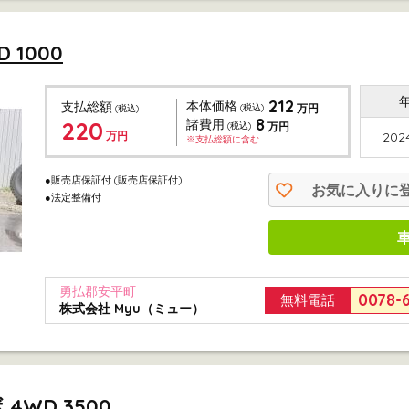
 1000
212
本体価格
支払総額
(税込)
万円
(税込)
8
220
諸費用
(税込)
万円
万円
2024
※支払総額に含む
●販売店保証付
(販売店保証付)
お気に入りに
●法定整備付
勇払郡安平町
0078-
無料電話
株式会社 Myu（ミュー）
4WD 3500