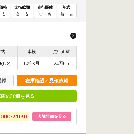
価格
支払総額
走行距離
年式
｜
安
高
｜
安
少
｜
多
新
｜
古
年式
車検
走行距離
(R.6)
R9年6月
0.6万km
登録
在庫確認／見積依頼
車両の詳細を見る
6000-71130
店舗詳細を見る