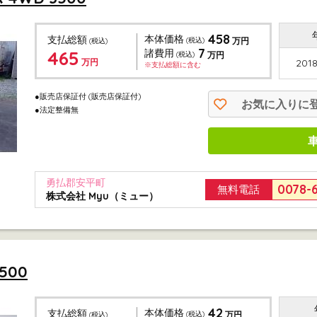
458
本体価格
支払総額
(税込)
万円
(税込)
7
465
諸費用
(税込)
万円
万円
2018
※支払総額に含む
●販売店保証付
(販売店保証付)
お気に入りに
●法定整備無
勇払郡安平町
0078-
無料電話
株式会社 Myu（ミュー）
500
42
本体価格
支払総額
(税込)
万円
(税込)