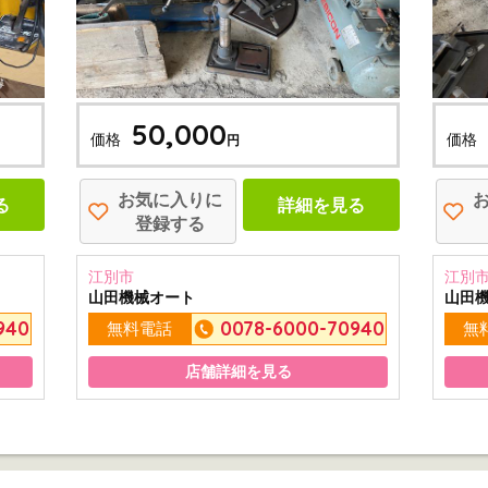
50,000
価格
価格
円
お気に入りに
る
詳細を見る
登録する
江別市
江別
山田機械オート
山田
940
0078-6000-70940
無料電話
無
店舗詳細を見る