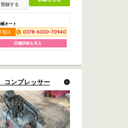
登録する
市
機械オート
0078-6000-70940
料電話
店舗詳細を見る
 コンプレッサー