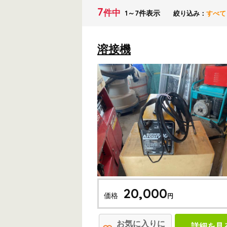
7
件中
1～7件表示
絞り込み：
すべて
溶接機
20,000
価格
円
お気に入りに
詳細を見