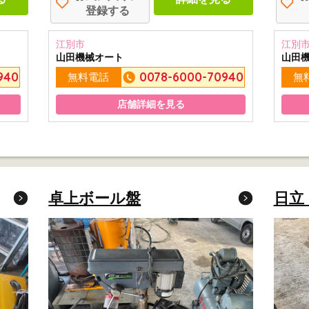
登録する
江別市
江別
山田機械オート
山田
940
0078-6000-70940
無料電話
無
店舗詳細を見る
卓上ボール盤
日立