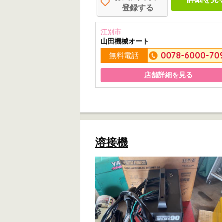
登録する
江別市
山田機械オート
0078-6000-70
無料電話
店舗詳細を見る
溶接機