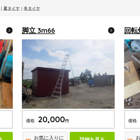
｜
夏タイヤ
｜
冬タイヤ
脚立 3m66
回転
20,000
価格
価格
円
お気に入りに
る
詳細を見る