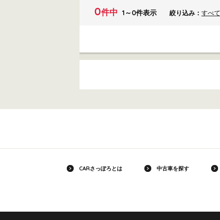
0
件中
1～0件表示
絞り込み：
すべ
CARさっぽろとは
中古車を探す