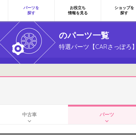
パーツを
お役立ち
ショップを
探す
情報を見る
探す
のパーツ一覧
特選パーツ【CARさっぽろ
中古車
パーツ