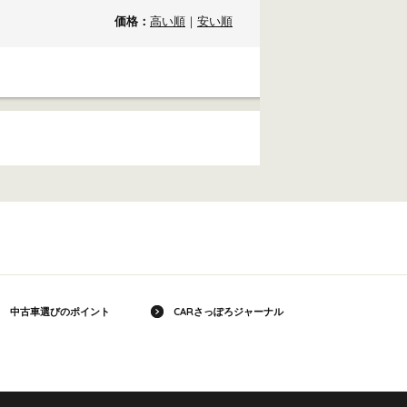
価格：
高い順
｜
安い順
中古車選びのポイント
CARさっぽろジャーナル