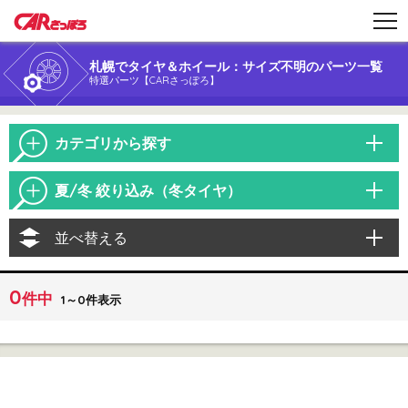
札幌でタイヤ＆ホイール：サイズ不明のパーツ一覧
特選パーツ【CARさっぽろ】
カテゴリから探す
夏/冬 絞り込み（冬タイヤ）
並べ替える
0
件中
1～0件表示