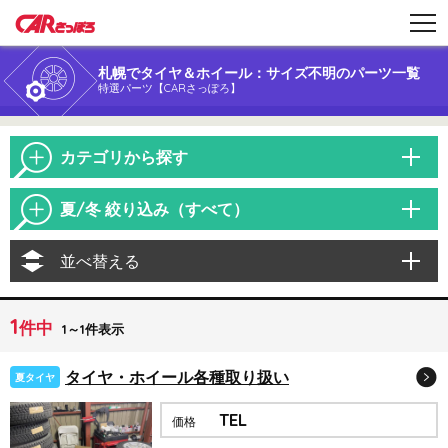
札幌でタイヤ＆ホイール：サイズ不明のパーツ一覧
特選パーツ【CARさっぽろ】
カテゴリから探す
夏/冬 絞り込み（すべて）
並べ替える
1
件中
1～1件表示
タイヤ・ホイール各種取り扱い
夏タイヤ
TEL
価格