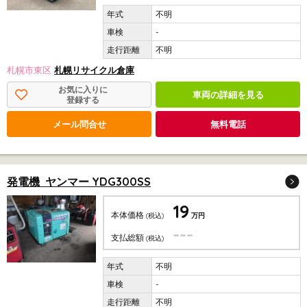
不明
-
不明
札幌市東区
札幌リサイクル倉庫
お気に入りに
車両の詳細を見る
登録する
メール問合せ
無料電話
発電機 ヤンマー YDG300SS
19
本体価格
(税込)
万円
---
支払総額
(税込)
不明
-
不明