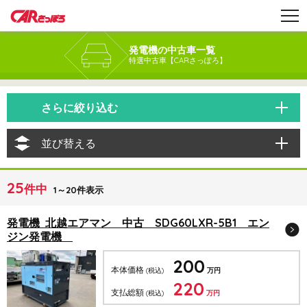
発電機の中古車一覧
特選中古車【CARさっぽろ】
さらに絞り込む
並び替える
25
件中
1～20件表示
発電機 北越エアマン 中古 SDG60LXR-5B1 エン
ジン発電機
200
本体価格
(税込)
万円
220
支払総額
(税込)
万円