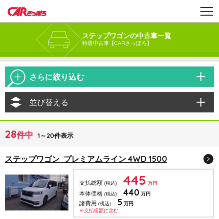
ステップワゴンの中古車一覧
特選中古車【CARさっぽろ】
さらに絞り込む
並び替える
28
件中
1～20件表示
ステップワゴン プレミアムライン 4WD 1500
445
支払総額
(税込)
万円
440
本体価格
(税込)
万円
5
諸費用
(税込)
万円
※支払総額に含む