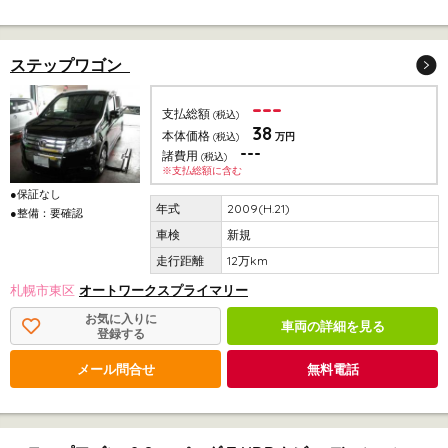
ステップワゴン
---
支払総額
(税込)
38
本体価格
(税込)
万円
---
諸費用
(税込)
※支払総額に含む
●保証なし
2009(H.21)
●整備：要確認
新規
12万km
札幌市東区
オートワークスプライマリー
お気に入りに
車両の詳細を見る
登録する
メール問合せ
無料電話