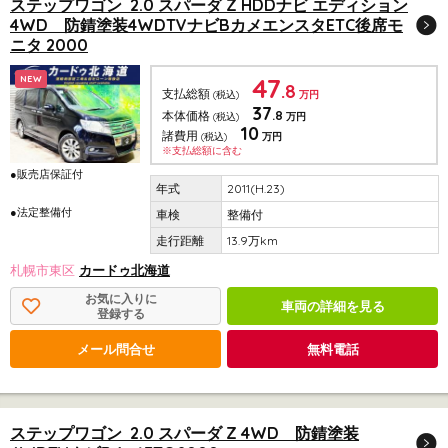
ステップワゴン 2.0 スパーダ Z HDDナビ エディション
4WD 防錆塗装4WDTVナビBカメエンスタETC後席モ
ニタ 2000
47
NEW
.8
支払総額
(税込)
万円
37
.8
本体価格
(税込)
万円
10
諸費用
(税込)
万円
※支払総額に含む
●販売店保証付
2011(H.23)
●法定整備付
整備付
13.9万km
札幌市東区
カードゥ北海道
お気に入りに
車両の詳細を見る
登録する
メール問合せ
無料電話
ステップワゴン 2.0 スパーダ Z 4WD 防錆塗装