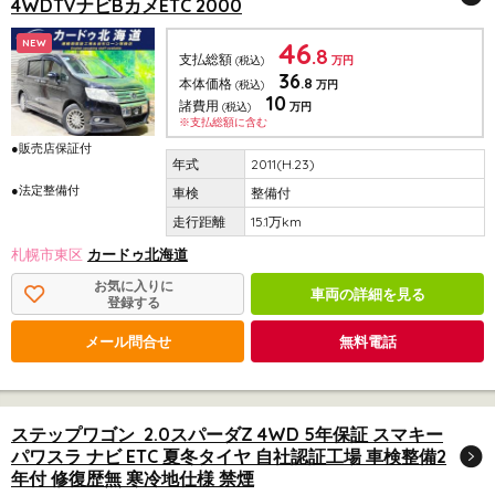
4WDTVナビBカメETC 2000
46
NEW
.8
支払総額
(税込)
万円
36
.8
本体価格
(税込)
万円
10
諸費用
(税込)
万円
※支払総額に含む
●販売店保証付
2011(H.23)
●法定整備付
整備付
15.1万km
札幌市東区
カードゥ北海道
お気に入りに
車両の詳細を見る
登録する
メール問合せ
無料電話
ステップワゴン 2.0スパーダZ 4WD 5年保証 スマキー
パワスラ ナビ ETC 夏冬タイヤ 自社認証工場 車検整備2
年付 修復歴無 寒冷地仕様 禁煙