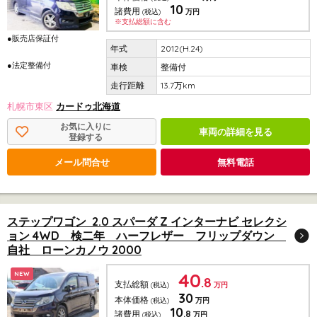
10
諸費用
(税込)
万円
※支払総額に含む
●販売店保証付
2012(H.24)
●法定整備付
整備付
13.7万km
札幌市東区
カードゥ北海道
お気に入りに
車両の詳細を見る
登録する
メール問合せ
無料電話
ステップワゴン 2.0 スパーダ Z インターナビ セレクシ
ョン 4WD 検二年 ハーフレザー フリップダウン
自社 ローンカノウ 2000
40
NEW
.8
支払総額
(税込)
万円
30
本体価格
(税込)
万円
10
.8
諸費用
(税込)
万円