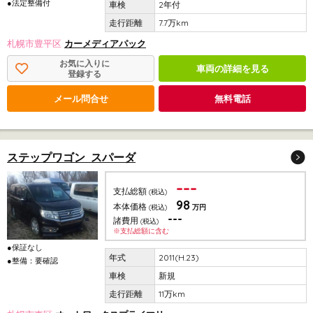
●法定整備付
2年付
7.7万km
札幌市豊平区
カーメディアパック
お気に入りに
車両の詳細を見る
登録する
メール問合せ
無料電話
ステップワゴン スパーダ
---
支払総額
(税込)
98
本体価格
(税込)
万円
---
諸費用
(税込)
※支払総額に含む
●保証なし
2011(H.23)
●整備：要確認
新規
11万km