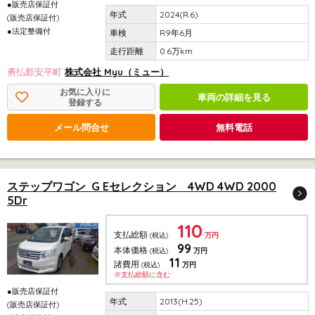
●販売店保証付
2024(R.6)
(販売店保証付)
●法定整備付
R9年6月
0.6万km
勇払郡安平町
株式会社 Myu（ミュー）
お気に入りに
車両の詳細を見る
登録する
メール問合せ
無料電話
ステップワゴン G Eセレクション 4WD 4WD 2000
5Dr
110
支払総額
(税込)
万円
99
本体価格
(税込)
万円
11
諸費用
(税込)
万円
※支払総額に含む
●販売店保証付
2013(H.25)
(販売店保証付)