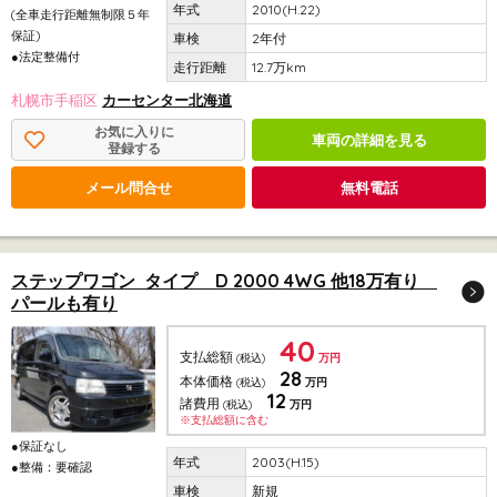
2010(H.22)
(全車走行距離無制限５年
保証)
2年付
●法定整備付
12.7万km
札幌市手稲区
カーセンター北海道
お気に入りに
車両の詳細を見る
登録する
メール問合せ
無料電話
ステップワゴン タイプ D 2000 4WG 他18万有り
パールも有り
40
支払総額
(税込)
万円
28
本体価格
(税込)
万円
12
諸費用
(税込)
万円
※支払総額に含む
●保証なし
2003(H.15)
●整備：要確認
新規