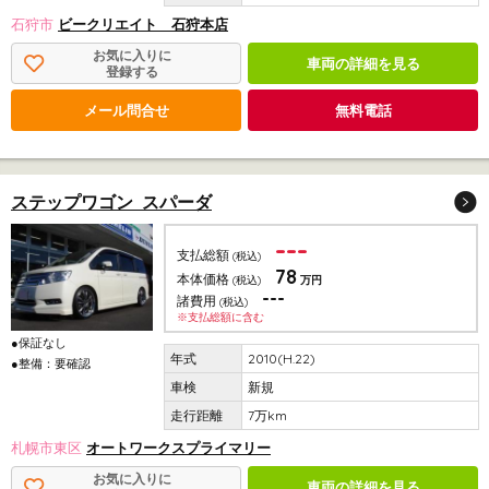
石狩市
ビークリエイト 石狩本店
お気に入りに
車両の詳細を見る
登録する
メール問合せ
無料電話
ステップワゴン スパーダ
---
支払総額
(税込)
78
本体価格
(税込)
万円
---
諸費用
(税込)
※支払総額に含む
●保証なし
2010(H.22)
●整備：要確認
新規
7万km
札幌市東区
オートワークスプライマリー
お気に入りに
車両の詳細を見る