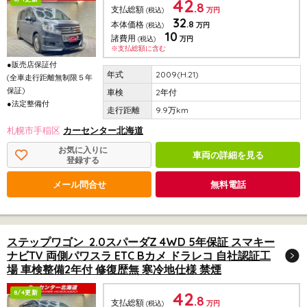
42
.8
支払総額
(税込)
万円
32
.8
本体価格
(税込)
万円
10
諸費用
(税込)
万円
※支払総額に含む
●販売店保証付
2009(H.21)
(全車走行距離無制限５年
保証)
2年付
●法定整備付
9.9万km
札幌市手稲区
カーセンター北海道
お気に入りに
車両の詳細を見る
登録する
メール問合せ
無料電話
ステップワゴン 2.0スパーダZ 4WD 5年保証 スマキー
ナビTV 両側パワスラ ETC Bカメ ドラレコ 自社認証工
場 車検整備2年付 修復歴無 寒冷地仕様 禁煙
42
8/4更新
.8
支払総額
(税込)
万円