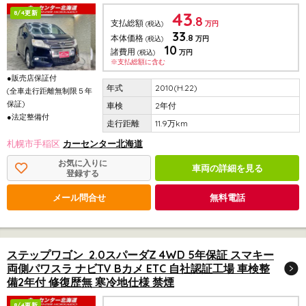
43
8/4更新
.8
支払総額
(税込)
万円
33
.8
本体価格
(税込)
万円
10
諸費用
(税込)
万円
※支払総額に含む
●販売店保証付
2010(H.22)
(全車走行距離無制限５年
保証)
2年付
●法定整備付
11.9万km
札幌市手稲区
カーセンター北海道
お気に入りに
車両の詳細を見る
登録する
メール問合せ
無料電話
ステップワゴン 2.0スパーダZ 4WD 5年保証 スマキー
両側パワスラ ナビTV Bカメ ETC 自社認証工場 車検整
備2年付 修復歴無 寒冷地仕様 禁煙
8/4更新