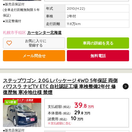
●販売店保証付
2010(H.22)
(全車走行距離無制限５年
保証)
2年付
●法定整備付
11.8万km
札幌市手稲区
カーセンター北海道
お気に入りに
車両の詳細を見る
登録する
メール問合せ
無料電話
ステップワゴン 2.0G Lパッケージ 4WD 5年保証 両側
パワスラ ナビTV ETC 自社認証工場 車検整備2年付 修
復歴無 寒冷地仕様 禁煙
39
8/4更新
.8
支払総額
(税込)
万円
29
.8
本体価格
(税込)
万円
10
諸費用
(税込)
万円
※支払総額に含む
●販売店保証付