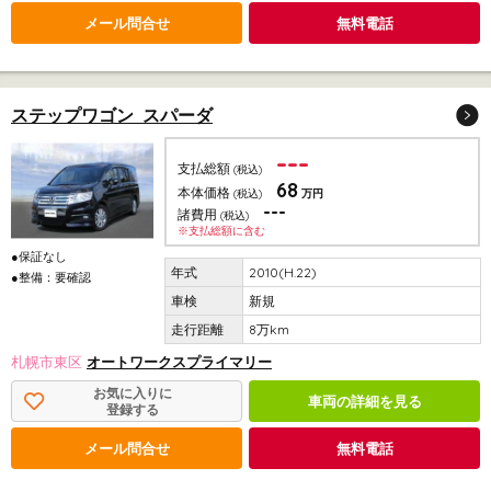
メール問合せ
無料電話
ステップワゴン スパーダ
---
支払総額
(税込)
68
本体価格
(税込)
万円
---
諸費用
(税込)
※支払総額に含む
●保証なし
2010(H.22)
●整備：要確認
新規
8万km
札幌市東区
オートワークスプライマリー
お気に入りに
車両の詳細を見る
登録する
メール問合せ
無料電話