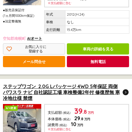
※支払総額に含む
●販売店保証付
2012(H.24)
(1ヵ月間1000km保証)
●法定整備無
なし
15.4万km
空知郡南幌町
AIオート
お気に入りに
車両の詳細を見る
登録する
メール問合せ
無料電話
ステップワゴン 2.0G Lパッケージ 4WD 5年保証 両側
パワスラ ナビ 自社認証工場 車検整備2年付 修復歴無 寒
冷地仕様 禁煙
39
8/4更新
.8
支払総額
(税込)
万円
29
.8
本体価格
(税込)
万円
10
諸費用
(税込)
万円
※支払総額に含む