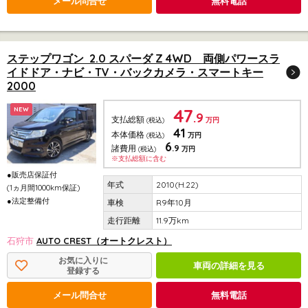
メール問合せ
無料電話
ステップワゴン 2.0 スパーダ Z 4WD 両側パワースラ
イドドア・ナビ・TV・バックカメラ・スマートキー
2000
47
NEW
.9
支払総額
(税込)
万円
41
本体価格
(税込)
万円
6
.9
諸費用
(税込)
万円
※支払総額に含む
●販売店保証付
2010(H.22)
(1ヵ月間1000km保証)
●法定整備付
R9年10月
11.9万km
石狩市
AUTO CREST（オートクレスト）
お気に入りに
車両の詳細を見る
登録する
メール問合せ
無料電話