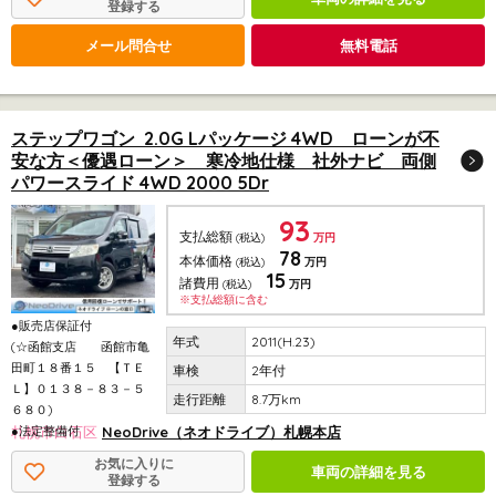
登録する
メール問合せ
無料電話
ステップワゴン 2.0G Lパッケージ 4WD ローンが不
安な方＜優遇ローン＞ 寒冷地仕様 社外ナビ 両側
パワースライド 4WD 2000 5Dr
93
支払総額
(税込)
万円
78
本体価格
(税込)
万円
15
諸費用
(税込)
万円
※支払総額に含む
●販売店保証付
2011(H.23)
(☆函館支店 函館市亀
田町１８番１５ 【ＴＥ
2年付
Ｌ】０１３８－８３－５
8.7万km
６８０)
●法定整備付
札幌市白石区
NeoDrive（ネオドライブ）札幌本店
お気に入りに
車両の詳細を見る
登録する