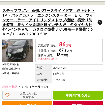
ステップワゴン 両側パワースライドドア 純正ナビ・
TV・バックカメラ エンジンスターター ETC ウィ
ンカーミラー アイドリングストップ機能 横滑り防
止装置 夏タイヤ＆純正15インチＳＷ 冬タイヤ＆社
外15インチＡＷ カタログ燃費ＪＣ08モード燃費13.6
ｋｍ/Ｌ 4WD 2000 5Dr
86
支払総額
(税込)
万円
67
.8
本体価格
(税込)
万円
18
.2
諸費用
(税込)
万円
※支払総額に含む
●販売店保証付
2012(H.24)
(販売店保証付)
●整備：要確認
R8年6月
14.9万km
札幌市北区
K-LINE（ケーライン）
お気に入りに
車両の詳細を見る
登録する