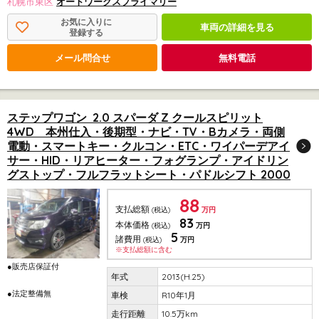
札幌市東区
オートワークスプライマリー
お気に入りに
車両の詳細を見る
登録する
メール問合せ
無料電話
ステップワゴン 2.0 スパーダ Z クールスピリット
4WD 本州仕入・後期型・ナビ・TV・Bカメラ・両側
電動・スマートキー・クルコン・ETC・ワイパーデアイ
サー・HID・リアヒーター・フォグランプ・アイドリン
グストップ・フルフラットシート・パドルシフト 2000
88
支払総額
(税込)
万円
83
本体価格
(税込)
万円
5
諸費用
(税込)
万円
※支払総額に含む
●販売店保証付
2013(H.25)
●法定整備無
R10年1月
10.5万km