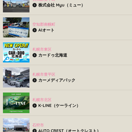
株式会社 Myu（ミュー）
空知郡南幌町
AIオート
札幌市東区
カードゥ北海道
札幌市豊平区
カーメディアパック
札幌市北区
K-LINE（ケーライン）
石狩市
AUTO CREST（オートクレスト）