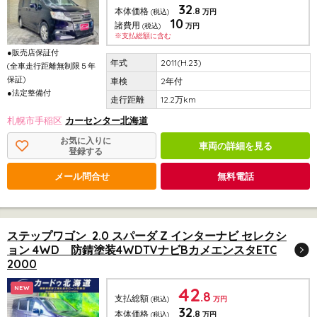
32
.8
本体価格
(税込)
万円
10
諸費用
(税込)
万円
※支払総額に含む
●販売店保証付
2011(H.23)
(全車走行距離無制限５年
保証)
2年付
●法定整備付
12.2万km
札幌市手稲区
カーセンター北海道
お気に入りに
車両の詳細を見る
登録する
メール問合せ
無料電話
ステップワゴン 2.0 スパーダ Z インターナビ セレクシ
ョン 4WD 防錆塗装4WDTVナビBカメエンスタETC
2000
42
NEW
.8
支払総額
(税込)
万円
32
.8
本体価格
(税込)
万円