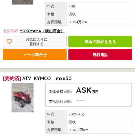
不明
現状
0.004万km
北広島市
YOKOYAMA（横山商会）
お気に入りに
車両の詳細を見る
登録する
メール問合せ
無料電話
[売約済]
ATV KYMCO mxu50
ASK
本体価格
(税込)
万円
---
支払総額
(税込)
2021(R.3)
現状
0.0012万km