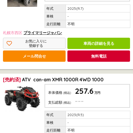
2025(R.7)
-
不明
札幌市西区
プライマリージャパン
お気に入りに
車両の詳細を見る
登録する
メール問合せ
無料電話
[売約済]
ATV can-am XMR 1000R 4WD 1000
257.6
本体価格
(税込)
万円
---
支払総額
(税込)
2023(R.5)
-
不明