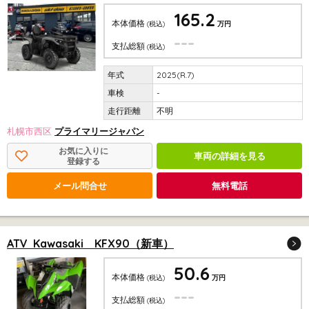
165.2
本体価格
(税込)
万円
---
支払総額
(税込)
2025(R.7)
-
不明
札幌市西区
プライマリージャパン
お気に入りに
車両の詳細を見る
登録する
メール問合せ
無料電話
ATV Kawasaki KFX90（新車）
50.6
本体価格
(税込)
万円
---
支払総額
(税込)