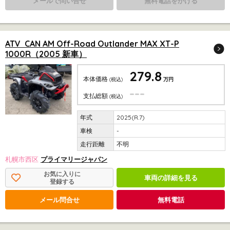
メールで問い合せ
無料電話をかける
ATV CAN AM Off-Road Outlander MAX XT-P
1000R（2005 新車）
279.8
本体価格
(税込)
万円
---
支払総額
(税込)
2025(R.7)
-
不明
札幌市西区
プライマリージャパン
お気に入りに
車両の詳細を見る
登録する
メール問合せ
無料電話