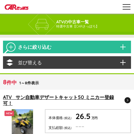
ATVの中古車一覧
特選中古車【CARさっぽろ】
さらに絞り込む
並び替える
8
件中
1～8件表示
ATV サン自動車デザートキャット50 ミニカー登録
可！
26.5
NEW
本体価格
(税込)
万円
---
支払総額
(税込)