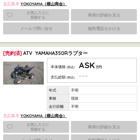
北広島市
YOKOYAMA（横山商会）
お気に入りに
車両の詳細を見る
登録する
メールで問い合せ
無料電話をかける
[売約済]
ATV YAMAHA350Rラプター
ASK
本体価格
(税込)
万円
---
支払総額
(税込)
不明
現状
不明
北広島市
YOKOYAMA（横山商会）
お気に入りに
車両の詳細を見る
登録する