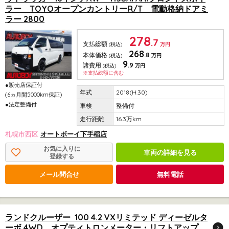
ラー TOYOオープンカントリーR/T 電動格納ドアミ
ラー 2800
278
.7
支払総額
(税込)
万円
268
.8
本体価格
(税込)
万円
9
.9
諸費用
(税込)
万円
※支払総額に含む
●販売店保証付
2018(H.30)
(6ヵ月間5000km保証)
●法定整備付
整備付
16.3万km
札幌市西区
オートボーイ下手稲店
お気に入りに
車両の詳細を見る
登録する
メール問合せ
無料電話
ランドクルーザー 100 4.2 VXリミテッド ディーゼルタ
ーボ 4WD オプティトロンメーター・リフトアップ