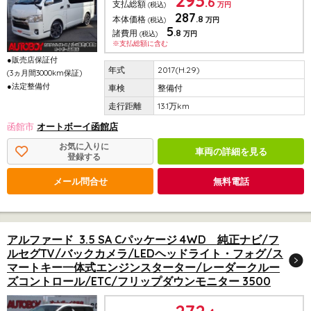
293
.6
支払総額
(税込)
万円
287
.8
本体価格
(税込)
万円
5
.8
諸費用
(税込)
万円
※支払総額に含む
●販売店保証付
2017(H.29)
(3ヵ月間3000km保証)
●法定整備付
整備付
13.1万km
函館市
オートボーイ函館店
お気に入りに
車両の詳細を見る
登録する
メール問合せ
無料電話
アルファード 3.5 SA Cパッケージ 4WD 純正ナビ/フ
ルセグTV/バックカメラ/LEDヘッドライト・フォグ/ス
マートキー一体式エンジンスターター/レーダークルー
ズコントロール/ETC/フリップダウンモニター 3500