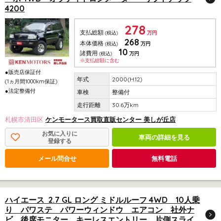
4200
278
支払総額
(税込)
万円
268
本体価格
(税込)
万円
10
諸費用
(税込)
万円
※支払総額に含む
●販売店保証付
2000(H.12)
(1ヵ月間1000km保証)
●法定整備付
整備付
30.6万km
札幌市清田区
ケンモータース買取直販センター 美しが丘店
お気に入りに
車両の詳細を見る
登録する
メール問合せ
無料電話
ハイエース 2.7 GL ロング ミドルルーフ 4WD 10人乗
り パワステ パワーウィンドウ エアコン 社外ナ
ビ 後席モニター キーレスエントリー 片側スライ