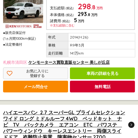
298
.8
支払総額
(税込)
万円
293
.8
本体価格
(税込)
万円
5
諸費用
(税込)
万円
※支払総額に含む
●販売店保証付
2014(H.26)
(1ヵ月間1000km保証)
●法定整備付
R9年3月
14.1万km
札幌市清田区
ケンモータース買取直販センター 美しが丘店
お気に入りに
車両の詳細を見る
登録する
メール問合せ
無料電話
ハイエースバン 2.7 スーパーGL プライムセレクション
ワイド ロング ミドルルーフ 4WD ベッドキット ナ
ビ TV バックカメラ エアコン ETC パワステ
パワーウィンドウ キーレスエントリー 両側スライ
ドドア 盗難防止装置 障害物センサー 2700