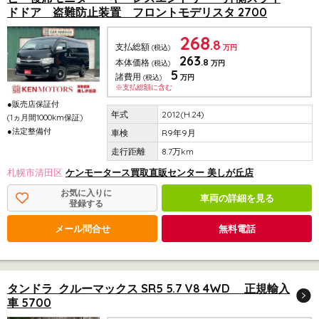
ドドア 盗難防止装置 フロントモデリスタ 2700
268
.8
支払総額
(税込)
万円
263
.8
本体価格
(税込)
万円
5
諸費用
(税込)
万円
※支払総額に含む
●販売店保証付
2012(H.24)
(1ヵ月間1000km保証)
●法定整備付
R9年9月
8.7万km
札幌市清田区
ケンモータース買取直販センター 美しが丘店
お気に入りに
車両の詳細を見る
登録する
メール問合せ
無料電話
タンドラ クルーマックス SR5 5.7 V8 4WD 正規輸入
車 5700