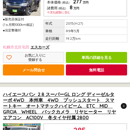
277
本体価格
(税込)
万円
8
諸費用
(税込)
万円
※支払総額に含む
●販売店保証付
2015(H.27)
(1ヵ月間1000km保証)
●法定整備付
R9年5月
19.2万km
札幌市北区屯田
エスカーズ
お気に入りに
車両の詳細を見る
登録する
メール問合せ
無料電話
ハイエースバン 2.8 スーパーGL ロング ディーゼルタ
ーボ 4WD 本州車 4WD プッシュスタート スマ
ートキー オートマチックハイビーム ETC MID
GRCIA WHEEL バックカメラ リヤヒーター リヤ
エアコン AC100V 冬タイヤ付属 2800