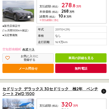
278
.8
支払総額
(税込)
万円
268
本体価格
(税込)
万円
10
.8
諸費用
(税込)
万円
※支払総額に含む
●販売店保証付
2017(H.29)
(1ヵ月間1000km保証)
●法定整備無
なし
16.9万km
空知郡南幌町
AIオート
お気に入りに
車両の詳細を見る
登録する
メール問合せ
無料電話
セドリック デラックス 30セドリック 検2年 ベンチ
シート 2WD 1500
320
支払総額
(税込)
万円