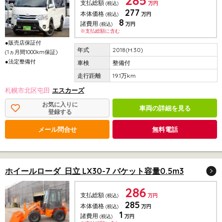
285
支払総額
(税込)
万円
277
本体価格
(税込)
万円
8
諸費用
(税込)
万円
※支払総額に含む
●販売店保証付
2018(H.30)
(1ヵ月間1000km保証)
●法定整備付
整備付
19.1万km
札幌市北区屯田
エスカーズ
お気に入りに
車両の詳細を見る
登録する
メール問合せ
無料電話
ホイールローダ 日立 LX30-7 バケット容量0.5m3
286
支払総額
(税込)
万円
285
本体価格
(税込)
万円
1
諸費用
(税込)
万円