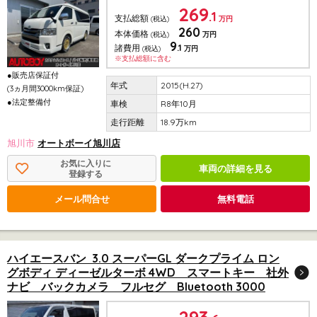
269
.1
支払総額
(税込)
万円
260
本体価格
(税込)
万円
9
.1
諸費用
(税込)
万円
※支払総額に含む
●販売店保証付
2015(H.27)
(3ヵ月間3000km保証)
●法定整備付
R8年10月
18.9万km
旭川市
オートボーイ旭川店
お気に入りに
車両の詳細を見る
登録する
メール問合せ
無料電話
ハイエースバン 3.0 スーパーGL ダークプライム ロン
グボディ ディーゼルターボ 4WD スマートキー 社外
ナビ バックカメラ フルセグ Bluetooth 3000