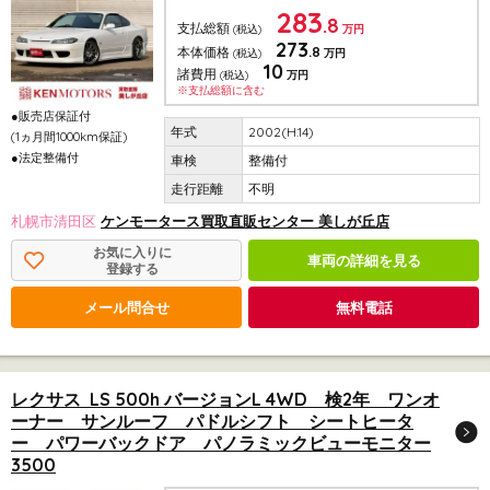
283
.8
支払総額
(税込)
万円
273
.8
本体価格
(税込)
万円
10
諸費用
(税込)
万円
※支払総額に含む
●販売店保証付
2002(H.14)
(1ヵ月間1000km保証)
●法定整備付
整備付
不明
札幌市清田区
ケンモータース買取直販センター 美しが丘店
お気に入りに
車両の詳細を見る
登録する
メール問合せ
無料電話
レクサス LS 500h バージョンL 4WD 検2年 ワンオ
ーナー サンルーフ パドルシフト シートヒータ
ー パワーバックドア パノラミックビューモニター
3500