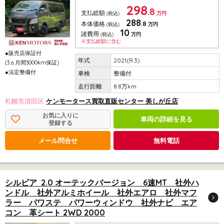
298
.8
支払総額
(税込)
万円
288
.8
本体価格
(税込)
万円
10
諸費用
(税込)
万円
※支払総額に含む
●販売店保証付
2021(R.3)
(3ヵ月間3000km保証)
●法定整備付
整備付
8.8万km
札幌市清田区
ケンモータース買取直販センター 美しが丘店
お気に入りに
車両の詳細を見る
登録する
メール問合せ
無料電話
シルビア 2.0 オーテックバージョン 6速MT 社外ハ
ンドル 社外アルミホイール 社外エアロ 社外マフ
ラー パワステ パワーウィンドウ 社外ナビ エア
コン 革シート 2WD 2000