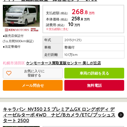
268
.8
支払総額
(税込)
万円
258
.8
本体価格
(税込)
万円
10
諸費用
(税込)
万円
※支払総額に含む
●販売店保証付
2013(H.25)
(3ヵ月間3000km保証)
●法定整備付
整備付
10.1万km
札幌市清田区
ケンモータース買取直販センター 美しが丘店
お気に入りに
車両の詳細を見る
登録する
メール問合せ
無料電話
キャラバン NV350 2.5 プレミアムGX ロングボディ デ
ィーゼルターボ 4WD ナビ/Bカメラ/ETC/プッシュス
タート 2500