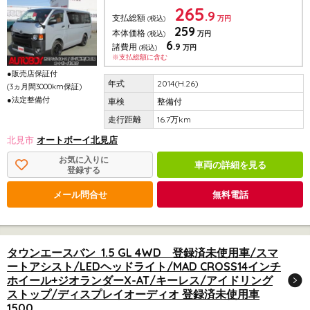
265
.9
支払総額
(税込)
万円
259
本体価格
(税込)
万円
6
.9
諸費用
(税込)
万円
※支払総額に含む
●販売店保証付
2014(H.26)
(3ヵ月間3000km保証)
●法定整備付
整備付
16.7万km
北見市
オートボーイ北見店
お気に入りに
車両の詳細を見る
登録する
メール問合せ
無料電話
タウンエースバン 1.5 GL 4WD 登録済未使用車/スマ
ートアシスト/LEDヘッドライト/MAD CROSS14インチ
ホイール+ジオランダーX-AT/キーレス/アイドリング
ストップ/ディスプレイオーディオ 登録済未使用車
1500