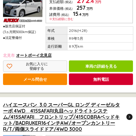
272
.4
支払総額
(税込)
万円
257
本体価格
(税込)
万円
15
.4
諸費用
(税込)
万円
※支払総額に含む
●販売店保証付
2016(H.28)
(3ヵ月間3000km保証)
●法定整備付
R9年5月
8.9万km
北見市
オートボーイ北見店
お気に入りに
車両の詳細を見る
登録する
メール問合せ
無料電話
ハイエースバン 3.0 スーパーGL ロング ディーゼルタ
ーボ 4WD 415SAFARI丸目ヘッドライトシステ
ム/415SAFARI フロントリップ/415COBRAベッドキ
ット/BADRUKER16インチAW/オープンカントリー
R/T/両側スライドドア/4WD 3000