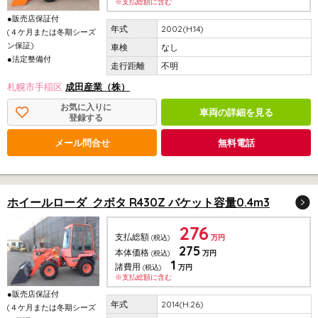
※支払総額に含む
●販売店保証付
2002(H.14)
(４ケ月または冬期シーズ
ン保証)
なし
●法定整備付
不明
札幌市手稲区
成田産業（株）
お気に入りに
車両の詳細を見る
登録する
メール問合せ
無料電話
ホイールローダ クボタ R430Z バケット容量0.4m3
276
支払総額
(税込)
万円
275
本体価格
(税込)
万円
1
諸費用
(税込)
万円
※支払総額に含む
●販売店保証付
2014(H.26)
(４ケ月または冬期シーズ