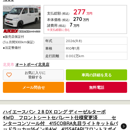
277
支払総額
(税込)
万円
270
本体価格
(税込)
万円
7
諸費用
(税込)
万円
※支払総額に含む
●販売店保証付
2026(R.8)
(3ヵ月間3000km保証)
●法定整備付
R10年1月
0.002万km
北見市
オートボーイ北見店
お気に入りに
車両の詳細を見る
登録する
メール問合せ
無料電話
ハイエースバン 2.8 DX ロング ディーゼルターボ
4WD フロントシートセパレート仕様変更済 セ
ンターコンソール付 415COBRA丸目ライトキット&バ
ッドラッカー16インチAW 415SAFARIフロントスポイ