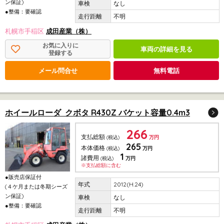
ン保証)
なし
●整備：要確認
不明
札幌市手稲区
成田産業（株）
お気に入りに
車両の詳細を見る
登録する
メール問合せ
無料電話
ホイールローダ クボタ R430Z バケット容量0.4m3
266
支払総額
(税込)
万円
265
本体価格
(税込)
万円
1
諸費用
(税込)
万円
※支払総額に含む
●販売店保証付
2012(H.24)
(４ケ月または冬期シーズ
ン保証)
なし
●整備：要確認
不明