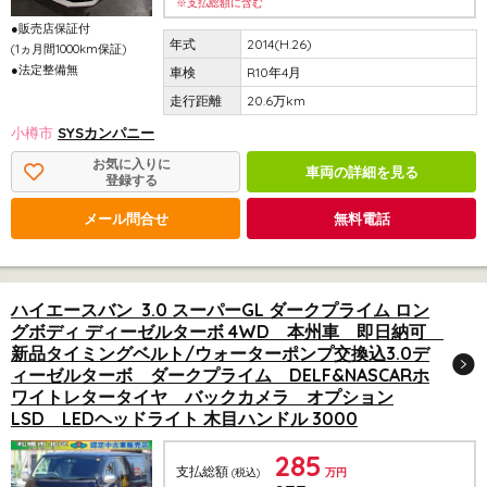
※支払総額に含む
●販売店保証付
2014(H.26)
(1ヵ月間1000km保証)
●法定整備無
R10年4月
20.6万km
小樽市
SYSカンパニー
お気に入りに
車両の詳細を見る
登録する
メール問合せ
無料電話
ハイエースバン 3.0 スーパーGL ダークプライム ロン
グボディ ディーゼルターボ 4WD 本州車 即日納可
新品タイミングベルト/ウォーターポンプ交換込3.0デ
ィーゼルターボ ダークプライム DELF&NASCARホ
ワイトレタータイヤ バックカメラ オプション
LSD LEDヘッドライト 木目ハンドル 3000
285
支払総額
(税込)
万円