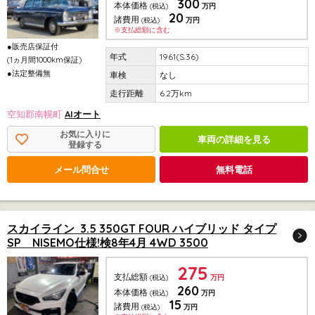
300
本体価格
(税込)
万円
20
諸費用
(税込)
万円
※支払総額に含む
●販売店保証付
1961(S.36)
(1ヵ月間1000km保証)
●法定整備無
なし
6.2万km
空知郡南幌町
AIオート
お気に入りに
車両の詳細を見る
登録する
メール問合せ
無料電話
スカイライン 3.5 350GT FOUR ハイブリッド タイプ
SP NISEMO仕様!検8年4月 4WD 3500
275
支払総額
(税込)
万円
260
本体価格
(税込)
万円
15
諸費用
(税込)
万円