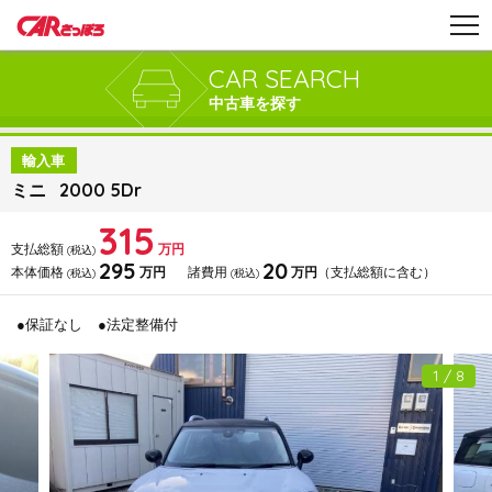
CAR SEARCH
中古車を探す
輸入車
ミニ 2000 5Dr
315
支払総額
万円
(税込)
295
20
本体価格
万円
諸費用
万円
（支払総額に含む）
(税込)
(税込)
●保証なし
●法定整備付
1 / 8