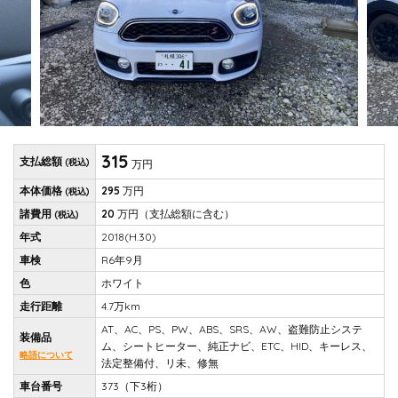
315
支払総額
(税込)
万円
本体価格
295
万円
(税込)
諸費用
20
万円
（支払総額に含む）
(税込)
年式
2018(H.30)
車検
R6年9月
色
ホワイト
走行距離
4.7万km
AT、AC、PS、PW、ABS、SRS、AW、盗難防止システ
装備品
ム、シートヒーター、純正ナビ、ETC、HID、キーレス、
略語について
法定整備付、リ未、修無
車台番号
373（下3桁）