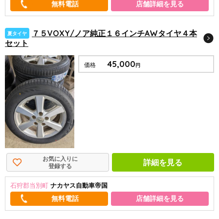
店舗詳細を見る
７５VOXY/ノア純正１６インチAWタイヤ４本
夏タイヤ
セット
45,000
価格
円
お気に入りに
詳細を見る
登録する
石狩郡当別町
ナカヤス自動車帝国
店舗詳細を見る