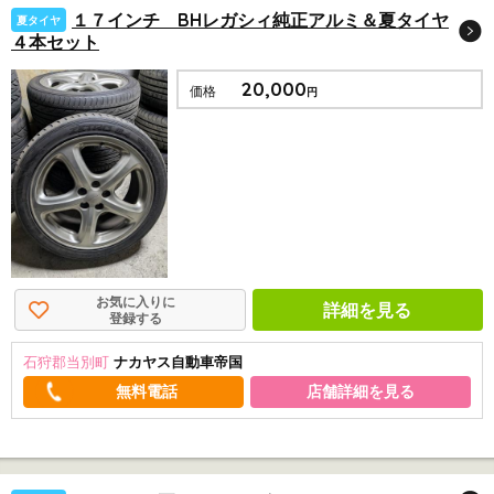
１７インチ BHレガシィ純正アルミ＆夏タイヤ
夏タイヤ
４本セット
20,000
価格
円
お気に入りに
詳細を見る
登録する
石狩郡当別町
ナカヤス自動車帝国
店舗詳細を見る