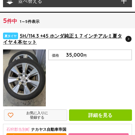
並べ替える
5
件中
1～5件表示
5H/114.3 +45 ホンダ純正１７インチアルミ夏タ
夏タイヤ
イヤ４本セット
35,000
価格
円
お気に入りに
詳細を見る
登録する
石狩郡当別町
ナカヤス自動車帝国