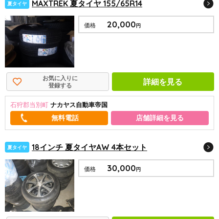
MAXTREK 夏タイヤ 155/65R14
夏タイヤ
20,000
価格
円
お気に入りに
詳細を見る
登録する
石狩郡当別町
ナカヤス自動車帝国
店舗詳細を見る
18インチ 夏タイヤAW 4本セット
夏タイヤ
30,000
価格
円