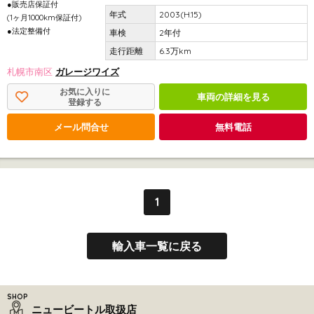
●販売店保証付
2003(H.15)
(1ヶ月1000km保証付)
●法定整備付
2年付
6.3万km
札幌市南区
ガレージワイズ
お気に入りに
車両の詳細を見る
登録する
メール問合せ
無料電話
1
輸入車一覧に戻る
ニュービートル取扱店