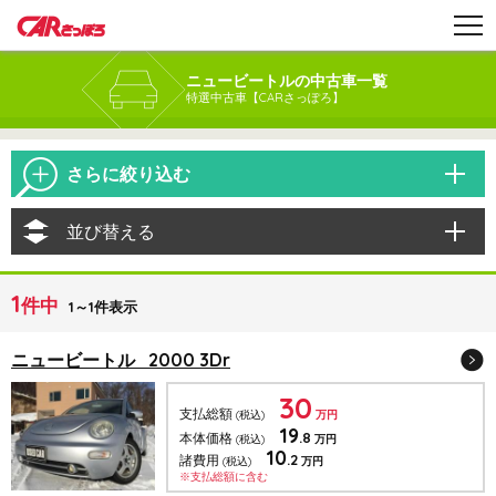
ニュービートルの中古車一覧
特選中古車【CARさっぽろ】
さらに絞り込む
並び替える
1
件中
1～1件表示
ニュービートル 2000 3Dr
30
支払総額
(税込)
万円
19
.8
本体価格
(税込)
万円
10
.2
諸費用
(税込)
万円
※支払総額に含む