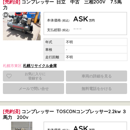
[売約済]
コンプレッサー 日立 中古 三相200V 7.5馬
力
ASK
本体価格
(税込)
万円
---
支払総額
(税込)
不明
-
不明
札幌市東区
札幌リサイクル倉庫
お気に入りに
車両の詳細を見る
登録する
メールで問い合せ
無料電話をかける
[売約済]
コンプレッサー TOSCONコンプレッサー2.2kw ３
馬力 200v
ASK
本体価格