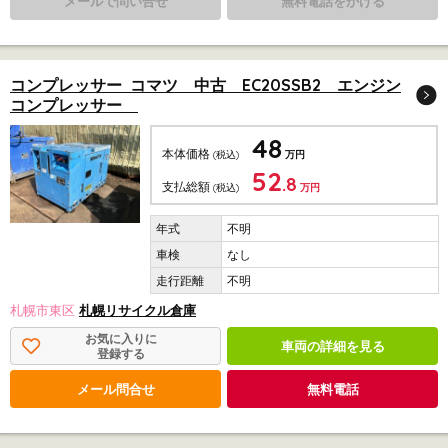
メールで問い合せ
無料電話をかける
コンプレッサー コマツ 中古 EC20SSB2 エンジン
コンプレッサー
48
本体価格
(税込)
万円
52
.8
支払総額
(税込)
万円
不明
なし
不明
札幌市東区
札幌リサイクル倉庫
お気に入りに
車両の詳細を見る
登録する
メール問合せ
無料電話