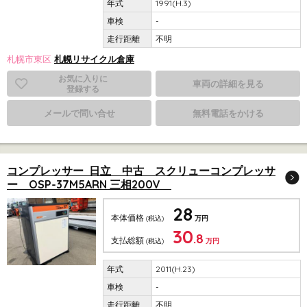
1991(H.3)
-
不明
札幌市東区
札幌リサイクル倉庫
お気に入りに
車両の詳細を見る
登録する
メールで問い合せ
無料電話をかける
コンプレッサー 日立 中古 スクリューコンプレッサ
ー OSP-37M5ARN 三相200V
28
本体価格
(税込)
万円
30
.8
支払総額
(税込)
万円
2011(H.23)
-
不明