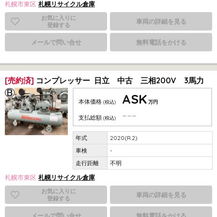
札幌市東区
札幌リサイクル倉庫
お気に入りに
車両の詳細を見る
登録する
メールで問い合せ
無料電話をかける
[売約済]
コンプレッサー 日立 中古 三相200V 3馬力
ASK
本体価格
(税込)
万円
---
支払総額
(税込)
2020(R.2)
-
不明
札幌市東区
札幌リサイクル倉庫
お気に入りに
車両の詳細を見る
登録する
メールで問い合せ
無料電話をかける