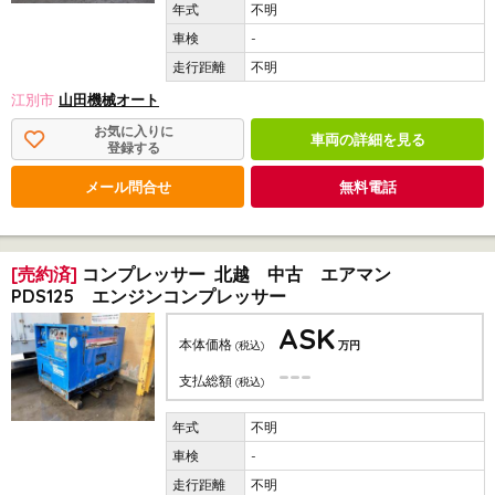
不明
-
不明
江別市
山田機械オート
お気に入りに
車両の詳細を見る
登録する
メール問合せ
無料電話
[売約済]
コンプレッサー 北越 中古 エアマン
PDS125 エンジンコンプレッサー
ASK
本体価格
(税込)
万円
---
支払総額
(税込)
不明
-
不明