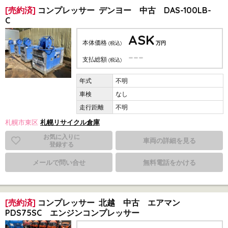
[売約済]
コンプレッサー デンヨー 中古 DAS-100LB-
C
ASK
本体価格
(税込)
万円
---
支払総額
(税込)
不明
なし
不明
札幌市東区
札幌リサイクル倉庫
お気に入りに
車両の詳細を見る
登録する
メールで問い合せ
無料電話をかける
[売約済]
コンプレッサー 北越 中古 エアマン
PDS75SC エンジンコンプレッサー