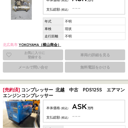
(税込)
万円
---
支払総額
(税込)
不明
現状
不明
北広島市
YOKOYAMA（横山商会）
お気に入りに
車両の詳細を見る
登録する
メールで問い合せ
無料電話をかける
[売約済]
コンプレッサー 北越 中古 PDS125S エアマン
エンジンコンプレッサー
ASK
本体価格
(税込)
万円
---
支払総額
(税込)