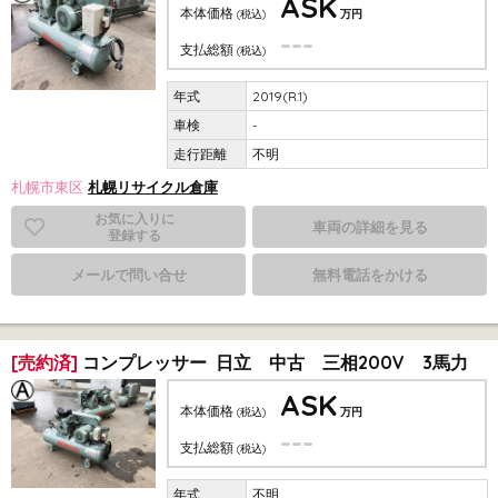
ASK
本体価格
(税込)
万円
---
支払総額
(税込)
2019(R.1)
-
不明
札幌市東区
札幌リサイクル倉庫
お気に入りに
車両の詳細を見る
登録する
メールで問い合せ
無料電話をかける
[売約済]
コンプレッサー 日立 中古 三相200V 3馬力
ASK
本体価格
(税込)
万円
---
支払総額
(税込)
不明