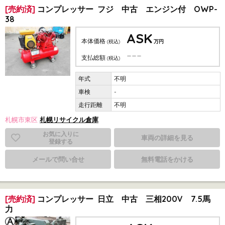
[売約済]
コンプレッサー フジ 中古 エンジン付 OWP-
38
ASK
本体価格
(税込)
万円
---
支払総額
(税込)
不明
-
不明
札幌市東区
札幌リサイクル倉庫
お気に入りに
車両の詳細を見る
登録する
メールで問い合せ
無料電話をかける
[売約済]
コンプレッサー 日立 中古 三相200V 7.5馬
力