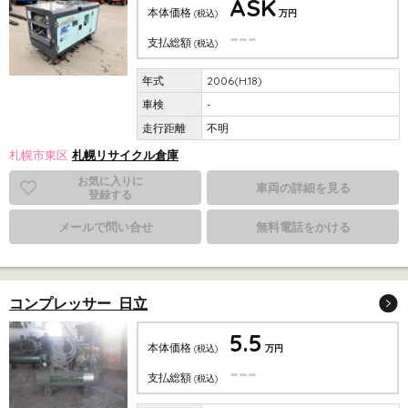
ASK
本体価格
(税込)
万円
---
支払総額
(税込)
2006(H.18)
-
不明
札幌市東区
札幌リサイクル倉庫
お気に入りに
車両の詳細を見る
登録する
メールで問い合せ
無料電話をかける
コンプレッサー 日立
5.5
本体価格
(税込)
万円
---
支払総額
(税込)