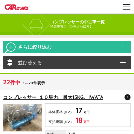
コンプレッサーの中古車一覧
特選中古車【CARさっぽろ】
さらに絞り込む
並び替える
22
件中
1～20件表示
コンプレッサー １０馬力、最大15KG、IWATA
17
本体価格
(税込)
万円
18
支払総額
(税込)
万円