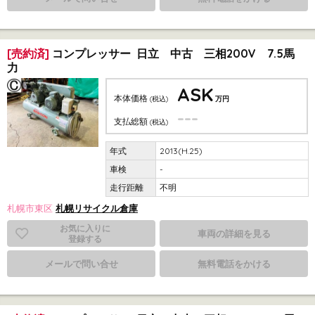
[売約済]
コンプレッサー 日立 中古 三相200V 7.5馬
力
ASK
本体価格
(税込)
万円
---
支払総額
(税込)
2013(H.25)
-
不明
札幌市東区
札幌リサイクル倉庫
お気に入りに
車両の詳細を見る
登録する
メールで問い合せ
無料電話をかける