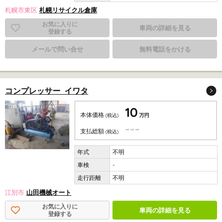
札幌市東区
札幌リサイクル倉庫
お気に入りに
車両の詳細を見る
登録する
メールで問い合せ
無料電話をかける
コンプレッサー イワタ
10
本体価格
(税込)
万円
---
支払総額
(税込)
不明
-
不明
江別市
山田機械オート
お気に入りに
車両の詳細を見る
登録する