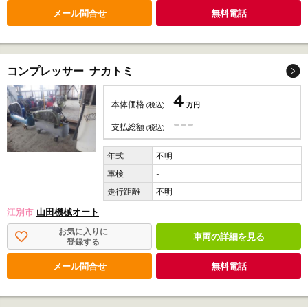
メール問合せ
無料電話
コンプレッサー ナカトミ
4
本体価格
(税込)
万円
---
支払総額
(税込)
不明
-
不明
江別市
山田機械オート
お気に入りに
車両の詳細を見る
登録する
メール問合せ
無料電話