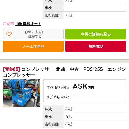
不明
-
不明
江別市
山田機械オート
お気に入りに
車両の詳細を見る
登録する
メール問合せ
無料電話
[売約済]
コンプレッサー 北越 中古 PDS125S エンジン
コンプレッサー
ASK
本体価格
(税込)
万円
---
支払総額
(税込)
不明
なし
不明