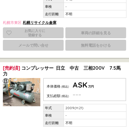
-
不明
札幌市東区
札幌リサイクル倉庫
お気に入りに
車両の詳細を見る
登録する
メールで問い合せ
無料電話をかける
[売約済]
コンプレッサー 日立 中古 三相200V 7.5馬
力
ASK
本体価格
(税込)
万円
---
支払総額
(税込)
2009(H.21)
-
不明