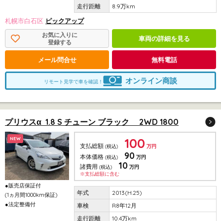
8.9万km
札幌市白石区
ピックアップ
お気に入りに
車両の詳細を見る
登録する
メール問合せ
無料電話
オンライン商談
リモート見学で車を確認！
プリウスα 1.8 S チューン ブラック 2WD 1800
100
NEW
支払総額
(税込)
万円
90
本体価格
(税込)
万円
10
諸費用
(税込)
万円
※支払総額に含む
●販売店保証付
2013(H.25)
(1ヵ月間1000km保証)
●法定整備付
R8年12月
10.4万km