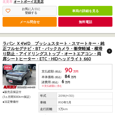
北見市
オートボーイ北見店
お気に入りに
車両の詳細を見る
登録する
メール問合せ
無料電話
ラパン X 4WD プッシュスタート・スマートキー・純
正フルセグナビ・BT・バックカメラ・衝突軽減・横滑
り防止・アイドリングストップ・オートエアコン・両
席シートヒーター・ETC・HIDヘッドライト 660
90
NEW
支払総額
(税込)
万円
84
本体価格
(税込)
万円
6
諸費用
(税込)
万円
※支払総額に含む
●販売店保証付
2018(H.30)
(3ヵ月間3000km保証)
●法定整備付
R10年5月
3万km