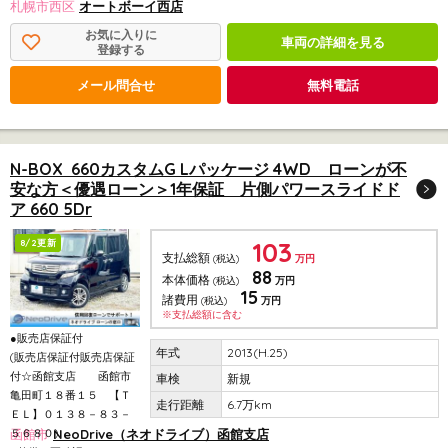
札幌市西区
オートボーイ西店
お気に入りに
車両の詳細を見る
登録する
メール問合せ
無料電話
N-BOX 660カスタムG Lパッケージ 4WD ローンが不
安な方＜優遇ローン＞1年保証 片側パワースライドド
ア 660 5Dr
103
8/2更新
支払総額
(税込)
万円
88
本体価格
(税込)
万円
15
諸費用
(税込)
万円
※支払総額に含む
●販売店保証付
2013(H.25)
(販売店保証付販売店保証
付☆函館支店 函館市
新規
亀田町１８番１５ 【Ｔ
6.7万km
ＥＬ】０１３８－８３－
５６８０)
函館市
NeoDrive（ネオドライブ）函館支店