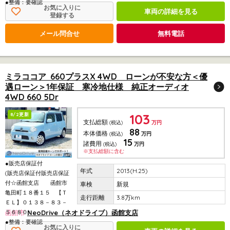
●整備：要確認
お気に入りに
車両の詳細を見る
登録する
メール問合せ
無料電話
ミラココア 660プラスX 4WD ローンが不安な方＜優
遇ローン＞1年保証 寒冷地仕様 純正オーディオ
4WD 660 5Dr
103
8/2更新
支払総額
(税込)
万円
88
本体価格
(税込)
万円
15
諸費用
(税込)
万円
※支払総額に含む
●販売店保証付
2013(H.25)
(販売店保証付販売店保証
付☆函館支店 函館市
新規
亀田町１８番１５ 【Ｔ
3.8万km
ＥＬ】０１３８－８３－
５６８０)
函館市
NeoDrive（ネオドライブ）函館支店
●整備：要確認
お気に入りに