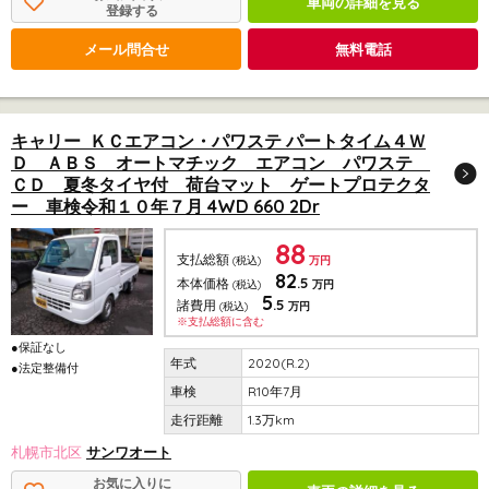
車両の詳細を見る
登録する
メール問合せ
無料電話
キャリー ＫＣエアコン・パワステ パートタイム４Ｗ
Ｄ ＡＢＳ オートマチック エアコン パワステ
ＣＤ 夏冬タイヤ付 荷台マット ゲートプロテクタ
ー 車検令和１０年７月 4WD 660 2Dr
88
支払総額
(税込)
万円
82
.5
本体価格
(税込)
万円
5
.5
諸費用
(税込)
万円
※支払総額に含む
●保証なし
2020(R.2)
●法定整備付
R10年7月
1.3万km
札幌市北区
サンワオート
お気に入りに