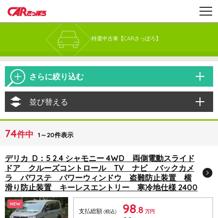
特選中古車【CARさっぽろ】
さらに絞り込む
並び替える
74
件中
1～20件表示
デリカ D：5 2.4 シャモニー 4WD 両側電動スライド
ドア クルーズコントロール TV ナビ バックカメ
ラ パワステ パワーウィンドウ 盗難防止装置 横
滑り防止装置 キーレスエントリー 寒冷地仕様 2400
98
NEW
.8
支払総額
(税込)
万円