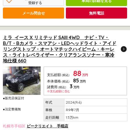
車両の詳細を見る
登録する
メール問合せ
無料電話
ミラ イース X リミテッド SAIII 4WD ナビ・TV・
B/T・Bカメラ・スマアシ・LEDヘッドライト・アイド
リングストップ・オートマチックハイビーム・キーレ
ス・ライトレベライザー・クリアランスソナー・寒冷
地仕様 660
88
支払総額
(税込)
万円
85
本体価格
(税込)
万円
3
諸費用
(税込)
万円
※支払総額に含む
●販売店保証付
2024(R.6)
●法定整備無
R9年7月
1.5万km
札幌市手稲区
ビークリエイト 手稲店