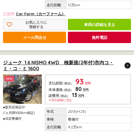
12万km
江別市
Car Farm（カーファーム）
お気に入りに
車両の詳細を見る
登録する
メール問合せ
無料電話
ジューク 1.6 NISMO 4WD 検新規(2年付)市内コ・
ミ・コ・ミ 1600
93
NEW
支払総額
(税込)
万円
80
本体価格
(税込)
万円
13
諸費用
(税込)
万円
※支払総額に含む
●販売店保証付
2013(H.25)
(1ヵ月間1000km保証)
●法定整備付
整備付
9.2万km