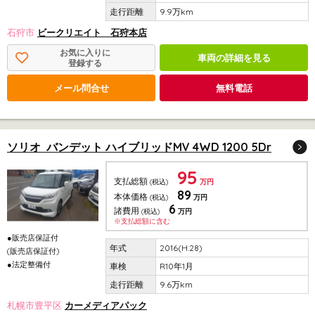
9.9万km
石狩市
ビークリエイト 石狩本店
お気に入りに
車両の詳細を見る
登録する
メール問合せ
無料電話
ソリオ バンデット ハイブリッドMV 4WD 1200 5Dr
95
支払総額
(税込)
万円
89
本体価格
(税込)
万円
6
諸費用
(税込)
万円
※支払総額に含む
●販売店保証付
2016(H.28)
(販売店保証付)
●法定整備付
R10年1月
9.6万km
札幌市豊平区
カーメディアパック