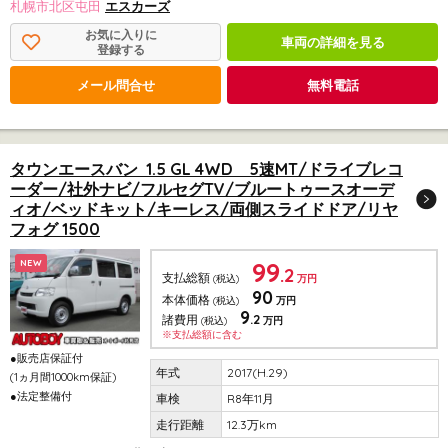
札幌市北区屯田
エスカーズ
お気に入りに
車両の詳細を見る
登録する
メール問合せ
無料電話
タウンエースバン 1.5 GL 4WD 5速MT/ドライブレコ
ーダー/社外ナビ/フルセグTV/ブルートゥースオーデ
ィオ/ベッドキット/キーレス/両側スライドドア/リヤ
フォグ 1500
99
NEW
.2
支払総額
(税込)
万円
90
本体価格
(税込)
万円
9
.2
諸費用
(税込)
万円
※支払総額に含む
●販売店保証付
2017(H.29)
(1ヵ月間1000km保証)
●法定整備付
R8年11月
12.3万km