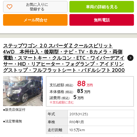
お気に入りに
車両の詳細を見る
登録する
メール問合せ
無料電話
ステップワゴン 2.0 スパーダ Z クールスピリット
4WD 本州仕入・後期型・ナビ・TV・Bカメラ・両側
電動・スマートキー・クルコン・ETC・ワイパーデアイ
サー・HID・リアヒーター・フォグランプ・アイドリン
グストップ・フルフラットシート・パドルシフト 2000
88
支払総額
(税込)
万円
83
本体価格
(税込)
万円
5
諸費用
(税込)
万円
※支払総額に含む
●販売店保証付
2013(H.25)
●法定整備無
R10年1月
10.5万km