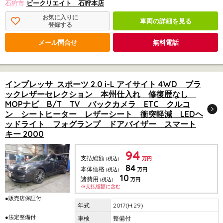
石狩市
ビークリエイト 石狩本店
お気に入りに
車両の詳細を見る
登録する
メール問合せ
無料電話
インプレッサ スポーツ 2.0 i-L アイサイト 4WD ブラ
ックレザーセレクション 本州仕入れ 修復歴なし
MOPナビ B/T TV バックカメラ ETC クルコ
ン シートヒーター レザーシート 衝突軽減 LEDヘ
ッドライト フォグランプ ドアバイザー スマート
キー 2000
94
支払総額
(税込)
万円
84
本体価格
(税込)
万円
10
諸費用
(税込)
万円
※支払総額に含む
●販売店保証付
2017(H.29)
●法定整備付
整備付