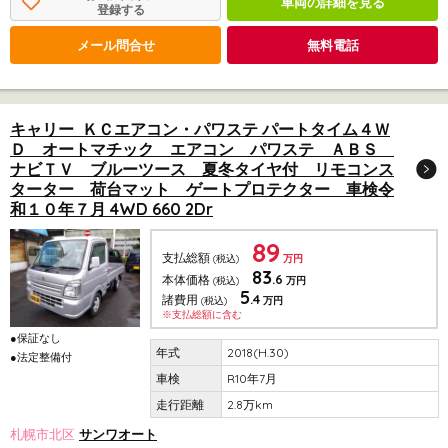
車両の詳細を見る
登録する
メール問合せ
無料電話
キャリー ＫＣエアコン・パワステ パートタイム４Ｗ
Ｄ オートマチック エアコン パワステ ＡＢＳ
ナビＴＶ ブルーツース 夏冬タイヤ付 リモコンス
ターター 荷台マット ゲートプロテクター 車検令
和１０年７月 4WD 660 2Dr
89
支払総額
(税込)
万円
83
.6
本体価格
(税込)
万円
5
.4
諸費用
(税込)
万円
※支払総額に含む
●保証なし
2018(H.30)
●法定整備付
R10年7月
2.8万km
札幌市北区
サンワオート