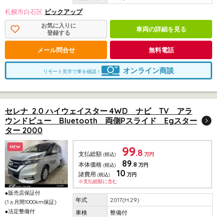
札幌市白石区
ピックアップ
お気に入りに
車両の詳細を見る
登録する
メール問合せ
無料電話
オンライン商談
リモート見学で車を確認！
セレナ 2.0 ハイウェイスター 4WD ナビ TV アラ
ウンドビュー Bluetooth 両側Pスライド Egスター
ター 2000
99
NEW
.8
支払総額
(税込)
万円
89
.8
本体価格
(税込)
万円
10
諸費用
(税込)
万円
※支払総額に含む
●販売店保証付
2017(H.29)
(1ヵ月間1000km保証)
●法定整備付
整備付