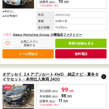
10
諸費用
(税込)
万円
※支払総額に含む
●保証なし
2010(H.22)
●法定整備付
R8年12月
15.8万km
小樽市
Nexus Motoring Group 小樽塩谷ファクトリー
お気に入りに
車両の詳細を見る
登録する
メール問合せ
無料電話
オデッセイ 2.4 アブソルート 4WD 純正ナビ・夏冬タ
イヤセット・本州仕入車両 2400
99
NEW
支払総額
(税込)
万円
88
本体価格
(税込)
万円
11
諸費用
(税込)
万円
※支払総額に含む