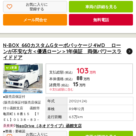
お気に入りに
車両の詳細を見る
登録する
メール問合せ
無料電話
N-BOX 660カスタムGターボパッケージ 4WD ロー
ンが不安な方＜優遇ローン＞1年保証 両側パワースラ
イドドア
103
8/2更新
支払総額
(税込)
万円
88
本体価格
(税込)
万円
15
諸費用
(税込)
万円
※支払総額に含む
●販売店保証付
2012(H.24)
(販売店保証付販売店保証
付☆函館支店 函館市
R9年12月
亀田町１８番１５ 【Ｔ
6.3万km
ＥＬ】０１３８－８３－
５６８０)
函館市
NeoDrive（ネオドライブ）函館支店
●整備：要確認
お気に入りに