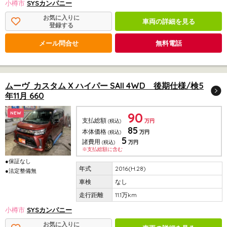
小樽市
SYSカンパニー
お気に入りに
車両の詳細を見る
登録する
メール問合せ
無料電話
ムーヴ カスタム X ハイパー SAII 4WD 後期仕様/検5
年11月 660
90
NEW
支払総額
(税込)
万円
85
本体価格
(税込)
万円
5
諸費用
(税込)
万円
※支払総額に含む
●保証なし
2016(H.28)
●法定整備無
なし
11.1万km
小樽市
SYSカンパニー
お気に入りに