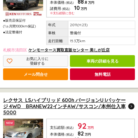
88
.8
本体価格
(税込)
万円
10
諸費用
(税込)
万円
※支払総額に含む
●販売店保証付
2011(H.23)
(1ヵ月間1000km保証)
●法定整備付
整備付
15.3万km
札幌市清田区
ケンモータース買取直販センター 美しが丘店
お気に入りに
車両の詳細を見る
登録する
メール問合せ
無料電話
レクサス LSハイブリッド 600h バージョンU Iパッケー
ジ 4WD BRANEW22インチAW/サスコン/本州仕入車
5000
92
NEW
支払総額
(税込)
万円
82
本体価格
(税込)
万円