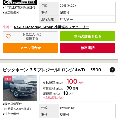
2013(H.25)
● 1年間走行無制限保証付
整備付
●法定整備付
12.3万km
小樽市
Nexus Motoring Group 小樽塩谷ファクトリー
お気に入りに
車両の詳細を見る
登録する
メール問合せ
無料電話
ビックホーン 3.5 プレジールII ロング 4WD 3500
100
NEW
支払総額
(税込)
万円
90
本体価格
(税込)
万円
10
諸費用
(税込)
万円
※支払総額に含む
●販売店保証付
1998(H.10)
(1ヵ月間1000km保証)
●法定整備付
整備付