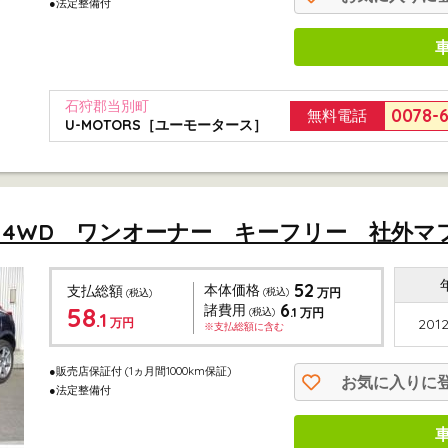
●法定整備付
石狩郡当別町
0078-
無料電話
U-MOTORS［ユーモータース］
FOUR 4WD ワンオーナー キーフリー 社外マフ
52
本体価格
支払総額
(税込)
万円
(税込)
6
58
諸費用
.1
(税込)
万円
.1
万円
2012
※支払総額に含む
●販売店保証付
(1ヵ月間1000km保証)
お気に入りに
●法定整備付