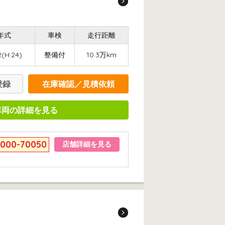
年式
車検
走行距離
2(H.24)
整備付
10.3万km
登録
在庫確認／見積依頼
車両の詳細を見る
6000-70050
店舗詳細を見る