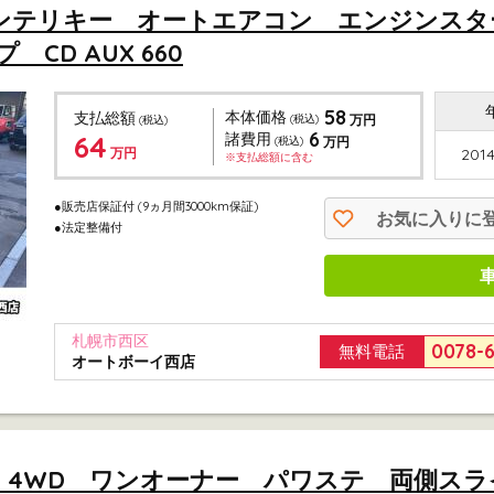
 インテリキー オートエアコン エンジンス
CD AUX 660
58
本体価格
支払総額
(税込)
万円
(税込)
6
64
諸費用
(税込)
万円
万円
2014
※支払総額に含む
●販売店保証付
(9ヵ月間3000km保証)
お気に入りに
●法定整備付
札幌市西区
0078-
無料電話
オートボーイ西店
 DX 4WD ワンオーナー パワステ 両側ス