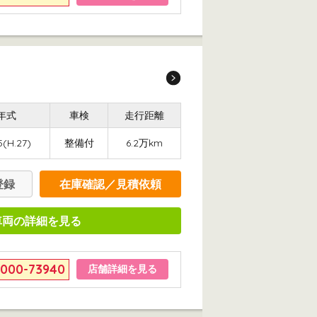
年式
車検
走行距離
5(H.27)
整備付
6.2万km
登録
在庫確認／見積依頼
車両の詳細を見る
6000-73940
店舗詳細を見る