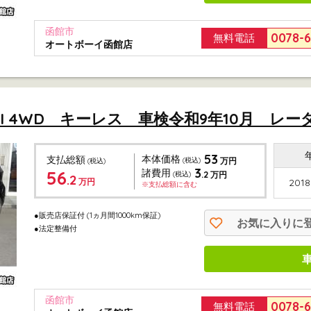
函館市
0078-
無料電話
オートボーイ函館店
II 4WD キーレス 車検令和9年10月 レー
53
本体価格
支払総額
(税込)
万円
(税込)
3
56
諸費用
.2
(税込)
万円
.2
万円
2018
※支払総額に含む
●販売店保証付
(1ヵ月間1000km保証)
お気に入りに
●法定整備付
函館市
0078-
無料電話