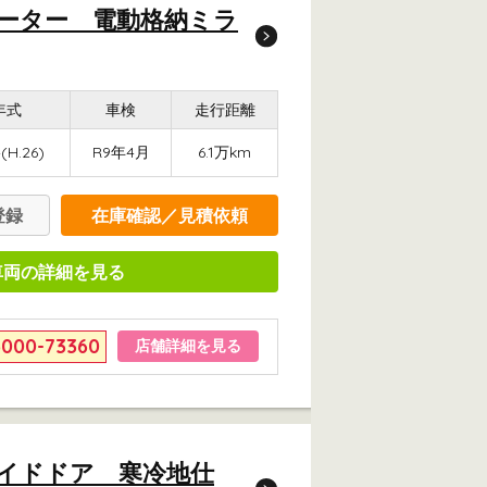
ターター 電動格納ミラ
年式
車検
走行距離
(H.26)
R9年4月
6.1万km
登録
在庫確認／見積依頼
車両の詳細を見る
6000-73360
店舗詳細を見る
ライドドア 寒冷地仕