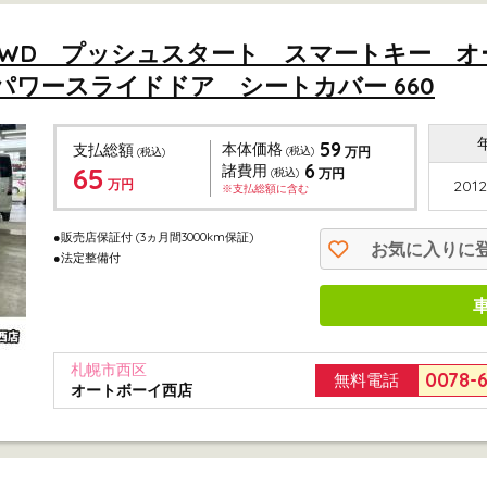
ージ 4WD プッシュスタート スマートキー 
ワースライドドア シートカバー 660
59
本体価格
支払総額
(税込)
万円
(税込)
6
65
諸費用
(税込)
万円
万円
2012
※支払総額に含む
●販売店保証付
(3ヵ月間3000km保証)
お気に入りに
●法定整備付
札幌市西区
0078-
無料電話
オートボーイ西店