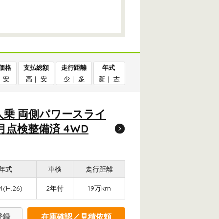
価格
支払総額
走行距離
年式
｜
安
高
｜
安
少
｜
多
新
｜
古
人乗 両側パワースライ
月点検整備済 4WD
年式
車検
走行距離
4(H.26)
2年付
19万km
登録
在庫確認／見積依頼