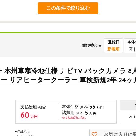
この条件で絞り込む
登録日
本体
並び替える
新着順
高
 本州車寒冷地仕様 ナビTV バックカメラ 8
 リアヒータークーラー 車検新規2年 24ヶ
55
本体価格
支払総額
(税込)
万円
(税込)
5
60
諸費用
(税込)
万円
万円
201
※支払総額に含む
●保証なし
お気に入りに