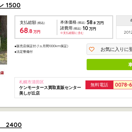
1500
58
本体価格
支払総額
.8
(税込)
万円
(税込)
10
68
諸費用
(税込)
万円
.8
万円
201
※支払総額に含む
●販売店保証付
(1ヵ月間1000km保証)
お気に入りに
●法定整備付
札幌市清田区
0078-
無料電話
ケンモータース買取直販センター
美しが丘店
 2400