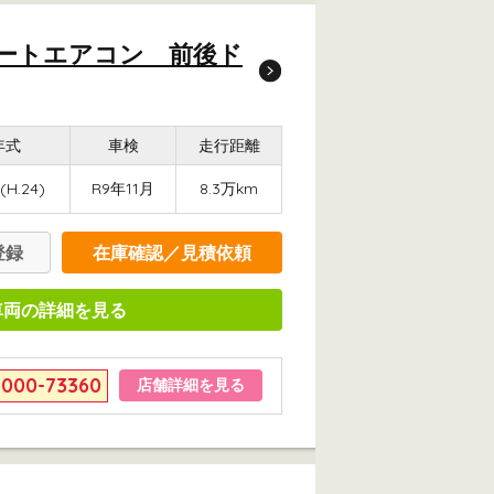
オートエアコン 前後ド
年式
車検
走行距離
(H.24)
R9年11月
8.3万km
登録
在庫確認／見積依頼
車両の詳細を見る
6000-73360
店舗詳細を見る