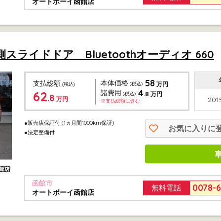
オートボーイ函館店
側スライドドア Bluetoothオーディオ 660
58
本体価格
支払総額
(税込)
万円
(税込)
4
62
諸費用
.8
(税込)
万円
.8
万円
201
※支払総額に含む
●販売店保証付
(1ヵ月間1000km保証)
お気に入りに
●法定整備付
函館市
0078-
無料電話
オートボーイ函館店