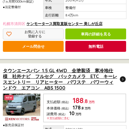
2009(H.21)
(1ヵ月間1000km保証)
●法定整備付
整備付
8.4万km
札幌市清田区
ケンモータース買取直販センター 美しが丘店
お気に入りに
車両の詳細を見る
登録する
メール問合せ
無料電話
タウンエースバン 1.5 GL 4WD 全塗装済 寒冷地仕
様 社外ナビ フルセグ バックカメラ ETC キーレ
スエントリー リアヒーター パワステ パワーウィ
ンドウ エアコン ABS 1500
188
NEW
.8
支払総額
(税込)
万円
178
.8
本体価格
(税込)
万円
10
諸費用
(税込)
万円
※支払総額に含む
●販売店保証付