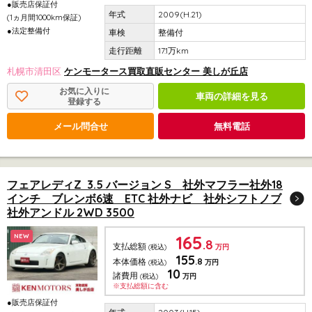
●販売店保証付
2009(H.21)
(1ヵ月間1000km保証)
●法定整備付
整備付
17.1万km
札幌市清田区
ケンモータース買取直販センター 美しが丘店
お気に入りに
車両の詳細を見る
登録する
メール問合せ
無料電話
フェアレディZ 3.5 バージョン S 社外マフラー社外18
インチ ブレンボ6速 ETC 社外ナビ 社外シフトノブ
社外アンドル 2WD 3500
165
NEW
.8
支払総額
(税込)
万円
155
.8
本体価格
(税込)
万円
10
諸費用
(税込)
万円
※支払総額に含む
●販売店保証付