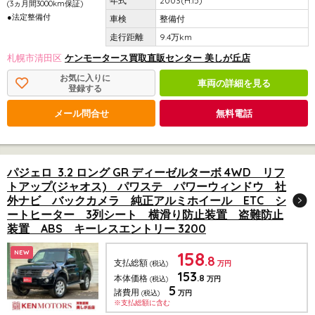
2003(H.15)
(3ヵ月間3000km保証)
●法定整備付
整備付
9.4万km
札幌市清田区
ケンモータース買取直販センター 美しが丘店
お気に入りに
車両の詳細を見る
登録する
メール問合せ
無料電話
パジェロ 3.2 ロング GR ディーゼルターボ 4WD リフ
トアップ(ジャオス) パワステ パワーウィンドウ 社
外ナビ バックカメラ 純正アルミホイール ETC シ
ートヒーター 3列シート 横滑り防止装置 盗難防止
装置 ABS キーレスエントリー 3200
158
NEW
.8
支払総額
(税込)
万円
153
.8
本体価格
(税込)
万円
5
諸費用
(税込)
万円
※支払総額に含む