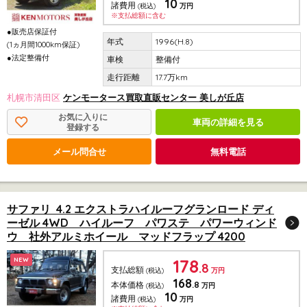
10
諸費用
(税込)
万円
※支払総額に含む
●販売店保証付
1996(H.8)
(1ヵ月間1000km保証)
●法定整備付
整備付
17.7万km
札幌市清田区
ケンモータース買取直販センター 美しが丘店
お気に入りに
車両の詳細を見る
登録する
メール問合せ
無料電話
サファリ 4.2 エクストラハイルーフグランロード ディ
ーゼル 4WD ハイルーフ パワステ パワーウィンド
ウ 社外アルミホイール マッドフラップ 4200
178
NEW
.8
支払総額
(税込)
万円
168
.8
本体価格
(税込)
万円
10
諸費用
(税込)
万円