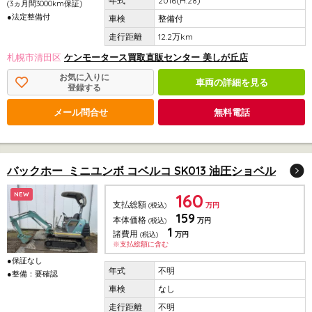
2016(H.28)
(3ヵ月間3000km保証)
●法定整備付
整備付
12.2万km
札幌市清田区
ケンモータース買取直販センター 美しが丘店
お気に入りに
車両の詳細を見る
登録する
メール問合せ
無料電話
バックホー ミニユンボ コベルコ SK013 油圧ショベル
160
NEW
支払総額
(税込)
万円
159
本体価格
(税込)
万円
1
諸費用
(税込)
万円
※支払総額に含む
●保証なし
不明
●整備：要確認
なし
不明