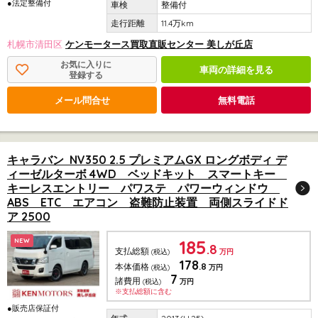
●法定整備付
整備付
11.4万km
札幌市清田区
ケンモータース買取直販センター 美しが丘店
お気に入りに
車両の詳細を見る
登録する
メール問合せ
無料電話
キャラバン NV350 2.5 プレミアムGX ロングボディ デ
ィーゼルターボ 4WD ベッドキット スマートキー
キーレスエントリー パワステ パワーウィンドウ
ABS ETC エアコン 盗難防止装置 両側スライドド
ア 2500
185
NEW
.8
支払総額
(税込)
万円
178
.8
本体価格
(税込)
万円
7
諸費用
(税込)
万円
※支払総額に含む
●販売店保証付