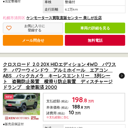
●法定整備付
整備付
6.2万km
札幌市清田区
ケンモータース買取直販センター 美しが丘店
お気に入りに
車両の詳細を見る
登録する
メール問合せ
無料電話
クロスロード 2.0 20X HIDエディション 4WD パワス
テ パワーウィンドウ アルミホイール エアコン
ABS バックカメラ キーレスエントリー 3列シー
ト 盗難防止装置 横滑り防止装置 ディスチャージ
ドランプ 全塗装済 2000
198
NEW
.8
支払総額
(税込)
万円
188
.8
本体価格
(税込)
万円
10
諸費用
(税込)
万円
※支払総額に含む
●販売店保証付