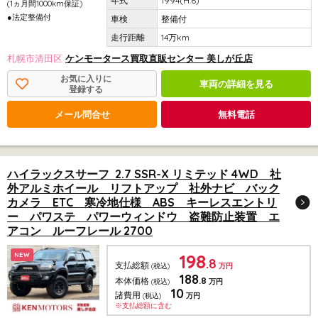
1994(H.6)
(1ヵ月間1000km保証)
●法定整備付
整備付
14万km
札幌市清田区
ケンモータース買取直販センター 美しが丘店
お気に入りに
車両の詳細を見る
登録する
メール問合せ
無料電話
ハイラックスサーフ 2.7 SSR-X リミテッド 4WD 社
外アルミホイール リフトアップ 社外ナビ バック
カメラ ETC 寒冷地仕様 ABS キーレスエントリ
ー パワステ パワーウィンドウ 盗難防止装置 エ
アコン ルーフレール 2700
198
NEW
.8
支払総額
(税込)
万円
188
.8
本体価格
(税込)
万円
10
諸費用
(税込)
万円
※支払総額に含む