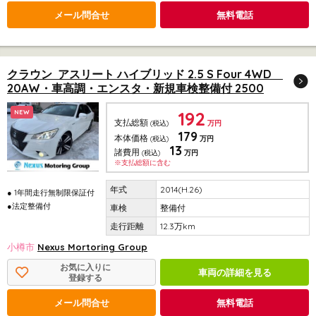
メール問合せ
無料電話
クラウン アスリート ハイブリッド 2.5 S Four 4WD
20AW・車高調・エンスタ・新規車検整備付 2500
192
NEW
支払総額
(税込)
万円
179
本体価格
(税込)
万円
13
諸費用
(税込)
万円
※支払総額に含む
2014(H.26)
● 1年間走行無制限保証付
●法定整備付
整備付
12.3万km
小樽市
Nexus Mortoring Group
お気に入りに
車両の詳細を見る
登録する
メール問合せ
無料電話