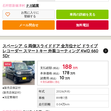
石狩郡新篠津村
ナガ総業
お気に入りに
車両の詳細を見る
登録する
メール問合せ
無料電話
スペーシア G 両側スライドドア 全方位ナビ ドライブ
レコーダー スマートキー 外装コーティング 4WD 660
5Dr
188
NEW
支払総額
(税込)
万円
178
本体価格
(税込)
万円
10
諸費用
(税込)
万円
※支払総額に含む
●販売店保証付
2026(R.8)
(販売店保証付)
●法定整備付
R11年7月
0.04万km