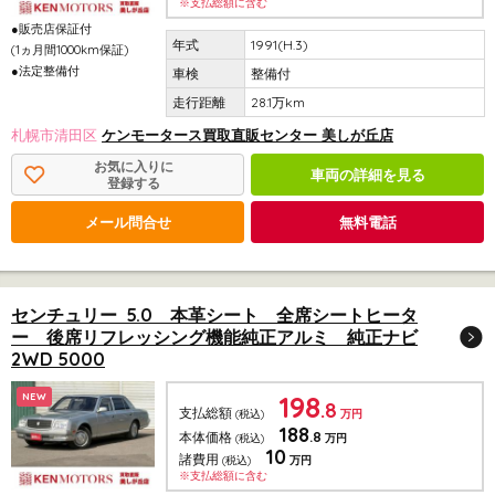
※支払総額に含む
●販売店保証付
1991(H.3)
(1ヵ月間1000km保証)
●法定整備付
整備付
28.1万km
札幌市清田区
ケンモータース買取直販センター 美しが丘店
お気に入りに
車両の詳細を見る
登録する
メール問合せ
無料電話
センチュリー 5.0 本革シート 全席シートヒータ
ー 後席リフレッシング機能純正アルミ 純正ナビ
2WD 5000
198
NEW
.8
支払総額
(税込)
万円
188
.8
本体価格
(税込)
万円
10
諸費用
(税込)
万円
※支払総額に含む