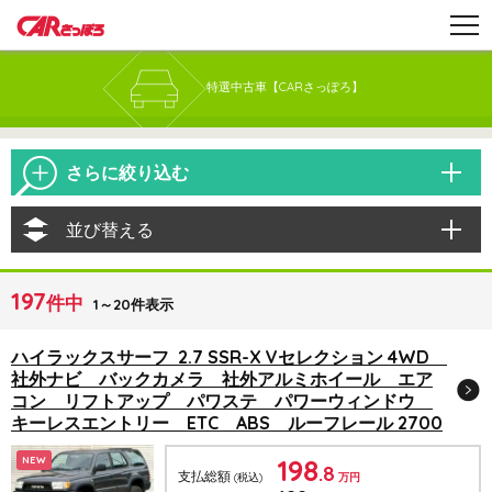
特選中古車【CARさっぽろ】
さらに絞り込む
並び替える
197
件中
1～20件表示
ハイラックスサーフ 2.7 SSR-X Vセレクション 4WD
社外ナビ バックカメラ 社外アルミホイール エア
コン リフトアップ パワステ パワーウィンドウ
キーレスエントリー ETC ABS ルーフレール 2700
198
NEW
.8
支払総額
(税込)
万円