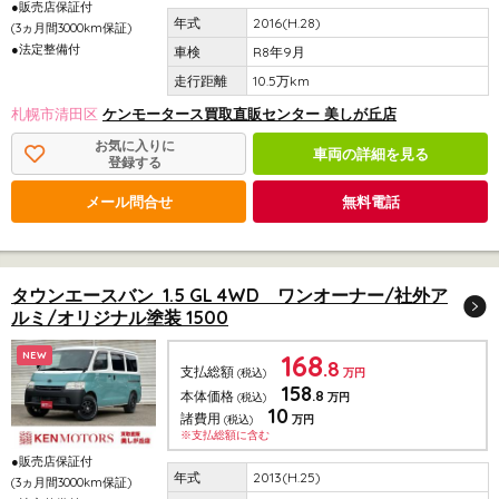
●販売店保証付
2016(H.28)
(3ヵ月間3000km保証)
●法定整備付
R8年9月
10.5万km
札幌市清田区
ケンモータース買取直販センター 美しが丘店
お気に入りに
車両の詳細を見る
登録する
メール問合せ
無料電話
タウンエースバン 1.5 GL 4WD ワンオーナー/社外ア
ルミ/オリジナル塗装 1500
168
NEW
.8
支払総額
(税込)
万円
158
.8
本体価格
(税込)
万円
10
諸費用
(税込)
万円
※支払総額に含む
●販売店保証付
2013(H.25)
(3ヵ月間3000km保証)