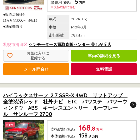
5
諸費用
(税込)
万円
※支払総額に含む
●販売店保証付
2021(R.3)
(3ヵ月間3000km保証)
●法定整備付
R10年3月
7.8万km
札幌市清田区
ケンモータース買取直販センター 美しが丘店
お気に入りに
車両の詳細を見る
登録する
メール問合せ
無料電話
ハイラックスサーフ 2.7 SSR-X 4WD リフトアップ
全塗装済レッド 社外ナビ ETC パワステ パワーウ
ィンドウ ABS キーレスエントリー ルーフレー
ル サンルーフ 2700
168
NEW
.8
支払総額
(税込)
万円
158
.8
本体価格
(税込)
万円