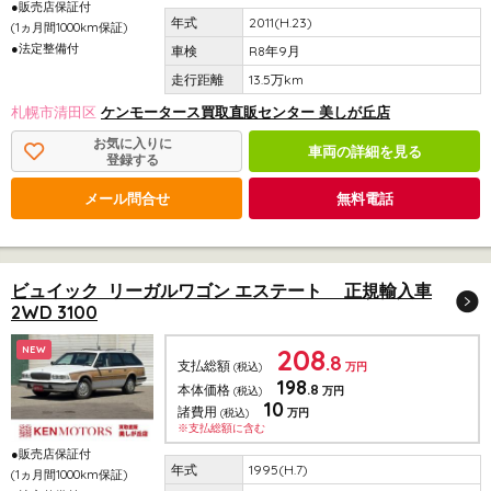
●販売店保証付
2011(H.23)
(1ヵ月間1000km保証)
●法定整備付
R8年9月
13.5万km
札幌市清田区
ケンモータース買取直販センター 美しが丘店
お気に入りに
車両の詳細を見る
登録する
メール問合せ
無料電話
ビュイック リーガルワゴン エステート 正規輸入車
2WD 3100
208
NEW
.8
支払総額
(税込)
万円
198
.8
本体価格
(税込)
万円
10
諸費用
(税込)
万円
※支払総額に含む
●販売店保証付
1995(H.7)
(1ヵ月間1000km保証)