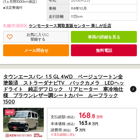
2013(H.25)
(3ヵ月間3000km保証)
●法定整備付
R8年10月
11万km
札幌市清田区
ケンモータース買取直販センター 美しが丘店
お気に入りに
車両の詳細を見る
登録する
メール問合せ
無料電話
タウンエースバン 1.5 GL 4WD ベージュツートン全
塗装済 ストラーダナビTV バックカメラ LEDヘッ
ドライト 純正デフロック リアヒーター 寒冷地仕
様 ブラウンレザー調シートカバー ルーフラック
1500
168
NEW
.8
支払総額
(税込)
万円
163
.8
本体価格
(税込)
万円
5
諸費用
(税込)
万円
※支払総額に含む