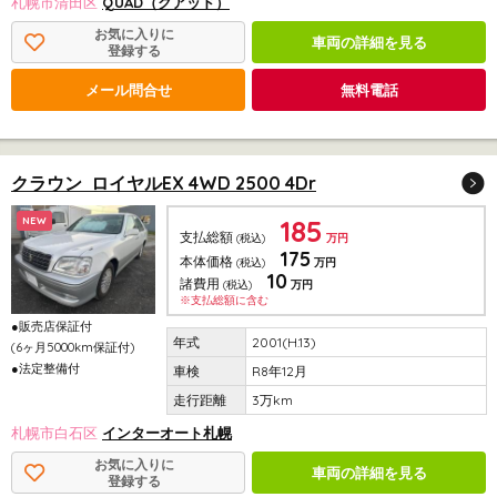
札幌市清田区
QUAD（クアッド）
お気に入りに
車両の詳細を見る
登録する
メール問合せ
無料電話
クラウン ロイヤルEX 4WD 2500 4Dr
185
NEW
支払総額
(税込)
万円
175
本体価格
(税込)
万円
10
諸費用
(税込)
万円
※支払総額に含む
●販売店保証付
2001(H.13)
(6ヶ月5000km保証付)
●法定整備付
R8年12月
3万km
札幌市白石区
インターオート札幌
お気に入りに
車両の詳細を見る
登録する