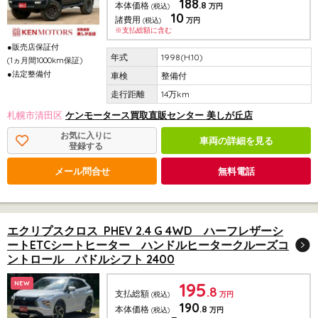
188
.8
本体価格
(税込)
万円
10
諸費用
(税込)
万円
※支払総額に含む
●販売店保証付
1998(H.10)
(1ヵ月間1000km保証)
●法定整備付
整備付
14万km
札幌市清田区
ケンモータース買取直販センター 美しが丘店
お気に入りに
車両の詳細を見る
登録する
メール問合せ
無料電話
エクリプスクロス PHEV 2.4 G 4WD ハーフレザーシ
ートETCシートヒーター ハンドルヒータークルーズコ
ントロール パドルシフト 2400
195
NEW
.8
支払総額
(税込)
万円
190
.8
本体価格
(税込)
万円