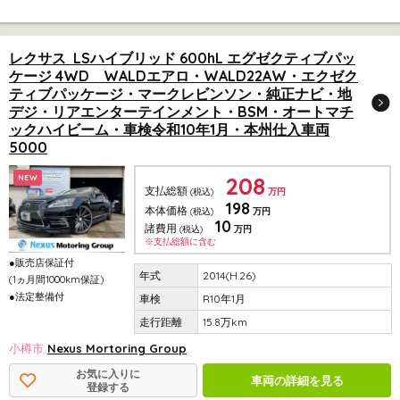
レクサス LSハイブリッド 600hL エグゼクティブパッ
ケージ 4WD WALDエアロ・WALD22AW・エクゼク
ティブパッケージ・マークレビンソン・純正ナビ・地
デジ・リアエンターテインメント・BSM・オートマチ
ックハイビーム・車検令和10年1月・本州仕入車両
5000
208
NEW
支払総額
(税込)
万円
198
本体価格
(税込)
万円
10
諸費用
(税込)
万円
※支払総額に含む
●販売店保証付
2014(H.26)
(1ヵ月間1000km保証)
●法定整備付
R10年1月
15.8万km
小樽市
Nexus Mortoring Group
お気に入りに
車両の詳細を見る
登録する