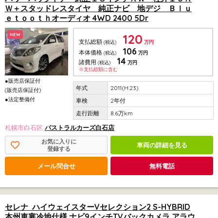
Ｗ＋スタッドレスタイヤ 純正ナビ 地デジ Ｂｌｕ
ｅｔｏｏｔｈオーディオ 4WD 2400 5Dr
120
NEW
支払総額
(税込)
万円
106
本体価格
(税込)
万円
14
諸費用
(税込)
万円
※支払総額に含む
●販売店保証付
2011(H.23)
(販売店保証付)
●法定整備付
2年付
8.6万km
札幌市白石区
パストラルカーズ白石店
お気に入りに
車両の詳細を見る
登録する
メール問合せ
無料電話
セレナ ハイウェイスターVセレクション2 S-HYBRID
本州車寒冷地仕様 ナビ9インチTVバックカメラ アラウ