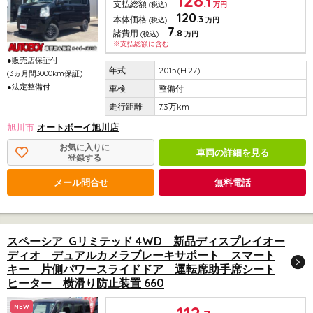
128
.1
支払総額
(税込)
万円
120
.3
本体価格
(税込)
万円
7
.8
諸費用
(税込)
万円
※支払総額に含む
●販売店保証付
2015(H.27)
(3ヵ月間3000km保証)
●法定整備付
整備付
7.3万km
旭川市
オートボーイ旭川店
お気に入りに
車両の詳細を見る
登録する
メール問合せ
無料電話
スペーシア Gリミテッド 4WD 新品ディスプレイオー
ディオ デュアルカメラブレーキサポート スマート
キー 片側パワースライドドア 運転席助手席シート
ヒーター 横滑り防止装置 660
NEW