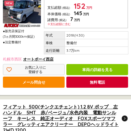
152
NEW
支払総額
(税込)
万円
145
本体価格
(税込)
万円
7
諸費用
(税込)
万円
※支払総額に含む
●販売店保証付
2018(H.30)
(3ヵ月間3000km保証)
●法定整備付
整備付
3.7万km
札幌市西区
オートボーイ西店
お気に入りに
車両の詳細を見る
登録する
メール問合せ
無料電話
フィアット 500(チンクエチェント) 1.2 8V ポップ 左
ハンドル 5MT 赤/ベージュ/水色内装 電動サンル
ーフ キーレス 純正オーディオ FOXスポーツマフ
ラー グレッティエアクリーナー DEPOヘッドライト
2WD 1200