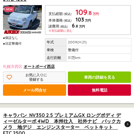
109
NEW
.8
支払総額
(税込)
万円
103
本体価格
(税込)
万円
6
.8
諸費用
(税込)
万円
※支払総額に含む
●保証なし
2009(H.21)
●法定整備付
整備付
3.1万km
札幌市西区
オートボーイ西店
お気に入りに
車両の詳細を見る
登録する
メール問合せ
無料電話
キャラバン NV350 2.5 プレミアムGX ロングボディ デ
ィーゼルターボ 4WD 本州仕入 社外ナビ バックカ
メラ 地デジ エンジンスターター ベットキット
ETC 2500