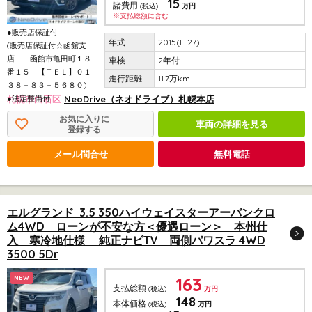
15
諸費用
(税込)
万円
※支払総額に含む
●販売店保証付
2015(H.27)
(販売店保証付☆函館支
店 函館市亀田町１８
2年付
番１５ 【ＴＥＬ】０１
11.7万km
３８－８３－５６８０)
●法定整備付
札幌市白石区
NeoDrive（ネオドライブ）札幌本店
お気に入りに
車両の詳細を見る
登録する
メール問合せ
無料電話
エルグランド 3.5 350ハイウェイスターアーバンクロ
ム4WD ローンが不安な方＜優遇ローン＞ 本州仕
入 寒冷地仕様 純正ナビTV 両側パワスラ 4WD
3500 5Dr
163
NEW
支払総額
(税込)
万円
148
本体価格
(税込)
万円