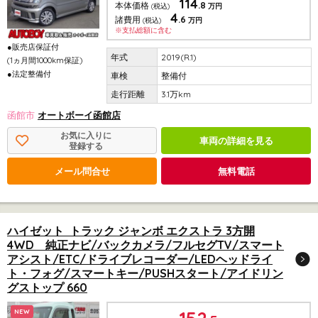
114
.8
本体価格
(税込)
万円
4
.6
諸費用
(税込)
万円
※支払総額に含む
●販売店保証付
2019(R.1)
(1ヵ月間1000km保証)
●法定整備付
整備付
3.1万km
函館市
オートボーイ函館店
お気に入りに
車両の詳細を見る
登録する
メール問合せ
無料電話
ハイゼット トラック ジャンボ エクストラ 3方開
4WD 純正ナビ/バックカメラ/フルセグTV/スマート
アシスト/ETC/ドライブレコーダー/LEDヘッドライ
ト・フォグ/スマートキー/PUSHスタート/アイドリン
グストップ 660
NEW