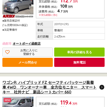
112
.7
支払総額
(税込)
万円
108
本体価格
(税込)
万円
4
.7
諸費用
(税込)
万円
※支払総額に含む
●販売店保証付
2017(H.29)
(1ヵ月間1000km保証)
●法定整備付
整備付
2.6万km
函館市
オートボーイ函館店
お気に入りに
車両の詳細を見る
登録する
メール問合せ
無料電話
ワゴンR ハイブリッド FZ セーフティパッケージ装着
車 4WD ワンオーナー車 全方位モニター スマート
キー 社外ナビ 新品シートカバー 660
119
NEW
.4
支払総額
(税込)
万円