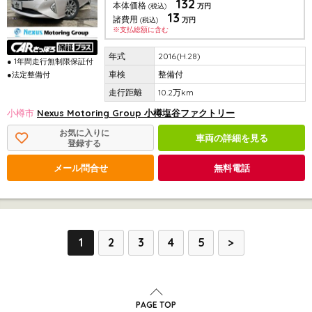
132
本体価格
(税込)
万円
13
諸費用
(税込)
万円
※支払総額に含む
2016(H.28)
● 1年間走行無制限保証付
整備付
●法定整備付
10.2万km
小樽市
Nexus Motoring Group 小樽塩谷ファクトリー
お気に入りに
車両の詳細を見る
登録する
メール問合せ
無料電話
1
2
3
4
5
>
PAGE TOP