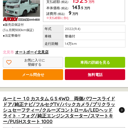
152
.5
支払総額
(税込)
万円
143
.5
本体価格
(税込)
万円
9
諸費用
(税込)
万円
※支払総額に含む
●販売店保証付
2022(R.4)
(3ヵ月間3000km保証)
●法定整備付
整備付
1.4万km
北見市
オートボーイ北見店
お気に入りに
車両の詳細を見る
登録する
メール問合せ
無料電話
ルーミー 1.0 カスタム G S 4WD 両側パワースライド
ドア/純正ナビ/フルセグTV/バックカメラ/プリクラッ
シュセーフティー/クルーズコントロール/LEDヘッド
ライト・フォグ/純正エンジンスターター/スマートキ
ー/PUSHスタート 1000