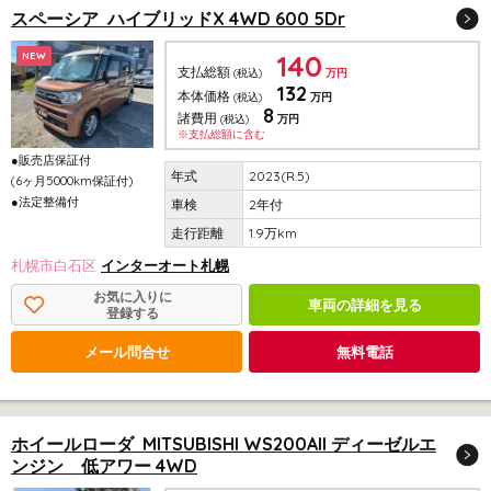
スペーシア ハイブリッドX 4WD 600 5Dr
140
NEW
支払総額
(税込)
万円
132
本体価格
(税込)
万円
8
諸費用
(税込)
万円
※支払総額に含む
●販売店保証付
2023(R.5)
(6ヶ月5000km保証付)
●法定整備付
2年付
1.9万km
札幌市白石区
インターオート札幌
お気に入りに
車両の詳細を見る
登録する
メール問合せ
無料電話
ホイールローダ MITSUBISHI WS200AII ディーゼルエ
ンジン 低アワー 4WD