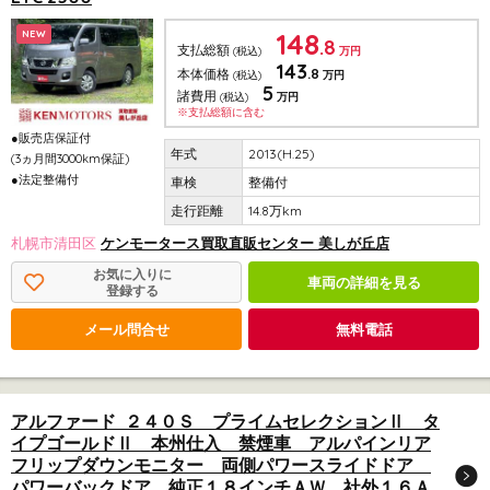
148
NEW
.8
支払総額
(税込)
万円
143
.8
本体価格
(税込)
万円
5
諸費用
(税込)
万円
※支払総額に含む
●販売店保証付
2013(H.25)
(3ヵ月間3000km保証)
●法定整備付
整備付
14.8万km
札幌市清田区
ケンモータース買取直販センター 美しが丘店
お気に入りに
車両の詳細を見る
登録する
メール問合せ
無料電話
アルファード ２４０Ｓ プライムセレクションⅡ タ
イプゴールドⅡ 本州仕入 禁煙車 アルパインリア
フリップダウンモニター 両側パワースライドドア
パワーバックドア 純正１８インチＡＷ 社外１６Ａ