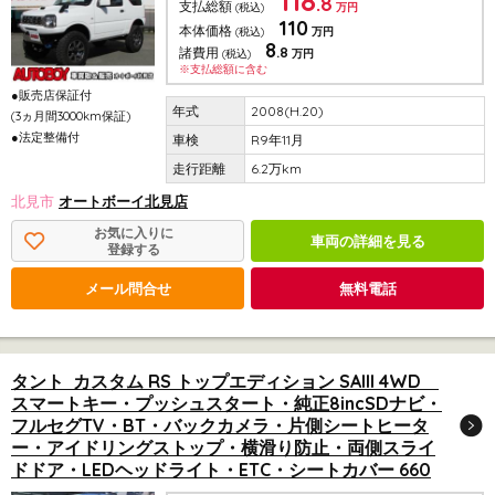
118
.8
支払総額
(税込)
万円
110
本体価格
(税込)
万円
8
.8
諸費用
(税込)
万円
※支払総額に含む
●販売店保証付
2008(H.20)
(3ヵ月間3000km保証)
●法定整備付
R9年11月
6.2万km
北見市
オートボーイ北見店
お気に入りに
車両の詳細を見る
登録する
メール問合せ
無料電話
タント カスタム RS トップエディション SAIII 4WD
スマートキー・プッシュスタート・純正8incSDナビ・
フルセグTV・BT・バックカメラ・片側シートヒータ
ー・アイドリングストップ・横滑り防止・両側スライ
ドドア・LEDヘッドライト・ETC・シートカバー 660