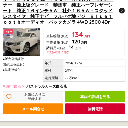
ナー 最上級グレード 禁煙車 純正ハーフレザーシ
ート 純正１６インチＡＷ 社外１６ＡＷ＋スタッド
レスタイヤ 純正ナビ フルセグ地デジ Ｂｌｕｅｔ
ｏｏｔｈオーディオ バックカメラ 4WD 2500 4Dr
134
NEW
支払総額
(税込)
万円
120
本体価格
(税込)
万円
14
諸費用
(税込)
万円
※支払総額に含む
●販売店保証付
2014(H.26)
(販売店保証付)
●法定整備付
2年付
7.7万km
札幌市白石区
パストラルカーズ白石店
お気に入りに
車両の詳細を見る
登録する
メール問合せ
無料電話