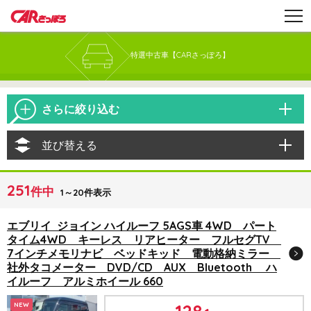
特選中古車【CARさっぽろ】
さらに絞り込む
並び替える
251
件中
1～20件表示
エブリイ ジョイン ハイルーフ 5AGS車 4WD パート
タイム4WD キーレス リアヒーター フルセグTV
7インチメモリナビ ベッドキッド 電動格納ミラー
社外タコメーター DVD/CD AUX Bluetooth ハ
イルーフ アルミホイール 660
NEW