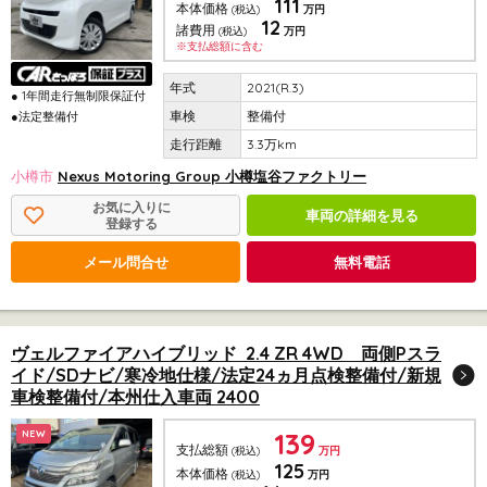
111
本体価格
(税込)
万円
12
諸費用
(税込)
万円
※支払総額に含む
2021(R.3)
● 1年間走行無制限保証付
整備付
●法定整備付
3.3万km
小樽市
Nexus Motoring Group 小樽塩谷ファクトリー
お気に入りに
車両の詳細を見る
登録する
メール問合せ
無料電話
ヴェルファイアハイブリッド 2.4 ZR 4WD 両側Pスラ
イド/SDナビ/寒冷地仕様/法定24ヵ月点検整備付/新規
車検整備付/本州仕入車両 2400
139
NEW
支払総額
(税込)
万円
125
本体価格
(税込)
万円