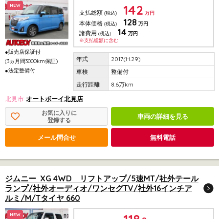
142
NEW
支払総額
(税込)
万円
128
本体価格
(税込)
万円
14
諸費用
(税込)
万円
※支払総額に含む
●販売店保証付
2017(H.29)
(3ヵ月間3000km保証)
●法定整備付
整備付
8.6万km
北見市
オートボーイ北見店
お気に入りに
車両の詳細を見る
登録する
メール問合せ
無料電話
ジムニー XG 4WD リフトアップ/5速MT/社外テール
ランプ/社外オーディオ/ワンセグTV/社外16インチア
ルミ/M/Tタイヤ 660
NEW