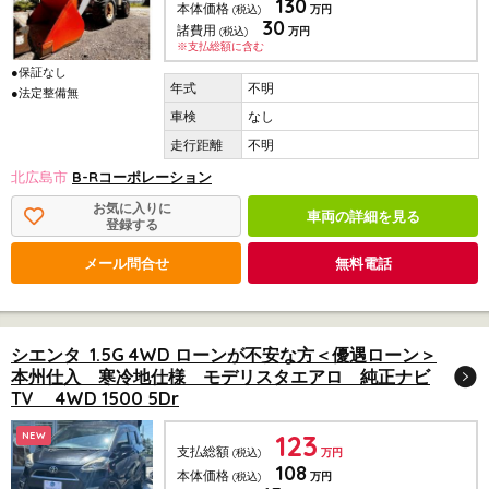
130
本体価格
(税込)
万円
30
諸費用
(税込)
万円
※支払総額に含む
●保証なし
不明
●法定整備無
なし
不明
北広島市
B-Rコーポレーション
お気に入りに
車両の詳細を見る
登録する
メール問合せ
無料電話
シエンタ 1.5G 4WD ローンが不安な方＜優遇ローン＞
本州仕入 寒冷地仕様 モデリスタエアロ 純正ナビ
TV 4WD 1500 5Dr
123
NEW
支払総額
(税込)
万円
108
本体価格
(税込)
万円