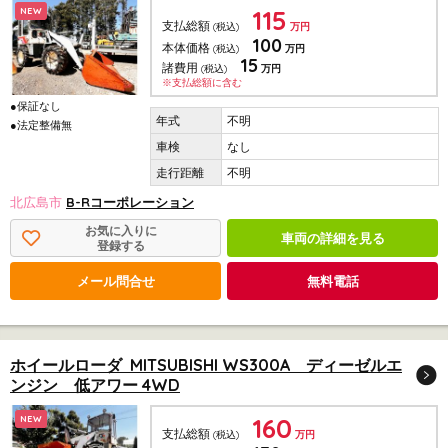
115
NEW
支払総額
(税込)
万円
100
本体価格
(税込)
万円
15
諸費用
(税込)
万円
※支払総額に含む
●保証なし
不明
●法定整備無
なし
不明
北広島市
B-Rコーポレーション
お気に入りに
車両の詳細を見る
登録する
メール問合せ
無料電話
ホイールローダ MITSUBISHI WS300A ディーゼルエ
ンジン 低アワー 4WD
160
NEW
支払総額
(税込)
万円