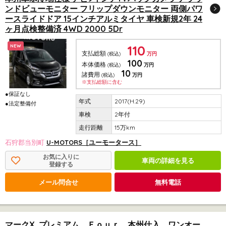
ンドビューモニター フリップダウンモニター 両側パワ
ースライドドア 15インチアルミタイヤ 車検新規2年 24
ヶ月点検整備済 4WD 2000 5Dr
110
NEW
支払総額
(税込)
万円
100
本体価格
(税込)
万円
10
諸費用
(税込)
万円
※支払総額に含む
●保証なし
2017(H.29)
●法定整備付
2年付
15万km
石狩郡当別町
U-MOTORS［ユーモータース］
お気に入りに
車両の詳細を見る
登録する
メール問合せ
無料電話
マークX プレミアム Ｆｏｕｒ 本州仕入 ワンオー