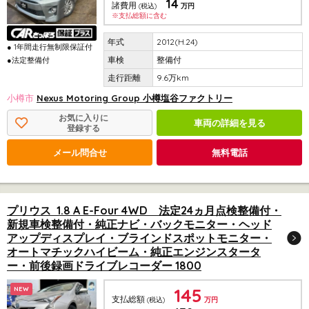
14
諸費用
(税込)
万円
※支払総額に含む
2012(H.24)
● 1年間走行無制限保証付
整備付
●法定整備付
9.6万km
小樽市
Nexus Motoring Group 小樽塩谷ファクトリー
お気に入りに
車両の詳細を見る
登録する
メール問合せ
無料電話
プリウス 1.8 A E-Four 4WD 法定24ヵ月点検整備付・
新規車検整備付・純正ナビ・バックモニター・ヘッド
アップディスプレイ・ブラインドスポットモニター・
オートマチックハイビーム・純正エンジンスタータ
ー・前後録画ドライブレコーダー 1800
145
NEW
支払総額
(税込)
万円