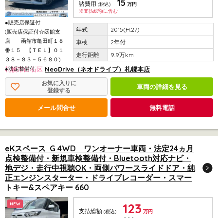
15
諸費用
(税込)
万円
※支払総額に含む
●販売店保証付
2015(H.27)
(販売店保証付☆函館支
店 函館市亀田町１８
2年付
番１５ 【ＴＥＬ】０１
9.9万km
３８－８３－５６８０)
●法定整備付
札幌市白石区
NeoDrive（ネオドライブ）札幌本店
お気に入りに
車両の詳細を見る
登録する
メール問合せ
無料電話
eKスペース G 4WD ワンオーナー車両・法定24ヵ月
点検整備付・新規車検整備付・Bluetooth対応ナビ・
地デジ・走行中視聴OK・両側パワースライドドア・純
正エンジンスターター・ドライブレコーダー・スマー
トキー&スペアキー 660
123
NEW
支払総額
(税込)
万円