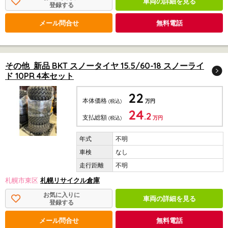
車両の詳細を見る
登録する
メール問合せ
無料電話
その他 新品 BKT スノータイヤ 15.5/60-18 スノーライ
ド 10PR 4本セット
22
本体価格
(税込)
万円
24
.2
支払総額
(税込)
万円
不明
なし
不明
札幌市東区
札幌リサイクル倉庫
お気に入りに
車両の詳細を見る
登録する
メール問合せ
無料電話