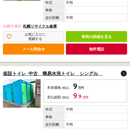
不明
-
不明
札幌市東区
札幌リサイクル倉庫
お気に入りに
車両の詳細を見る
登録する
メール問合せ
無料電話
仮設トイレ 中古 簡易水洗トイレ シングル
9
本体価格
(税込)
万円
9
.9
支払総額
(税込)
万円
不明
-
不明