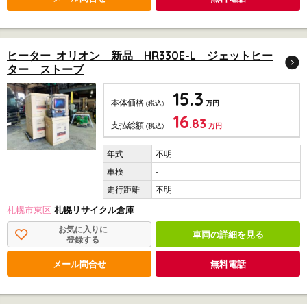
ヒーター オリオン 新品 HR330E-L ジェットヒー
ター ストーブ
15.3
本体価格
(税込)
万円
16
.83
支払総額
(税込)
万円
不明
-
不明
札幌市東区
札幌リサイクル倉庫
お気に入りに
車両の詳細を見る
登録する
メール問合せ
無料電話