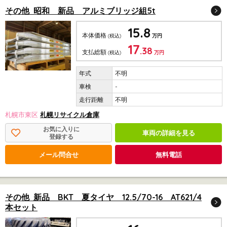
その他 昭和 新品 アルミブリッジ組5t
15.8
本体価格
(税込)
万円
17
.38
支払総額
(税込)
万円
不明
-
不明
札幌市東区
札幌リサイクル倉庫
お気に入りに
車両の詳細を見る
登録する
メール問合せ
無料電話
その他 新品 BKT 夏タイヤ 12.5/70-16 AT621/4
本セット