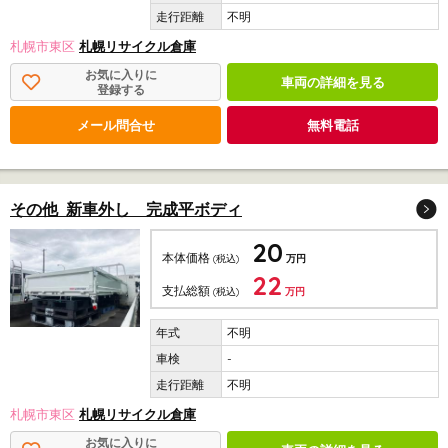
不明
札幌市東区
札幌リサイクル倉庫
お気に入りに
車両の詳細を見る
登録する
メール問合せ
無料電話
その他 新車外し 完成平ボディ
20
本体価格
(税込)
万円
22
支払総額
(税込)
万円
不明
-
不明
札幌市東区
札幌リサイクル倉庫
お気に入りに