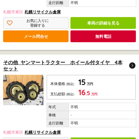
不明
札幌市東区
札幌リサイクル倉庫
お気に入りに
車両の詳細を見る
登録する
メール問合せ
無料電話
その他 ヤンマートラクター ホイール付タイヤ 4本
セット
15
本体価格
(税込)
万円
16
.5
支払総額
(税込)
万円
不明
-
不明
札幌市東区
札幌リサイクル倉庫