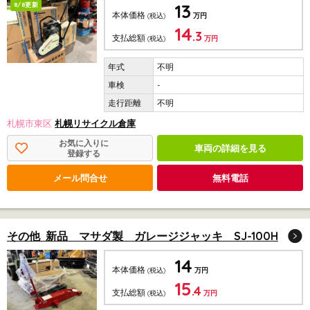
13
8/8更新
本体価格
(税込)
万円
14
.3
支払総額
(税込)
万円
不明
-
不明
札幌市東区
札幌リサイクル倉庫
お気に入りに
車両の詳細を見る
登録する
メール問合せ
無料電話
その他 新品 マサダ製 ガレージジャッキ SJ-100H
14
本体価格
(税込)
万円
15
.4
支払総額
(税込)
万円