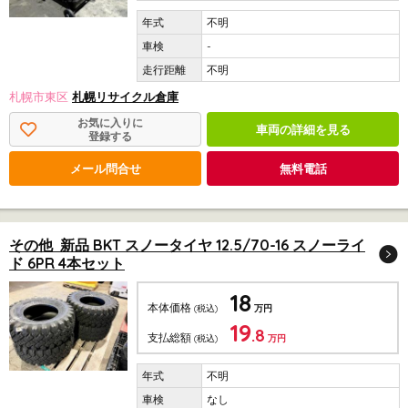
不明
-
不明
札幌市東区
札幌リサイクル倉庫
お気に入りに
車両の詳細を見る
登録する
メール問合せ
無料電話
その他 新品 BKT スノータイヤ 12.5/70-16 スノーライ
ド 6PR 4本セット
18
本体価格
(税込)
万円
19
.8
支払総額
(税込)
万円
不明
なし