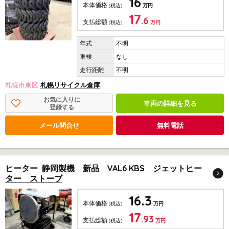
16
本体価格
(税込)
万円
17
.6
支払総額
(税込)
万円
不明
なし
不明
札幌市東区
札幌リサイクル倉庫
お気に入りに
車両の詳細を見る
登録する
メール問合せ
無料電話
ヒーター 静岡製機 新品 VAL6 KBS ジェットヒー
ター ストーブ
16.3
本体価格
(税込)
万円
17
.93
支払総額
(税込)
万円