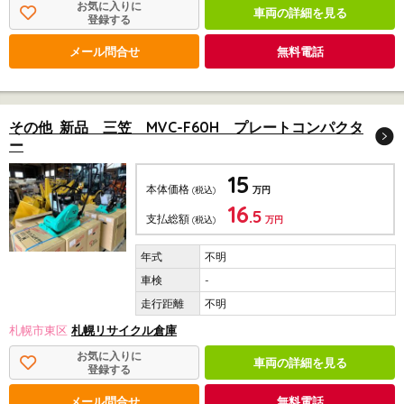
お気に入りに
車両の詳細を見る
登録する
メール問合せ
無料電話
その他 新品 三笠 MVC-F60H プレートコンパクタ
ー
15
本体価格
(税込)
万円
16
.5
支払総額
(税込)
万円
不明
-
不明
札幌市東区
札幌リサイクル倉庫
お気に入りに
車両の詳細を見る
登録する
メール問合せ
無料電話