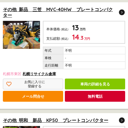
その他 新品 三笠 MVC-40HW プレートコンパク
ター
13
本体価格
(税込)
万円
14
.3
支払総額
(税込)
万円
不明
-
不明
札幌市東区
札幌リサイクル倉庫
お気に入りに
車両の詳細を見る
登録する
メール問合せ
無料電話
その他 明和 新品 KP50 プレートコンパクター