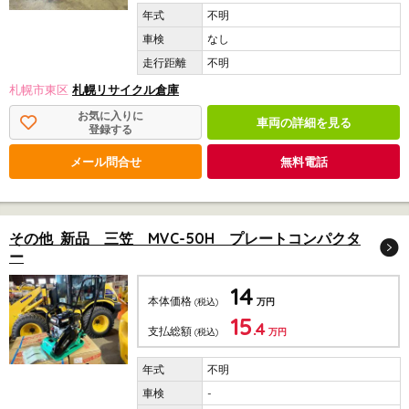
不明
なし
不明
札幌市東区
札幌リサイクル倉庫
お気に入りに
車両の詳細を見る
登録する
メール問合せ
無料電話
その他 新品 三笠 MVC-50H プレートコンパクタ
ー
14
本体価格
(税込)
万円
15
.4
支払総額
(税込)
万円
不明
-