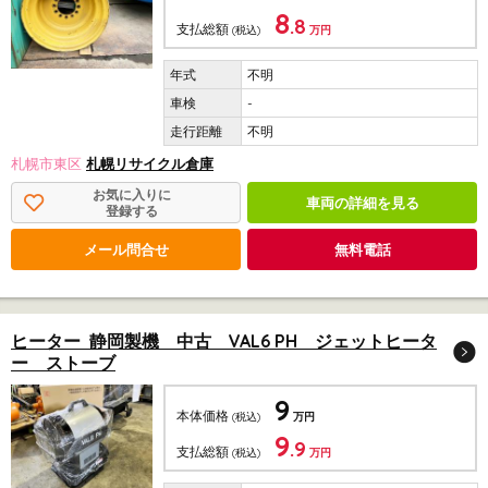
8
.8
支払総額
(税込)
万円
不明
-
不明
札幌市東区
札幌リサイクル倉庫
お気に入りに
車両の詳細を見る
登録する
メール問合せ
無料電話
ヒーター 静岡製機 中古 VAL6 PH ジェットヒータ
ー ストーブ
9
本体価格
(税込)
万円
9
.9
支払総額
(税込)
万円