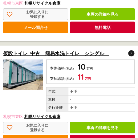
札幌市東区
札幌リサイクル倉庫
お気に入りに
車両の詳細を見る
登録する
メール問合せ
無料電話
仮設トイレ 中古 簡易水洗トイレ シングル
10
本体価格
(税込)
万円
11
支払総額
(税込)
万円
不明
-
不明
札幌市東区
札幌リサイクル倉庫
お気に入りに
車両の詳細を見る
登録する