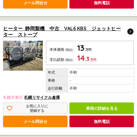
メール問合せ
無料電話
ヒーター 静岡製機 中古 VAL6 KBS ジェットヒー
ター ストーブ
13
本体価格
(税込)
万円
14
.3
支払総額
(税込)
万円
不明
-
不明
札幌市東区
札幌リサイクル倉庫
お気に入りに
車両の詳細を見る
登録する
メール問合せ
無料電話