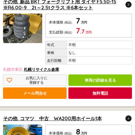
その他 新品 BKT フォークリフト用 タイヤ F5.50-15
※R6.00-9 2t～2.5tクラス ※6本セット
7
本体価格
(税込)
万円
7
.7
支払総額
(税込)
万円
不明
なし
不明
札幌市東区
札幌リサイクル倉庫
お気に入りに
車両の詳細を見る
登録する
メール問合せ
無料電話
その他 コマツ 中古 WA200用ホイール1本
8
本体価格
(税込)
万円