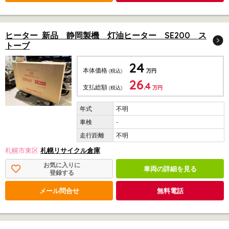
ヒーター 新品 静岡製機 灯油ヒーター SE200 ス
トーブ
24
本体価格
(税込)
万円
26
.4
支払総額
(税込)
万円
不明
-
不明
札幌市東区
札幌リサイクル倉庫
お気に入りに
車両の詳細を見る
登録する
メール問合せ
無料電話