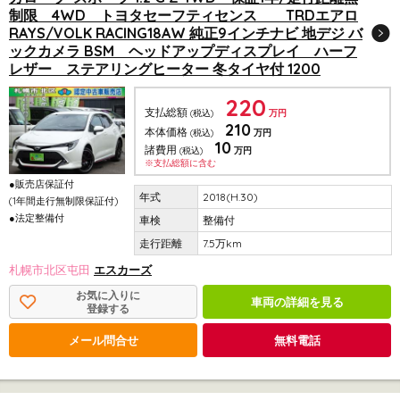
制限 4WD トヨタセーフティセンス TRDエアロ
RAYS/VOLK RACING18AW 純正9インチナビ 地デジ バ
ックカメラ BSM ヘッドアップディスプレイ ハーフ
レザー ステアリングヒーター 冬タイヤ付 1200
220
支払総額
(税込)
万円
210
本体価格
(税込)
万円
10
諸費用
(税込)
万円
※支払総額に含む
●販売店保証付
2018(H.30)
(1年間走行無制限保証付)
●法定整備付
整備付
7.5万km
札幌市北区屯田
エスカーズ
お気に入りに
車両の詳細を見る
登録する
メール問合せ
無料電話