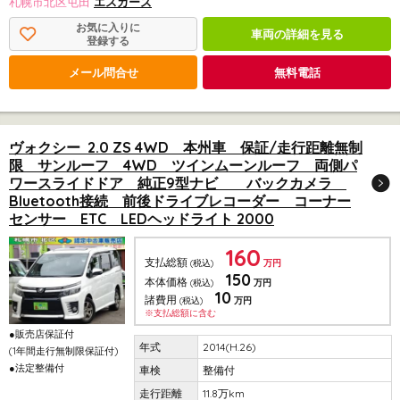
札幌市北区屯田
エスカーズ
お気に入りに
車両の詳細を見る
登録する
メール問合せ
無料電話
ヴォクシー 2.0 ZS 4WD 本州車 保証/走行距離無制
限 サンルーフ 4WD ツインムーンルーフ 両側パ
ワースライドドア 純正9型ナビ バックカメラ
Bluetooth接続 前後ドライブレコーダー コーナー
センサー ETC LEDヘッドライト 2000
160
支払総額
(税込)
万円
150
本体価格
(税込)
万円
10
諸費用
(税込)
万円
※支払総額に含む
●販売店保証付
2014(H.26)
(1年間走行無制限保証付)
●法定整備付
整備付
11.8万km