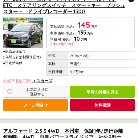
ETC ステアリングスイッチ スマートキー プッシュ
スタート ドライブレコーダー 1500
145
支払総額
(税込)
万円
135
本体価格
(税込)
万円
10
諸費用
(税込)
万円
※支払総額に含む
●販売店保証付
2016(H.28)
(1年間走行無制限保証付)
●法定整備付
整備付
9.2万km
札幌市北区屯田
エスカーズ
お気に入りに
車両の詳細を見る
登録する
メール問合せ
無料電話
アルファード 2.5 S 4WD 本州車 保証1年/走行距離
無制限 4WD 両側パワースライドドア 社外9型ナ