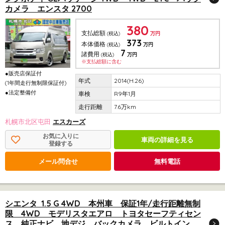
カメラ エンスタ 2700
380
支払総額
(税込)
万円
373
本体価格
(税込)
万円
7
諸費用
(税込)
万円
※支払総額に含む
●販売店保証付
2014(H.26)
(1年間走行無制限保証付)
●法定整備付
R9年1月
7.6万km
札幌市北区屯田
エスカーズ
お気に入りに
車両の詳細を見る
登録する
メール問合せ
無料電話
シエンタ 1.5 G 4WD 本州車 保証1年/走行距離無制
限 4WD モデリスタエアロ トヨタセーフティセン
ス 純正ナビ 地デジ バックカメラ ビルトイン