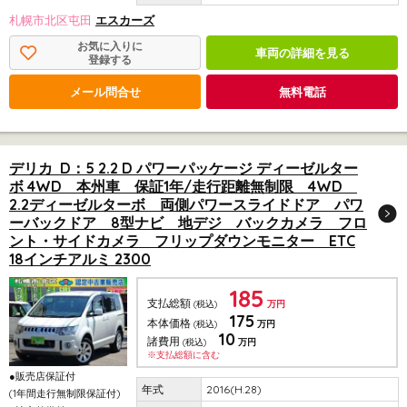
札幌市北区屯田
エスカーズ
お気に入りに
車両の詳細を見る
登録する
メール問合せ
無料電話
デリカ D：5 2.2 D パワーパッケージ ディーゼルター
ボ 4WD 本州車 保証1年/走行距離無制限 4WD
2.2ディーゼルターボ 両側パワースライドドア パワ
ーバックドア 8型ナビ 地デジ バックカメラ フロ
ント・サイドカメラ フリップダウンモニター ETC
18インチアルミ 2300
185
支払総額
(税込)
万円
175
本体価格
(税込)
万円
10
諸費用
(税込)
万円
※支払総額に含む
●販売店保証付
2016(H.28)
(1年間走行無制限保証付)