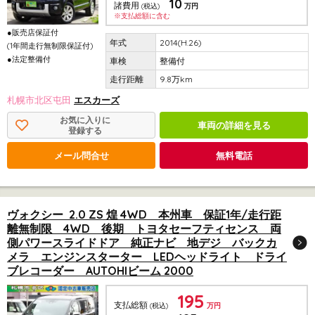
10
諸費用
(税込)
万円
※支払総額に含む
●販売店保証付
2014(H.26)
(1年間走行無制限保証付)
●法定整備付
整備付
9.8万km
札幌市北区屯田
エスカーズ
お気に入りに
車両の詳細を見る
登録する
メール問合せ
無料電話
ヴォクシー 2.0 ZS 煌 4WD 本州車 保証1年/走行距
離無制限 4WD 後期 トヨタセーフティセンス 両
側パワースライドドア 純正ナビ 地デジ バックカ
メラ エンジンスターター LEDヘッドライト ドライ
ブレコーダー AUTOHIビーム 2000
195
支払総額
(税込)
万円