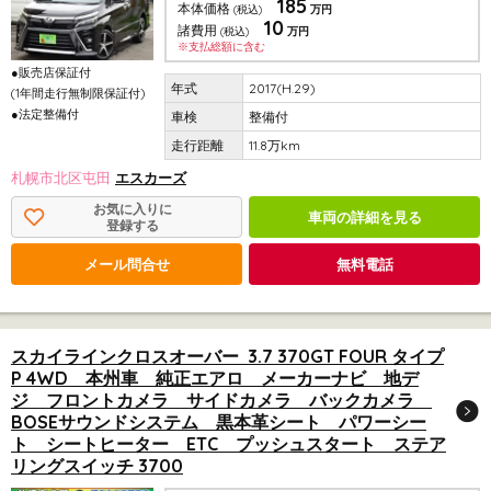
185
本体価格
(税込)
万円
10
諸費用
(税込)
万円
※支払総額に含む
●販売店保証付
2017(H.29)
(1年間走行無制限保証付)
●法定整備付
整備付
11.8万km
札幌市北区屯田
エスカーズ
お気に入りに
車両の詳細を見る
登録する
メール問合せ
無料電話
スカイラインクロスオーバー 3.7 370GT FOUR タイプ
P 4WD 本州車 純正エアロ メーカーナビ 地デ
ジ フロントカメラ サイドカメラ バックカメラ
BOSEサウンドシステム 黒本革シート パワーシー
ト シートヒーター ETC プッシュスタート ステア
リングスイッチ 3700