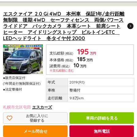
エスクァイア 2.0 Gi 4WD 本州車 保証1年/走行距離
無制限 後期 4WD セーフティセンス 両側パワース
ライドドア バックカメラ 本革シート 前席シート
ヒーター アイドリングストップ ビルトインETC
LEDヘッドライト 冬タイヤ付 2000
195
支払総額
(税込)
万円
185
本体価格
(税込)
万円
10
諸費用
(税込)
万円
※支払総額に含む
●販売店保証付
2019(R.1)
(1年間走行無制限保証付)
●法定整備付
整備付
9.8万km
札幌市北区屯田
エスカーズ
お気に入りに
車両の詳細を見る
登録する
メール問合せ
無料電話