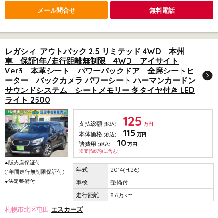
メール問合せ
無料電話
レガシィ アウトバック 2.5 リミテッド 4WD 本州
車 保証1年/走行距離無制限 4WD アイサイト
Ver3 本革シート パワーバックドア 全席シートヒ
ーター バックカメラ パワーシート ハーマンカードン
サウンドシステム シートメモリー 冬タイヤ付き LED
ライト 2500
125
支払総額
(税込)
万円
115
本体価格
(税込)
万円
10
諸費用
(税込)
万円
※支払総額に含む
●販売店保証付
2014(H.26)
(1年間走行無制限保証付)
●法定整備付
整備付
8.6万km
札幌市北区屯田
エスカーズ