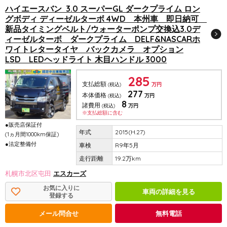
ハイエースバン 3.0 スーパーGL ダークプライム ロン
グボディ ディーゼルターボ 4WD 本州車 即日納可
新品タイミングベルト/ウォーターポンプ交換込3.0デ
ィーゼルターボ ダークプライム DELF&NASCARホ
ワイトレタータイヤ バックカメラ オプション
LSD LEDヘッドライト 木目ハンドル 3000
285
支払総額
(税込)
万円
277
本体価格
(税込)
万円
8
諸費用
(税込)
万円
※支払総額に含む
●販売店保証付
2015(H.27)
(1ヵ月間1000km保証)
●法定整備付
R9年5月
19.2万km
札幌市北区屯田
エスカーズ
お気に入りに
車両の詳細を見る
登録する
メール問合せ
無料電話