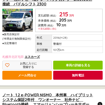
接続 パドルシフト 2300
215
支払総額
(税込)
万円
205
本体価格
(税込)
万円
10
諸費用
(税込)
万円
※支払総額に含む
●販売店保証付
2016(H.28)
(1年間走行無制限保証付)
●法定整備付
整備付
10.1万km
札幌市北区屯田
エスカーズ
お気に入りに
車両の詳細を見る
登録する
メール問合せ
無料電話
ノート 1.2 e-POWER NISMO 本州車 ハイブリット
システム保証2年付 ワンオーナー 社外ナビ
Bluetooth接続 エマージェンシーブレーキサポー