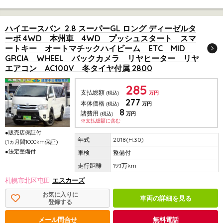
ハイエースバン 2.8 スーパーGL ロング ディーゼルタ
ーボ 4WD 本州車 4WD プッシュスタート スマ
ートキー オートマチックハイビーム ETC MID
GRCIA WHEEL バックカメラ リヤヒーター リヤ
エアコン AC100V 冬タイヤ付属 2800
285
支払総額
(税込)
万円
277
本体価格
(税込)
万円
8
諸費用
(税込)
万円
※支払総額に含む
●販売店保証付
2018(H.30)
(1ヵ月間1000km保証)
●法定整備付
整備付
19.1万km
札幌市北区屯田
エスカーズ
お気に入りに
車両の詳細を見る
登録する
メール問合せ
無料電話