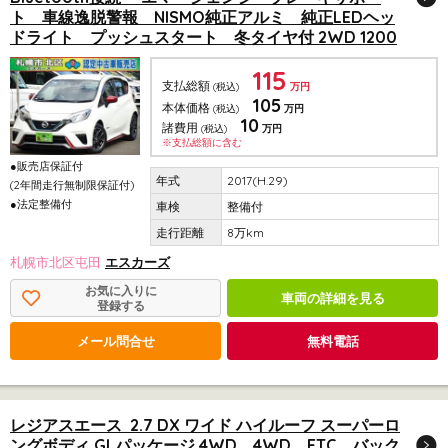
ト 車線逸脱警報 NISMO純正アルミ 純正LEDヘッ
ドライト プッシュスタート 冬タイヤ付 2WD 1200
115
支払総額
(税込)
万円
105
本体価格
(税込)
万円
10
諸費用
(税込)
万円
※支払総額に含む
●販売店保証付
2017(H.29)
(2年間走行無制限保証付)
●法定整備付
整備付
8万km
札幌市北区屯田
エスカーズ
お気に入りに
車両の詳細を見る
登録する
メール問合せ
無料電話
レジアスエース 2.7 DX ワイド ハイルーフ スーパーロ
ングボディ GLパッケージ 4WD 4WD ETC バック