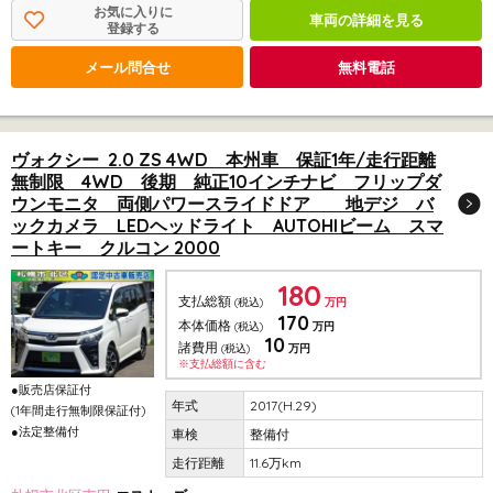
お気に入りに
車両の詳細を見る
登録する
メール問合せ
無料電話
ヴォクシー 2.0 ZS 4WD 本州車 保証1年/走行距離
無制限 4WD 後期 純正10インチナビ フリップダ
ウンモニタ 両側パワースライドドア 地デジ バ
ックカメラ LEDヘッドライト AUTOHIビーム スマ
ートキー クルコン 2000
180
支払総額
(税込)
万円
170
本体価格
(税込)
万円
10
諸費用
(税込)
万円
※支払総額に含む
●販売店保証付
2017(H.29)
(1年間走行無制限保証付)
●法定整備付
整備付
11.6万km