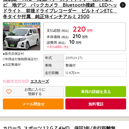
ビ 地デジ バックカメラ Bluetooth接続 LEDヘッ
ドライト 前後ドライブレコーダー ビルトインETC
冬タイヤ付属 純正18インチアルミ 2500
220
支払総額
(税込)
万円
210
本体価格
(税込)
万円
10
諸費用
(税込)
万円
※支払総額に含む
●販売店保証付
2015(H.27)
(1年間走行無制限保証付)
●法定整備付
整備付
12.8万km
札幌市北区屯田
エスカーズ
お気に入りに
車両の詳細を見る
登録する
メール問合せ
無料電話
カローラ スポーツ 1.2 G Z 4WD 保証1年/走行距離無