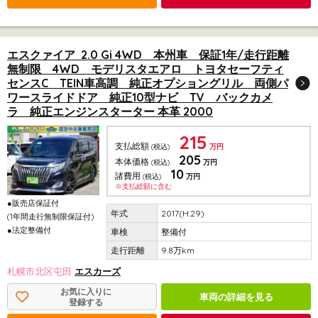
エスクァイア 2.0 Gi 4WD 本州車 保証1年/走行距離
無制限 4WD モデリスタエアロ トヨタセーフティ
センスC TEIN車高調 純正オプショングリル 両側パ
ワースライドドア 純正10型ナビ TV バックカメ
ラ 純正エンジンスターター 本革 2000
215
支払総額
(税込)
万円
205
本体価格
(税込)
万円
10
諸費用
(税込)
万円
※支払総額に含む
●販売店保証付
2017(H.29)
(1年間走行無制限保証付)
●法定整備付
整備付
9.8万km
札幌市北区屯田
エスカーズ
お気に入りに
車両の詳細を見る
登録する