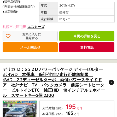
●販売店保証付
2015(H.27)
(1年間走行無制限保証付)
●法定整備付
整備付
8.1万km
札幌市北区屯田
エスカーズ
お気に入りに
車両の詳細を見る
登録する
メール問合せ
無料電話
デリカ D：5 2.2 D パワーパッケージ ディーゼルター
ボ 4WD 本州車 保証付1年/走行距離無制限
4WD 2.2ディーゼルターボ 両側パワースライドド
ア 社外ナビ TV バックカメラ 前席シートヒータ
ー ビルトインETC 純正HID 18インチアルミホイー
ル スマートキー2個 2300
195
支払総額
(税込)
万円
185
本体価格
(税込)
万円