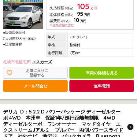
105
支払総額
(税込)
万円
95
本体価格
(税込)
万円
10
諸費用
(税込)
万円
※支払総額に含む
●販売店保証付
2011(H.23)
(1ヵ月間1000km保証)
●法定整備付
整備付
7万km
札幌市北区屯田
エスカーズ
お気に入りに
車両の詳細を見る
登録する
メール問合せ
無料電話
デリカ D：5 2.2 D パワーパッケージ ディーゼルター
ボ 4WD 本州車 保証1年/走行距離無制限 4WD
ディーゼルターボ ワンオーナー マッドタイヤ エ
クストリームJアルミ ブルバー 両側パワースライド
ドア 社外ナビ 地デジ バックカメラ Bluetooth