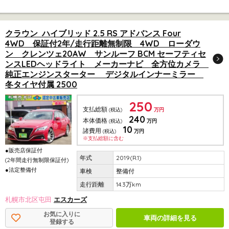
クラウン ハイブリッド 2.5 RS アドバンス Four
4WD 保証付2年/走行距離無制限 4WD ローダウ
ン クレンツェ20AW サンルーフ BCM セーフティセ
ンスLEDヘッドライト メーカーナビ 全方位カメラ
純正エンジンスターター デジタルインナーミラー
冬タイヤ付属 2500
250
支払総額
(税込)
万円
240
本体価格
(税込)
万円
10
諸費用
(税込)
万円
※支払総額に含む
●販売店保証付
2019(R.1)
(2年間走行無制限保証付)
●法定整備付
整備付
14.3万km
札幌市北区屯田
エスカーズ
お気に入りに
車両の詳細を見る
登録する