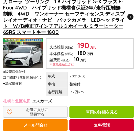
カローラ ツーリング 1.8 ハイブリッド G-X プラス E-
Four 4WD ハイブリッド機構含保証2年/走行距離無
制限 4WD ワンオーナー セーフティセンス ディスプ
レイオーディオ・ナビ バックカメラ LEDヘッドライ
ト W/B純正17インチアルミホイール ミラーヒーター
6SRS スマートキー 1800
190
支払総額
(税込)
万円
180
本体価格
(税込)
万円
10
諸費用
(税込)
万円
※支払総額に含む
●販売店保証付
2021(R.3)
(2年間走行無制限保証付)
●法定整備付
整備付
9.2万km
札幌市北区屯田
エスカーズ
お気に入りに
車両の詳細を見る
登録する
メール問合せ
無料電話