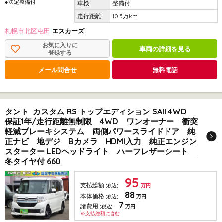
●法定整備付
整備付
10.5万km
札幌市北区屯田
エスカーズ
お気に入りに
車両の詳細を見る
登録する
メール問合せ
無料電話
タント カスタム RS トップエディション SAII 4WD
保証1年/走行距離無制限 4WD ワンオーナー 衝突
軽減ブレーキシステム 両側パワースライドドア 純
正ナビ 地デジ Bカメラ HDMI入力 純正エンジン
スターター LEDヘッドライト ハーフレザーシート
冬タイヤ付 660
95
支払総額
(税込)
万円
88
本体価格
(税込)
万円
7
諸費用
(税込)
万円
※支払総額に含む