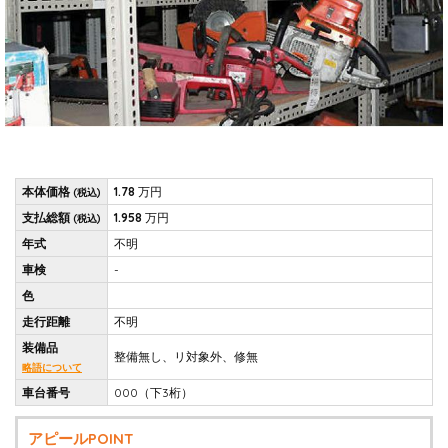
本体価格
1.78
万円
(税込)
支払総額
1.958
万円
(税込)
年式
不明
車検
-
色
走行距離
不明
装備品
整備無し、リ対象外、修無
略語について
車台番号
000（下3桁）
アピールPOINT