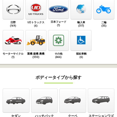
日本フォード
日野
UDトラックス
輸入車
二輪
(1)
(169)
(6)
(317)
(35)
モーターサイクル
重機 建機 農機
その他
福祉車輌
(1)
(330)
(466)
(6)
ボディータイプから探す
セダン
ハッチバック
クーペ
ステーションワゴ