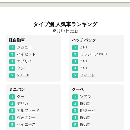
タイプ別 人気車ランキング
08月07日更新
軽自動車
ハッチバック
ジムニー
Be-1
1
1
ハイゼット
ミラジーノ1000
2
2
エブリイ
Be-1
3
3
タント
Be-1
4
4
N-BOX
フィット
5
5
ミニバン
クーペ
クー
ソアラ
1
1
デリカ
180SX
2
2
アルファード
117クーペ
3
3
ヴォクシー
180SX
4
4
ハイエース
180SX
5
5