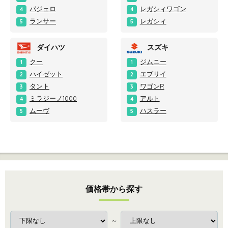
パジェロ
レガシィワゴン
4
4
ランサー
レガシィ
5
5
ダイハツ
スズキ
クー
ジムニー
1
1
ハイゼット
エブリイ
2
2
タント
ワゴンR
3
3
ミラジーノ1000
アルト
4
4
ムーヴ
ハスラー
5
5
価格帯から探す
～