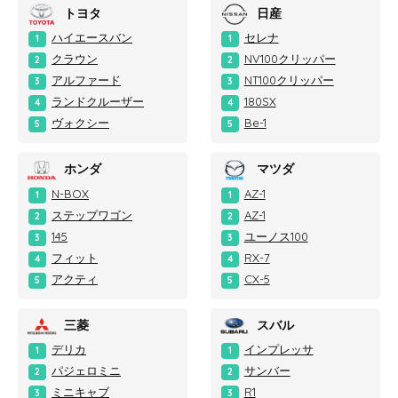
トヨタ
日産
ハイエースバン
セレナ
1
1
クラウン
NV100クリッパー
2
2
アルファード
NT100クリッパー
3
3
ランドクルーザー
180SX
4
4
ヴォクシー
Be-1
5
5
ホンダ
マツダ
N-BOX
AZ-1
1
1
ステップワゴン
AZ-1
2
2
145
ユーノス100
3
3
フィット
RX-7
4
4
アクティ
CX-5
5
5
三菱
スバル
デリカ
インプレッサ
1
1
パジェロミニ
サンバー
2
2
ミニキャブ
R1
3
3