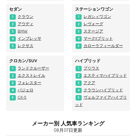
セダン
ステーションワゴン
クラウン
レガシィワゴン
1
1
アウディ
レヴォーグ
2
2
BMW
ステージア
3
3
インプレッサ
マークIIブリット
4
4
レクサス
カローラフィールダー
5
5
クロカン/SUV
ハイブリッド
ランドクルーザー
プリウス
1
1
エクストレイル
エスティマハイブリッド
2
2
フォレスター
アクア
3
3
パジェロ
クラウンハイブリッド
4
4
CX-5
ヴェルファイアハイブリ
5
5
ッド
メーカー別 人気車ランキング
08月07日更新