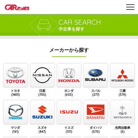
CAR SEARCH
中古車を探す
メーカーから探す
トヨタ
日産
ホンダ
スバル
三菱
(1483)
(705)
(605)
(277)
(379)
マツダ
スズキ
イスズ
ダイハツ
光岡自動車
(161)
(847)
(131)
(570)
(5)