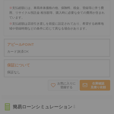
※
支払総額には、車両本体価格の他、保険料、税金、登録等に伴う費
用、リサイクル預託金 相当額等、購入時に必要な全ての費用が含まれ
ています。
※
支払総額は店頭引き渡しを前提に設定されており、希望する納車地
域や登録時期などの条件に応じて異なる場合があります。
アピールPOINT
カード決済OK
保証について
保証なし
お気に入りに
在庫確認
登録する
見積り依頼
簡易ローンシミュレーション
⬇