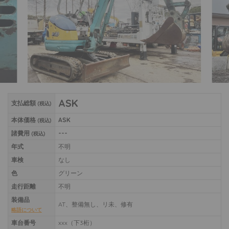
ASK
支払総額
(税込)
本体価格
ASK
(税込)
諸費用
---
(税込)
年式
不明
車検
なし
色
グリーン
走行距離
不明
装備品
AT、整備無し、リ未、修有
略語について
車台番号
xxx（下3桁）