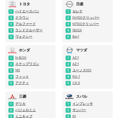
トヨタ
日産
ハイエースバン
セレナ
1
1
クラウン
NV100クリッパー
2
2
アルファード
NT100クリッパー
3
3
ランドクルーザー
180SX
4
4
ヴォクシー
Be-1
5
5
ホンダ
マツダ
N-BOX
AZ-1
1
1
ステップワゴン
AZ-1
2
2
145
ユーノス100
3
3
フィット
RX-7
4
4
アクティ
CX-5
5
5
三菱
スバル
デリカ
インプレッサ
1
1
パジェロミニ
サンバー
2
2
ミニキャブ
R1
3
3