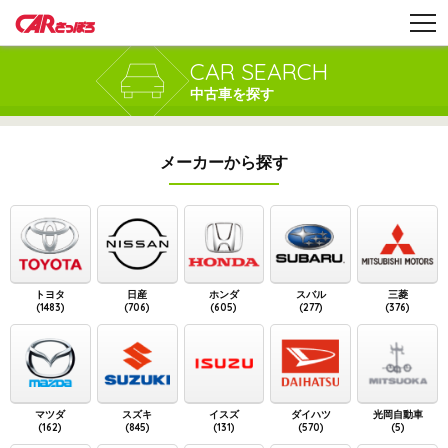
CAR SEARCH
中古車を探す
メーカーから探す
トヨタ
日産
ホンダ
スバル
三菱
(1483)
(706)
(605)
(277)
(376)
マツダ
スズキ
イスズ
ダイハツ
光岡自動車
(162)
(845)
(131)
(570)
(5)