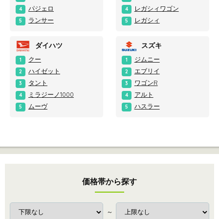
パジェロ
レガシィワゴン
4
4
ランサー
レガシィ
5
5
ダイハツ
スズキ
クー
ジムニー
1
1
ハイゼット
エブリイ
2
2
タント
ワゴンR
3
3
ミラジーノ1000
アルト
4
4
ムーヴ
ハスラー
5
5
価格帯から探す
～