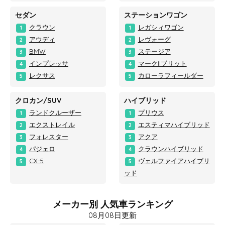
セダン
ステーションワゴン
クラウン
レガシィワゴン
1
1
アウディ
レヴォーグ
2
2
BMW
ステージア
3
3
インプレッサ
マークIIブリット
4
4
レクサス
カローラフィールダー
5
5
クロカン/SUV
ハイブリッド
ランドクルーザー
プリウス
1
1
エクストレイル
エスティマハイブリッド
2
2
フォレスター
アクア
3
3
パジェロ
クラウンハイブリッド
4
4
CX-5
ヴェルファイアハイブリ
5
5
ッド
メーカー別 人気車ランキング
08月08日更新