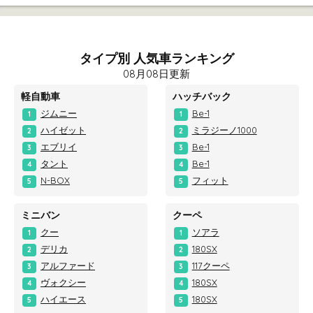
タイプ別 人気車ランキング
08月08日更新
軽自動車
ハッチバック
ジムニー
Be-1
1
1
ハイゼット
ミラジーノ1000
2
2
エブリイ
Be-1
3
3
タント
Be-1
4
4
N-BOX
フィット
5
5
ミニバン
クーペ
クー
ソアラ
1
1
デリカ
180SX
2
2
アルファード
117クーペ
3
3
ヴォクシー
180SX
4
4
ハイエース
180SX
5
5