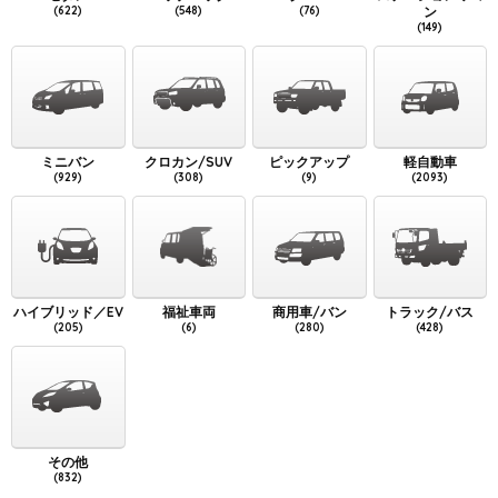
(622)
(548)
(76)
ン
(149)
ミニバン
クロカン/SUV
ピックアップ
軽自動車
(929)
(308)
(9)
(2093)
ハイブリッド／EV
福祉車両
商用車/バン
トラック/バス
(205)
(6)
(280)
(428)
その他
(832)