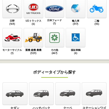
日本フォード
日野
UDトラックス
輸入車
二輪
(1)
(169)
(6)
(317)
(35)
モーターサイクル
重機 建機 農機
その他
福祉車輌
(1)
(329)
(467)
(6)
ボディータイプから探す
セダン
ハッチバック
クーペ
ステーションワゴ