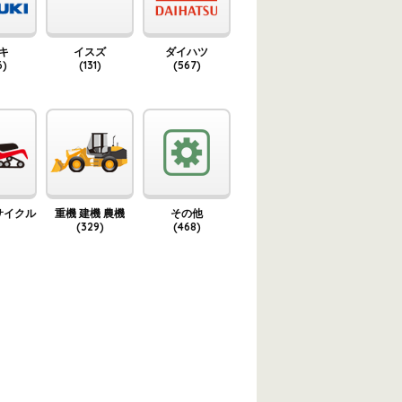
キ
イスズ
ダイハツ
6)
(131)
(567)
サイクル
重機 建機 農機
その他
(329)
(468)