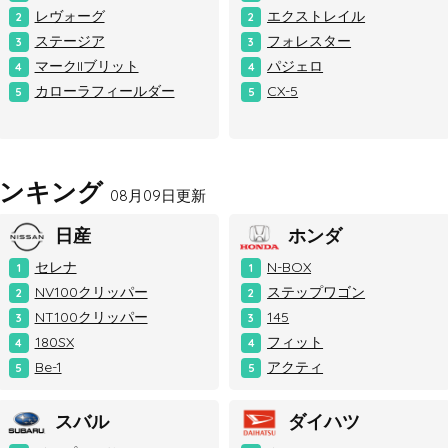
レヴォーグ
エクストレイル
2
2
ステージア
フォレスター
3
3
マークIIブリット
パジェロ
4
4
カローラフィールダー
CX-5
5
5
ランキング
08月09日更新
日産
ホンダ
セレナ
N-BOX
1
1
NV100クリッパー
ステップワゴン
2
2
NT100クリッパー
145
3
3
180SX
フィット
4
4
Be-1
アクティ
5
5
スバル
ダイハツ