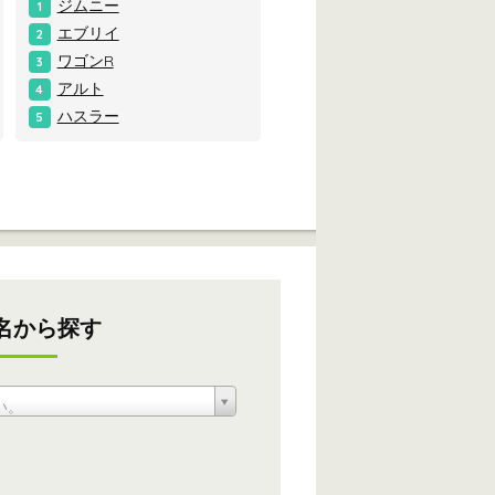
ジムニー
1
エブリイ
2
ワゴンR
3
アルト
4
ハスラー
5
名から探す
い。