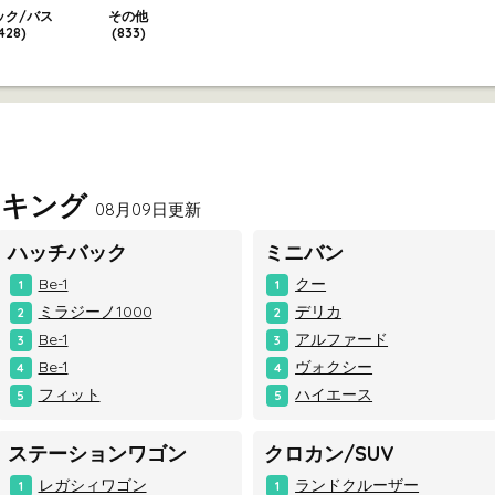
ック/バス
その他
428)
(833)
ンキング
08月09日更新
ハッチバック
ミニバン
Be-1
クー
1
1
ミラジーノ1000
デリカ
2
2
Be-1
アルファード
3
3
Be-1
ヴォクシー
4
4
フィット
ハイエース
5
5
ステーションワゴン
クロカン/SUV
レガシィワゴン
ランドクルーザー
1
1