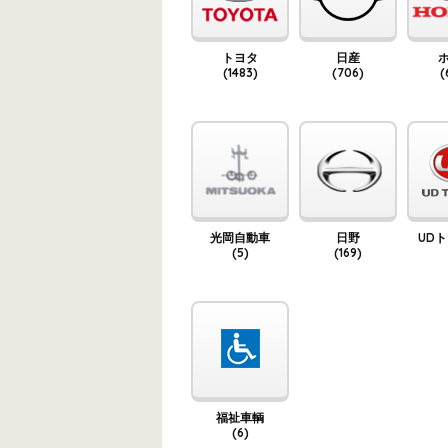
トヨタ
日産
(1483)
(706)
(
光岡自動車
日野
UD
(5)
(169)
福祉車輌
(6)