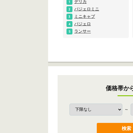
デリカ
1
パジェロミニ
2
ミニキャブ
3
パジェロ
4
ランサー
5
価格帯か
～
検索