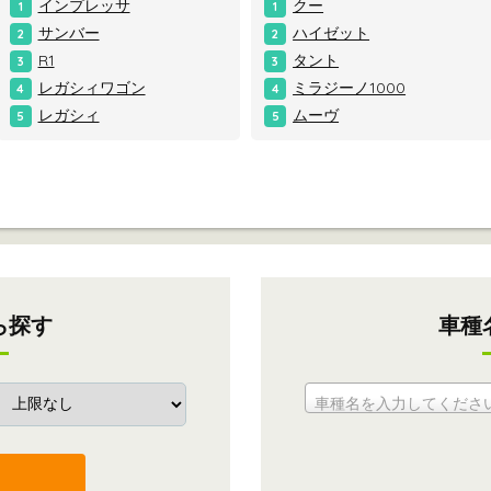
インプレッサ
クー
1
1
サンバー
ハイゼット
2
2
R1
タント
3
3
レガシィワゴン
ミラジーノ1000
4
4
レガシィ
ムーヴ
5
5
ら探す
車種
車種名を入力してくださ