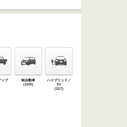
アップ
軽自動車
ハイブリッド／
)
(2091)
EV
(207)