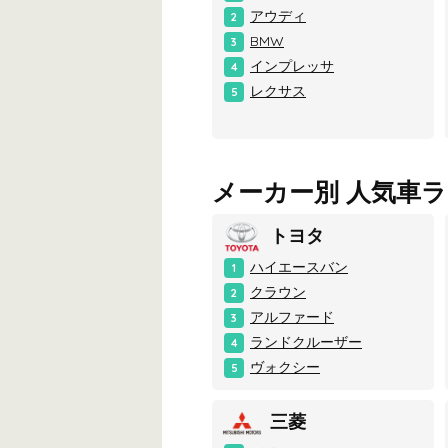
アウディ
2
BMW
3
インプレッサ
4
レクサス
5
メーカー別 人気車
トヨタ
ハイエースバン
1
クラウン
2
アルファード
3
ランドクルーザー
4
ヴォクシー
5
三菱