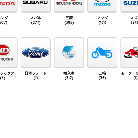
ホンダ
スバル
三菱
マツダ
スズ
607)
(277)
(385)
(161)
(84
トラックス
日本フォード
輸入車
二輪
モーター
(6)
(1)
(317)
(35)
(1)