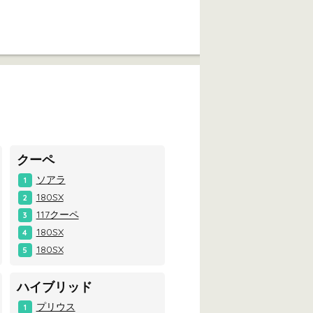
クーペ
ソアラ
1
180SX
2
117クーペ
3
180SX
4
180SX
5
ハイブリッド
プリウス
1