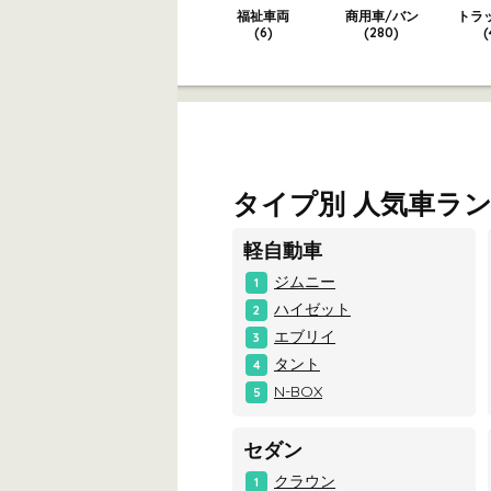
福祉車両
商用車/バン
トラ
(6)
(280)
(
タイプ別 人気車ラ
軽自動車
ジムニー
1
ハイゼット
2
エブリイ
3
タント
4
N-BOX
5
セダン
クラウン
1