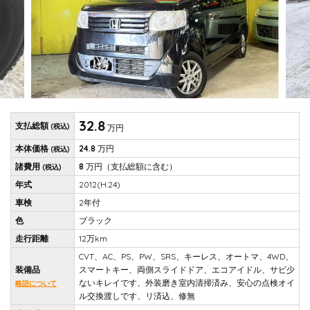
32.8
支払総額
(税込)
万円
本体価格
24.8
万円
(税込)
諸費用
8
万円
（支払総額に含む）
(税込)
年式
2012(H.24)
車検
2年付
色
ブラック
走行距離
12万km
CVT、AC、PS、PW、SRS、キーレス、オートマ、4WD、
装備品
スマートキー、両側スライドドア、エコアイドル、サビ少
ないキレイです、外装磨き室内清掃済み、安心の点検オイ
略語について
ル交換渡しです、リ済込、修無