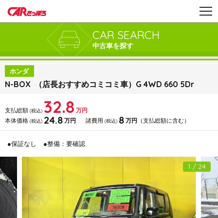
CAR SEARCH
中古車を探す
ホンダ
N-BOX （店長おすすめコミコミ車）G 4WD 660 5Dr
32.8
支払総額
万円
(税込)
24.8
8
本体価格
万円
諸費用
万円
（支払総額に含む）
(税込)
(税込)
●保証なし
●整備：要確認
1 / 24