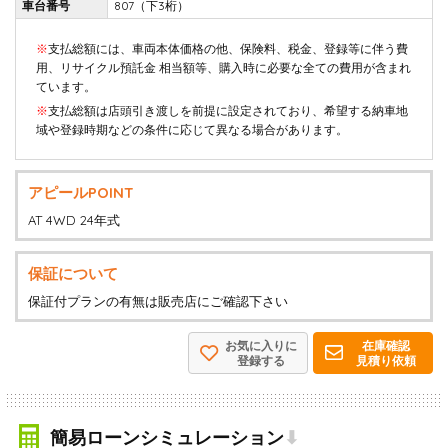
車台番号
807（下3桁）
※
支払総額には、車両本体価格の他、保険料、税金、登録等に伴う費
用、リサイクル預託金 相当額等、購入時に必要な全ての費用が含まれ
ています。
※
支払総額は店頭引き渡しを前提に設定されており、希望する納車地
域や登録時期などの条件に応じて異なる場合があります。
アピールPOINT
AT 4WD 24年式
保証について
保証付プランの有無は販売店にご確認下さい
お気に入りに
在庫確認
登録する
見積り依頼
簡易ローンシミュレーション
⬇