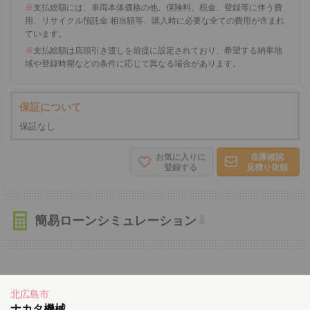
※
支払総額には、車両本体価格の他、保険料、税金、登録等に伴う費
用、リサイクル預託金 相当額等、購入時に必要な全ての費用が含まれ
ています。
※
支払総額は店頭引き渡しを前提に設定されており、希望する納車地
域や登録時期などの条件に応じて異なる場合があります。
保証について
保証なし
お気に入りに
在庫確認
登録する
見積り依頼
簡易ローンシミュレーション
⬇
北広島市
ナカタ機械