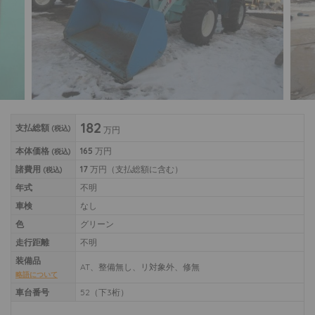
182
支払総額
(税込)
万円
本体価格
165
万円
(税込)
諸費用
17
万円
（支払総額に含む）
(税込)
年式
不明
車検
なし
色
グリーン
走行距離
不明
装備品
AT、整備無し、リ対象外、修無
略語について
車台番号
52（下3桁）