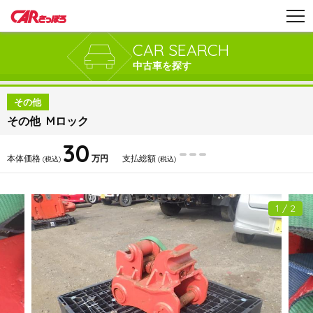
CAR SEARCH
中古車を探す
その他
その他 Mロック
30
---
本体価格
万円
支払総額
(税込)
(税込)
1 / 2