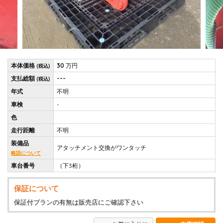
本体価格
30
万円
(税込)
支払総額
---
(税込)
年式
不明
車検
-
色
走行距離
不明
装備品
アタッチメント交換がワンタッチ
略語について
車台番号
（下3桁）
保証について
保証付プランの有無は販売店にご確認下さい