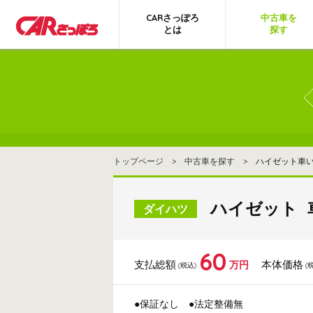
CARさっぽろ
中古車を
とは
探す
トップページ
>
中古車を探す
> ハイゼット車いす移
ハイゼット 車
ダイハツ
60
支払総額
本体価格
万円
(税込)
(
●保証なし
●法定整備無