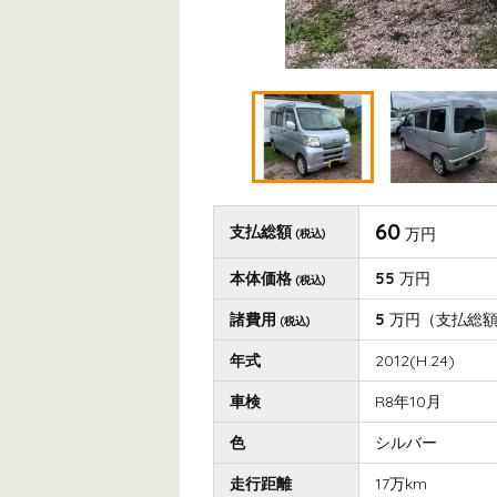
60
支払総額
万円
(税込)
本体価格
55
万円
(税込)
諸費用
5
万円
（支払総
(税込)
年式
2012(H.24)
車検
R8年10月
色
シルバー
走行距離
17万km