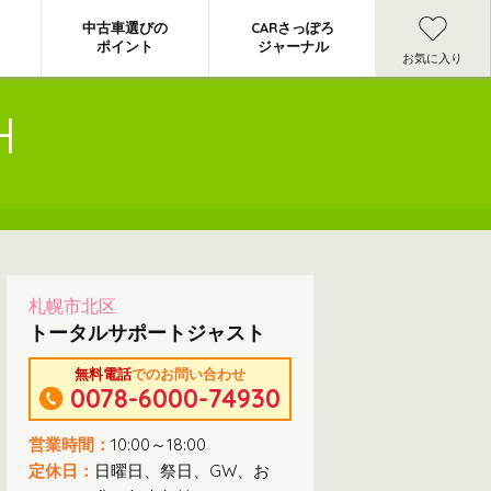
中古車選びの
CARさっぽろ
ポイント
ジャーナル
お気に入り
H
札幌市北区
トータルサポートジャスト
無料電話
でのお問い合わせ
0078-6000-74930
営業時間：
10:00～18:00
定休日：
日曜日、祭日、GW、お