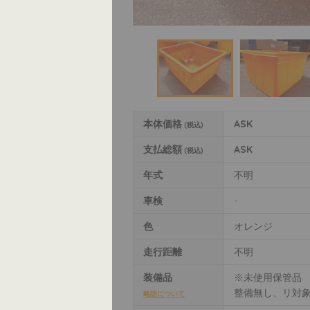
本体価格
ASK
(税込)
支払総額
ASK
(税込)
年式
不明
車検
-
色
オレンジ
走行距離
不明
装備品
※未使用保管品
整備無し、リ対
略語について