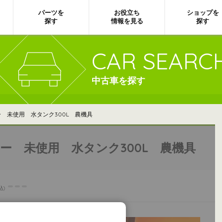
パーツを
お役立ち
ショップを
探す
情報を見る
探す
CAR SEARC
中古車を探す
 未使用 水タンク300L 農機具
ー 未使用 水タンク300L 農機具
---
込)