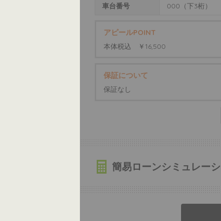
車台番号
000（下3桁）
アピールPOINT
本体税込 ￥16,500
保証について
保証なし
簡易ローンシミュレーシ