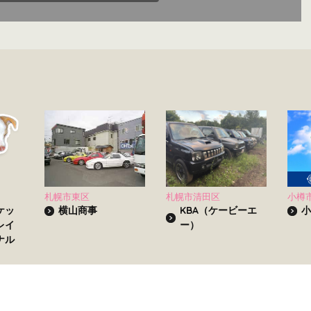
札幌市東区
札幌市清田区
小樽
ケッ
横山商事
KBA（ケービーエ
小
レイ
ー）
ナル