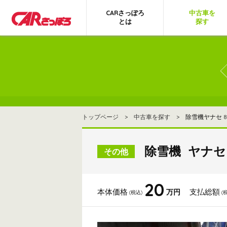
CARさっぽろ
中古車を
とは
探す
トップページ
>
中古車を探す
> 除雪機ヤナセ 88
除雪機 ヤナセ 
その他
20
本体価格
支払総額
万円
(税込)
(