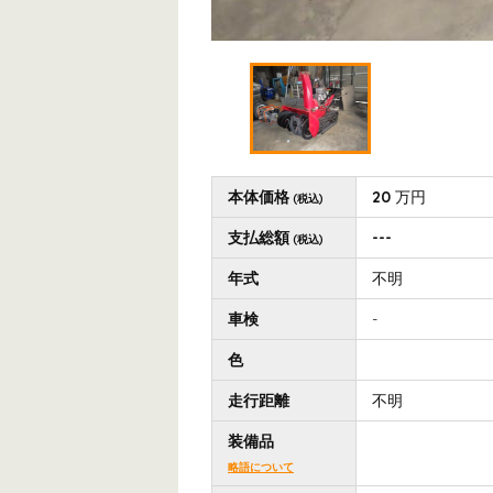
本体価格
20
万円
(税込)
支払総額
---
(税込)
年式
不明
車検
-
色
走行距離
不明
装備品
略語について