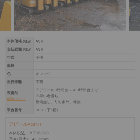
本体価格
ASK
(税込)
支払総額
ASK
(税込)
年式
不明
車検
-
色
オレンジ
走行距離
不明
※アワー100時間台～300時間台まで
装備品
※早い者勝ち
略語について
整備無し、リ対象外、修無
車台番号
000（下3桁）
アピールPOINT
本体税込 ￥308,000
高さ(最大) 4550mm