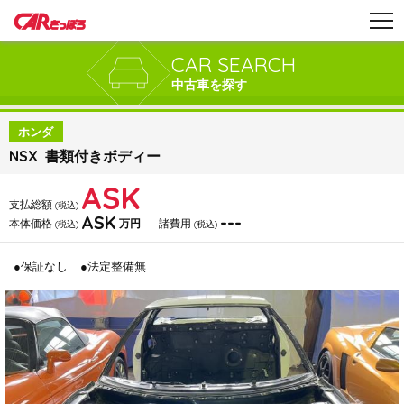
CAR SEARCH
中古車を探す
ホンダ
NSX 書類付きボディー
ASK
支払総額
(税込)
ASK
---
本体価格
万円
諸費用
(税込)
(税込)
●保証なし
●法定整備無