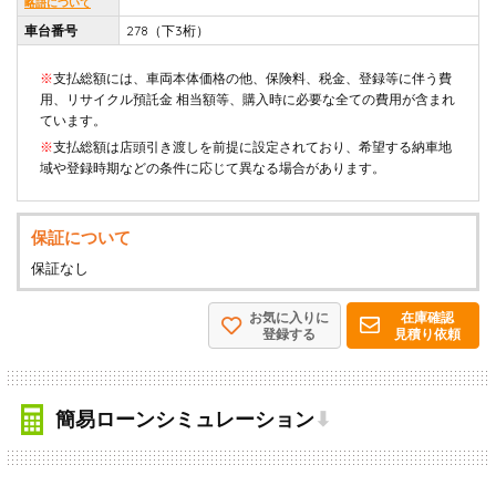
略語について
車台番号
278（下3桁）
※
支払総額には、車両本体価格の他、保険料、税金、登録等に伴う費
用、リサイクル預託金 相当額等、購入時に必要な全ての費用が含まれ
ています。
※
支払総額は店頭引き渡しを前提に設定されており、希望する納車地
域や登録時期などの条件に応じて異なる場合があります。
保証について
保証なし
お気に入りに
在庫確認
登録する
見積り依頼
簡易ローンシミュレーション
⬇