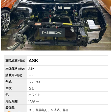
ASK
支払総額
(税込)
本体価格
ASK
(税込)
諸費用
---
(税込)
年式
1991(H.3)
車検
なし
色
ホワイト
走行距離
13万km
装備品
MT、整備無し、リ済込、修有