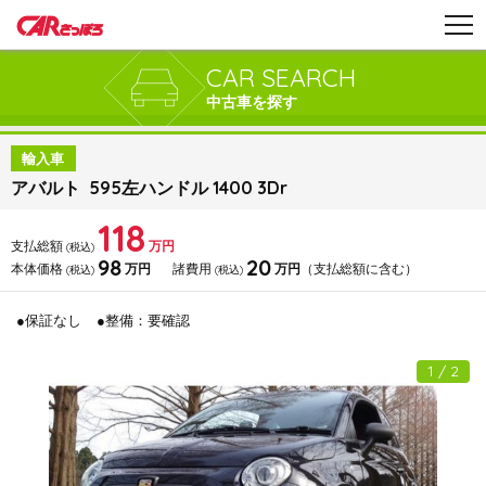
CAR SEARCH
中古車を探す
輸入車
アバルト 595左ハンドル 1400 3Dr
118
支払総額
万円
(税込)
98
20
本体価格
万円
諸費用
万円
（支払総額に含む）
(税込)
(税込)
●保証なし
●整備：要確認
1 / 2