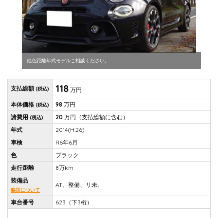
他色距離年式モデルご相談ください。
118
支払総額
(税込)
万円
本体価格
98
万円
(税込)
諸費用
20
万円
（支払総額に含む）
(税込)
年式
2014(H.26)
車検
R6年6月
色
ブラック
走行距離
8万km
装備品
AT、整備、リ未、
略語について
車台番号
623（下3桁）