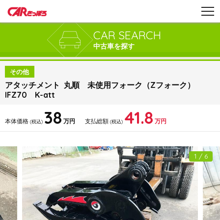
CAR SEARCH
中古車を探す
その他
アタッチメント 丸順 未使用フォーク（Zフォーク）
IFZ70 K-att
38
41.8
本体価格
万円
支払総額
万円
(税込)
(税込)
1 / 6