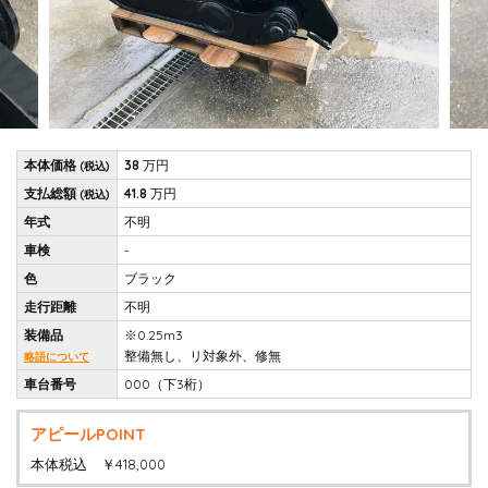
本体価格
38
万円
(税込)
支払総額
41.8
万円
(税込)
年式
不明
車検
-
色
ブラック
走行距離
不明
装備品
※0.25m3
整備無し、リ対象外、修無
略語について
車台番号
000（下3桁）
アピールPOINT
本体税込 ￥418,000