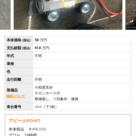
本体価格
38
万円
(税込)
支払総額
41.8
万円
(税込)
年式
不明
車検
-
色
走行距離
不明
※程度良好
装備品
※ガンホース付
略語について
整備無し、リ対象外、修無
車台番号
000（下3桁）
アピールPOINT
本体税込 ￥418,000
アワー 38時間