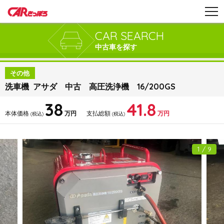
CAR SEARCH
中古車を探す
その他
洗車機 アサダ 中古 高圧洗浄機 16/200GS
38
41.8
本体価格
万円
支払総額
万円
(税込)
(税込)
1 / 9